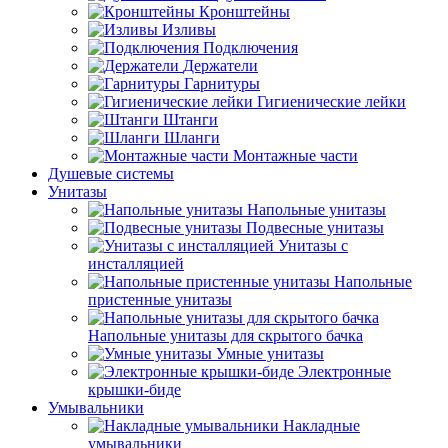
Кронштейны
Изливы
Подключения
Держатели
Гарнитуры
Гигиенические лейки
Штанги
Шланги
Монтажные части
Душевые системы
Унитазы
Напольные унитазы
Подвесные унитазы
Унитазы с
инсталляцией
Напольные
пристенные унитазы
Напольные унитазы для скрытого бачка
Умные унитазы
Электронные
крышки-биде
Умывальники
Накладные
умывальники