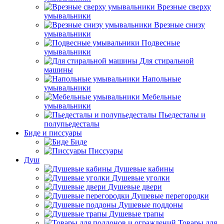
Врезные сверху
умывальники
Врезные снизу
умывальники
Подвесные
умывальники
Для стиральной
машины
Напольные
умывальники
Мебельные
умывальники
Пьедесталы и
полупьедесталы
Биде и писсуары
Биде
Писсуары
Душ
Душевые кабины
Душевые уголки
Душевые двери
Душевые перегородки
Душевые поддоны
Душевые трапы
Товары для