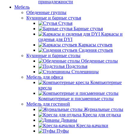
принадлежности
Мебель
Обеденные группы
Кухонные и барные стулья
Стулья
Барные стулья
Каркасы и
сиденья для DYI
Каркасы стульев
Сидения стульев
Кухонные и барные столы
Обеденные столы
Подстолья
Столешницы
Мебель для офиса
Компьютерные
кресла
Компьютерные и письменные столы
Мебель для гостиной
Журнальные столы
Кресла для отдыха
Диваны
Кресла-качалки
Пуфы