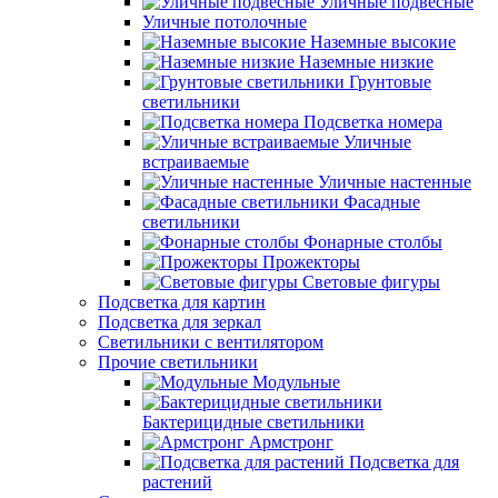
Уличные подвесные
Уличные потолочные
Наземные высокие
Наземные низкие
Грунтовые
светильники
Подсветка номера
Уличные
встраиваемые
Уличные настенные
Фасадные
светильники
Фонарные столбы
Прожекторы
Световые фигуры
Подсветка для картин
Подсветка для зеркал
Светильники с вентилятором
Прочие светильники
Модульные
Бактерицидные светильники
Армстронг
Подсветка для
растений