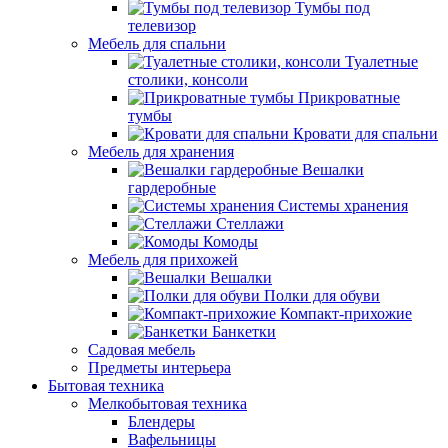
Тумбы под
телевизор
Мебель для спальни
Туалетные
столики, консоли
Прикроватные
тумбы
Кровати для спальни
Мебель для хранения
Вешалки
гардеробные
Системы хранения
Стеллажи
Комоды
Мебель для прихожей
Вешалки
Полки для обуви
Компакт-прихожие
Банкетки
Садовая мебель
Предметы интерьера
Бытовая техника
Мелкобытовая техника
Блендеры
Вафельницы