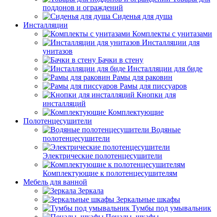
поддонов и ограждений
Сиденья для душа
Инсталляции
Комплекты с унитазами
Инсталляции для
унитазов
Бачки в стену
Инсталляции для биде
Рамы для раковин
Рамы для писсуаров
Кнопки для
инсталляций
Комплектующие
Полотенцесушители
Водяные
полотенцесушители
Электрические полотенцесушители
Комплектующие к полотенцесушителям
Мебель для ванной
Зеркала
Зеркальные шкафы
Тумбы под умывальник
Пеналы, шкафы