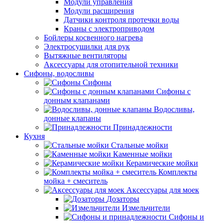
Модули управления
Модули расширения
Датчики контроля протечки воды
Краны с электроприводом
Бойлеры косвенного нагрева
Электросушилки для рук
Вытяжные вентиляторы
Аксессуары для отопительной техники
Сифоны, водосливы
Сифоны
Сифоны с
донным клапанами
Водосливы,
донные клапаны
Принадлежности
Кухня
Стальные мойки
Каменные мойки
Керамические мойки
Комплекты
мойка + смеситель
Аксессуары для моек
Дозаторы
Измельчители
Сифоны и