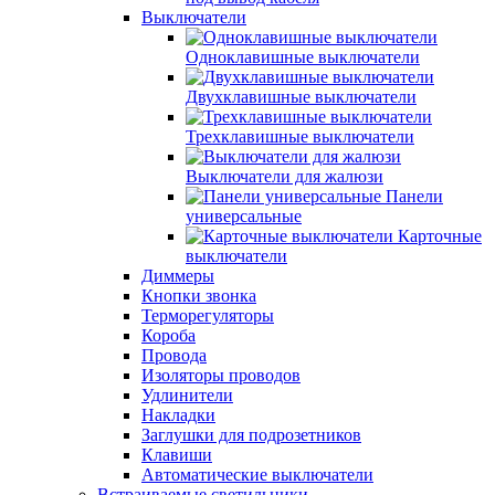
Выключатели
Одноклавишные выключатели
Двухклавишные выключатели
Трехклавишные выключатели
Выключатели для жалюзи
Панели
универсальные
Карточные
выключатели
Диммеры
Кнопки звонка
Терморегуляторы
Короба
Провода
Изоляторы проводов
Удлинители
Накладки
Заглушки для подрозетников
Клавиши
Автоматические выключатели
Встраиваемые светильники