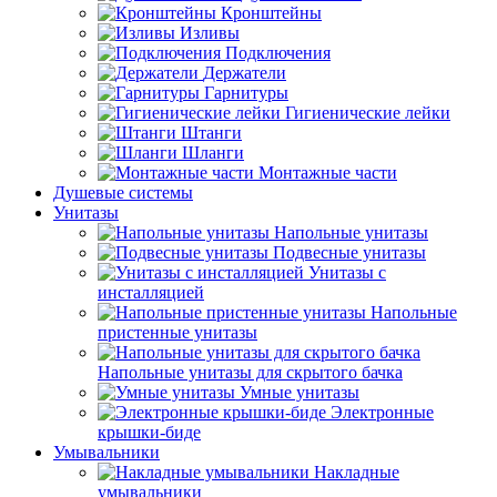
Кронштейны
Изливы
Подключения
Держатели
Гарнитуры
Гигиенические лейки
Штанги
Шланги
Монтажные части
Душевые системы
Унитазы
Напольные унитазы
Подвесные унитазы
Унитазы с
инсталляцией
Напольные
пристенные унитазы
Напольные унитазы для скрытого бачка
Умные унитазы
Электронные
крышки-биде
Умывальники
Накладные
умывальники