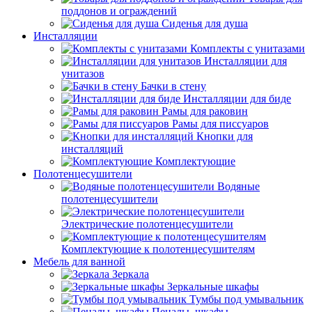
поддонов и ограждений
Сиденья для душа
Инсталляции
Комплекты с унитазами
Инсталляции для
унитазов
Бачки в стену
Инсталляции для биде
Рамы для раковин
Рамы для писсуаров
Кнопки для
инсталляций
Комплектующие
Полотенцесушители
Водяные
полотенцесушители
Электрические полотенцесушители
Комплектующие к полотенцесушителям
Мебель для ванной
Зеркала
Зеркальные шкафы
Тумбы под умывальник
Пеналы, шкафы