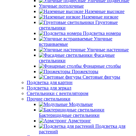
Уличные подвесные
Уличные потолочные
Наземные высокие
Наземные низкие
Грунтовые
светильники
Подсветка номера
Уличные
встраиваемые
Уличные настенные
Фасадные
светильники
Фонарные столбы
Прожекторы
Световые фигуры
Подсветка для картин
Подсветка для зеркал
Светильники с вентилятором
Прочие светильники
Модульные
Бактерицидные светильники
Армстронг
Подсветка для
растений