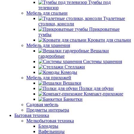
Тумбы под
телевизор
Мебель для спальни
Туалетные
столики, консоли
Прикроватные
тумбы
Кровати для спальни
Мебель для хранения
Вешалки
гардеробные
Системы хранения
Стеллажи
Комоды
Мебель для прихожей
Вешалки
Полки для обуви
Компакт-прихожие
Банкетки
Садовая мебель
Предметы интерьера
Бытовая техника
Мелкобытовая техника
Блендеры
Вафельницы