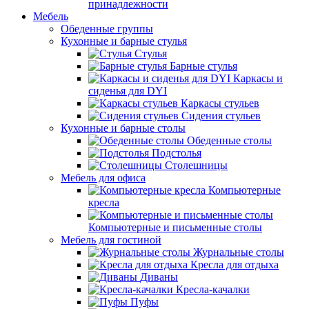
принадлежности
Мебель
Обеденные группы
Кухонные и барные стулья
Стулья
Барные стулья
Каркасы и
сиденья для DYI
Каркасы стульев
Сидения стульев
Кухонные и барные столы
Обеденные столы
Подстолья
Столешницы
Мебель для офиса
Компьютерные
кресла
Компьютерные и письменные столы
Мебель для гостиной
Журнальные столы
Кресла для отдыха
Диваны
Кресла-качалки
Пуфы