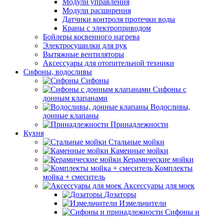
Модули управления
Модули расширения
Датчики контроля протечки воды
Краны с электроприводом
Бойлеры косвенного нагрева
Электросушилки для рук
Вытяжные вентиляторы
Аксессуары для отопительной техники
Сифоны, водосливы
Сифоны
Сифоны с
донным клапанами
Водосливы,
донные клапаны
Принадлежности
Кухня
Стальные мойки
Каменные мойки
Керамические мойки
Комплекты
мойка + смеситель
Аксессуары для моек
Дозаторы
Измельчители
Сифоны и