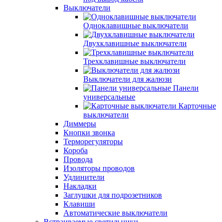
Выключатели
Одноклавишные выключатели
Двухклавишные выключатели
Трехклавишные выключатели
Выключатели для жалюзи
Панели
универсальные
Карточные
выключатели
Диммеры
Кнопки звонка
Терморегуляторы
Короба
Провода
Изоляторы проводов
Удлинители
Накладки
Заглушки для подрозетников
Клавиши
Автоматические выключатели
Встраиваемые светильники