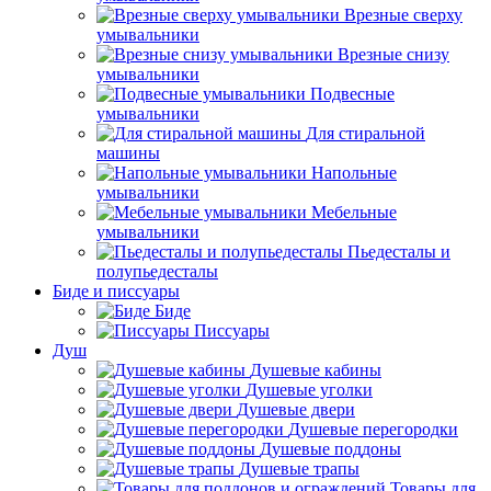
Врезные сверху
умывальники
Врезные снизу
умывальники
Подвесные
умывальники
Для стиральной
машины
Напольные
умывальники
Мебельные
умывальники
Пьедесталы и
полупьедесталы
Биде и писсуары
Биде
Писсуары
Душ
Душевые кабины
Душевые уголки
Душевые двери
Душевые перегородки
Душевые поддоны
Душевые трапы
Товары для