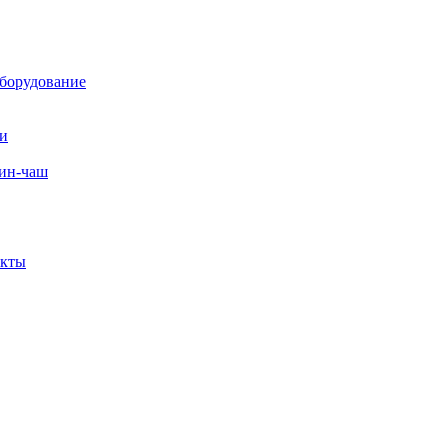
борудование
ли
вин-чаш
екты