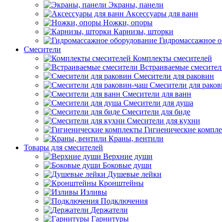
Экраны, панели
Аксессуары для ванн
Ножки, опоры
Карнизы, шторки
Гидромассажное о
Смесители
Комплекты смесителей
Встраиваемые смесите
Смесители для раковин
Смесители для рако
Смесители для ванн
Смесители для душа
Смесители для биде
Смесители для кухни
Гигиенические компл
Краны, вентили
Товары для смесителей
Верхние души
Боковые души
Душевые лейки
Кронштейны
Изливы
Подключения
Держатели
Гарнитуры