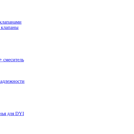
клапанами
 клапаны
+ смеситель
адлежности
нья для DYI