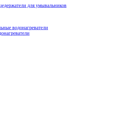
цедержатели для умывальников
ьные водонагреватели
донагреватели