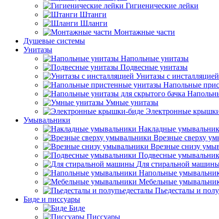
Гигиенические лейки
Штанги
Шланги
Монтажные части
Душевые системы
Унитазы
Напольные унитазы
Подвесные унитазы
Унитазы с инсталляцией
Напольные прис
Напольны
Умные унитазы
Электронные крышки
Умывальники
Накладные умывальни
Врезные сверху у
Врезные снизу умы
Подвесные умывальни
Для стиральной машин
Напольные умывальни
Мебельные умывальни
Пьедесталы и пол
Биде и писсуары
Биде
Писсуары