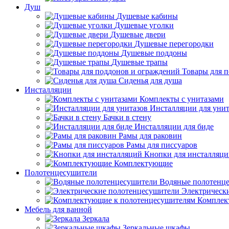
Душ
Душевые кабины
Душевые уголки
Душевые двери
Душевые перегородки
Душевые поддоны
Душевые трапы
Товары для 
Сиденья для душа
Инсталляции
Комплекты с унитазами
Инсталляции для унит
Бачки в стену
Инсталляции для биде
Рамы для раковин
Рамы для писсуаров
Кнопки для инсталляц
Комплектующие
Полотенцесушители
Водяные полотенц
Электрическ
Комплек
Мебель для ванной
Зеркала
Зеркальные шкафы