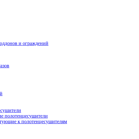
поддонов и ограждений
азов
ий
есушители
ие полотенцесушители
тующие к полотенцесушителям