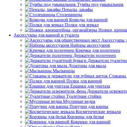
Тумбы под умывальник
Пеналы, шкафы
Столешницы
Комоды для ванной
Полки для зеркал
Ножки, кронш
Аксессуары для ванной и туалета
Аксессуары 
Наборы аксессуаров
Крючки для полотенец
Держатели полотенец
Держатели туалетн
Дозаторы для мыла
Мыльницы
Стаканы 
Полки для ванной
Ершики для унитаза
Держатели освежите
Туалетные стойки
Мусорные ведра
Поручни для ванны
Косметические зеркала
Корзины для белья
Коврики для ванной
Органайзеры