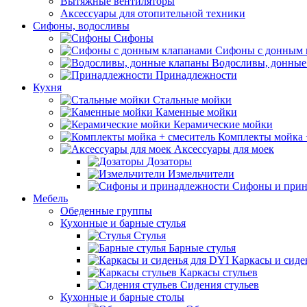
Вытяжные вентиляторы
Аксессуары для отопительной техники
Сифоны, водосливы
Сифоны
Сифоны с донным 
Водосливы, донные
Принадлежности
Кухня
Стальные мойки
Каменные мойки
Керамические мойки
Комплекты мойка 
Аксессуары для моек
Дозаторы
Измельчители
Сифоны и прин
Мебель
Обеденные группы
Кухонные и барные стулья
Стулья
Барные стулья
Каркасы и сиде
Каркасы стульев
Сидения стульев
Кухонные и барные столы