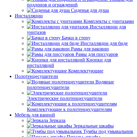
поддонов и ограждений
Сиденья для душа
Инсталляции
Комплекты с унитазами
Инсталляции для
унитазов
Бачки в стену
Инсталляции для биде
Рамы для раковин
Рамы для писсуаров
Кнопки для
инсталляций
Комплектующие
Полотенцесушители
Водяные
полотенцесушители
Электрические полотенцесушители
Комплектующие к полотенцесушителям
Мебель для ванной
Зеркала
Зеркальные шкафы
Тумбы под умывальник
Пеналы, шкафы