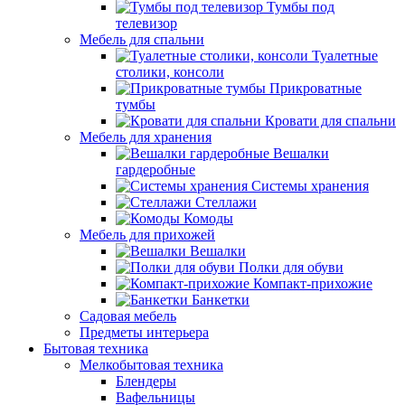
Тумбы под
телевизор
Мебель для спальни
Туалетные
столики, консоли
Прикроватные
тумбы
Кровати для спальни
Мебель для хранения
Вешалки
гардеробные
Системы хранения
Стеллажи
Комоды
Мебель для прихожей
Вешалки
Полки для обуви
Компакт-прихожие
Банкетки
Садовая мебель
Предметы интерьера
Бытовая техника
Мелкобытовая техника
Блендеры
Вафельницы