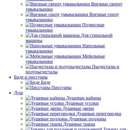
Врезные сверху
умывальники
Врезные снизу
умывальники
Подвесные
умывальники
Для стиральной
машины
Напольные
умывальники
Мебельные
умывальники
Пьедесталы и
полупьедесталы
Биде и писсуары
Биде
Писсуары
Душ
Душевые кабины
Душевые уголки
Душевые двери
Душевые перегородки
Душевые поддоны
Душевые трапы
Товары для