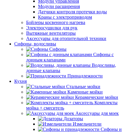
Модули управления
Модули расширения
Датчики контроля протечки воды
Краны с электроприводом
Бойлеры косвенного нагрева
Электросушилки для рук
Вытяжные вентиляторы
Аксессуары для отопительной техники
Сифоны, водосливы
Сифоны
Сифоны с
донным клапанами
Водосливы,
донные клапаны
Принадлежности
Кухня
Стальные мойки
Каменные мойки
Керамические мойки
Комплекты
мойка + смеситель
Аксессуары для моек
Дозаторы
Измельчители
Сифоны и