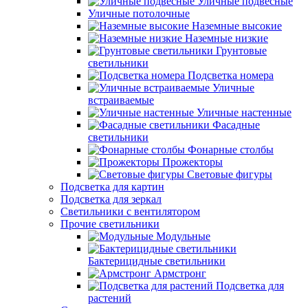
Уличные подвесные
Уличные потолочные
Наземные высокие
Наземные низкие
Грунтовые
светильники
Подсветка номера
Уличные
встраиваемые
Уличные настенные
Фасадные
светильники
Фонарные столбы
Прожекторы
Световые фигуры
Подсветка для картин
Подсветка для зеркал
Светильники с вентилятором
Прочие светильники
Модульные
Бактерицидные светильники
Армстронг
Подсветка для
растений