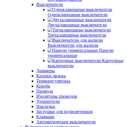
Выключатели
Одноклавишные выключатели
Двухклавишные выключатели
Трехклавишные выключатели
Выключатели для жалюзи
Панели
универсальные
Карточные
выключатели
Диммеры
Кнопки звонка
Терморегуляторы
Короба
Провода
Изоляторы проводов
Удлинители
Накладки
Заглушки для подрозетников
Клавиши
Автоматические выключатели
Встраиваемые светильники