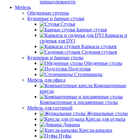
принадлежности
Мебель
Обеденные группы
Кухонные и барные стулья
Стулья
Барные стулья
Каркасы и
сиденья для DYI
Каркасы стульев
Сидения стульев
Кухонные и барные столы
Обеденные столы
Подстолья
Столешницы
Мебель для офиса
Компьютерные
кресла
Компьютерные и письменные столы
Мебель для гостиной
Журнальные столы
Кресла для отдыха
Диваны
Кресла-качалки
Пуфы