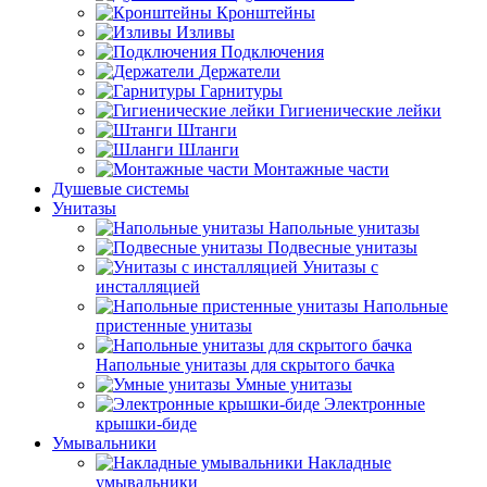
Кронштейны
Изливы
Подключения
Держатели
Гарнитуры
Гигиенические лейки
Штанги
Шланги
Монтажные части
Душевые системы
Унитазы
Напольные унитазы
Подвесные унитазы
Унитазы с
инсталляцией
Напольные
пристенные унитазы
Напольные унитазы для скрытого бачка
Умные унитазы
Электронные
крышки-биде
Умывальники
Накладные
умывальники