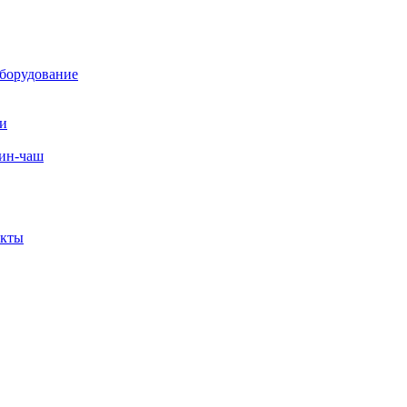
борудование
ли
вин-чаш
екты