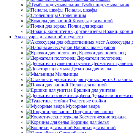
Тумбы под умывальник
Пеналы, шкафы
Столешницы
Комоды для ванной
Полки для зеркал
Ножки, кронш
Аксессуары для ванной и туалета
Аксессуары 
Наборы аксессуаров
Крючки для полотенец
Держатели полотенец
Держатели туалетн
Дозаторы для мыла
Мыльницы
Стаканы 
Полки для ванной
Ершики для унитаза
Держатели освежите
Туалетные стойки
Мусорные ведра
Поручни для ванны
Косметические зеркала
Корзины для белья
Коврики для ванной
Органайзеры