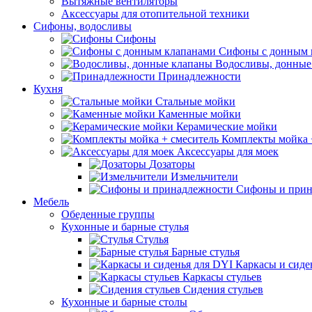
Вытяжные вентиляторы
Аксессуары для отопительной техники
Сифоны, водосливы
Сифоны
Сифоны с донным 
Водосливы, донные
Принадлежности
Кухня
Стальные мойки
Каменные мойки
Керамические мойки
Комплекты мойка 
Аксессуары для моек
Дозаторы
Измельчители
Сифоны и прин
Мебель
Обеденные группы
Кухонные и барные стулья
Стулья
Барные стулья
Каркасы и сиде
Каркасы стульев
Сидения стульев
Кухонные и барные столы