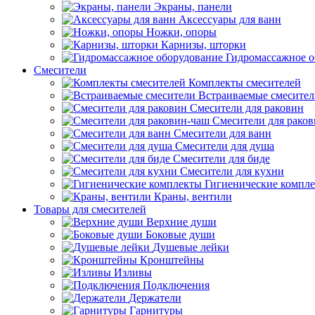
Экраны, панели
Аксессуары для ванн
Ножки, опоры
Карнизы, шторки
Гидромассажное о
Смесители
Комплекты смесителей
Встраиваемые смесите
Смесители для раковин
Смесители для рако
Смесители для ванн
Смесители для душа
Смесители для биде
Смесители для кухни
Гигиенические компл
Краны, вентили
Товары для смесителей
Верхние души
Боковые души
Душевые лейки
Кронштейны
Изливы
Подключения
Держатели
Гарнитуры