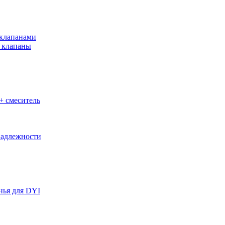
клапанами
 клапаны
+ смеситель
адлежности
нья для DYI