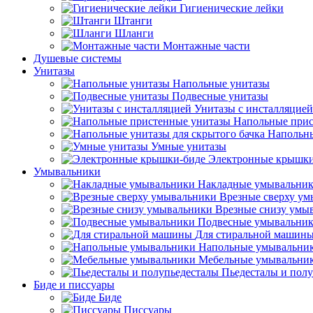
Гигиенические лейки
Штанги
Шланги
Монтажные части
Душевые системы
Унитазы
Напольные унитазы
Подвесные унитазы
Унитазы с инсталляцией
Напольные прис
Напольны
Умные унитазы
Электронные крышки
Умывальники
Накладные умывальни
Врезные сверху у
Врезные снизу умы
Подвесные умывальни
Для стиральной машин
Напольные умывальни
Мебельные умывальни
Пьедесталы и пол
Биде и писсуары
Биде
Писсуары