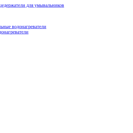
цедержатели для умывальников
ьные водонагреватели
донагреватели