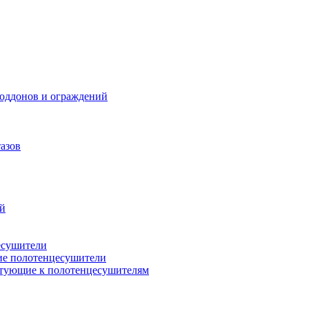
поддонов и ограждений
азов
ий
есушители
ие полотенцесушители
тующие к полотенцесушителям