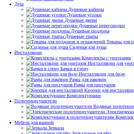
Душ
Душевые кабины
Душевые уголки
Душевые двери
Душевые перегородки
Душевые поддоны
Душевые трапы
Товары для 
Сиденья для душа
Инсталляции
Комплекты с унитазами
Инсталляции для унит
Бачки в стену
Инсталляции для биде
Рамы для раковин
Рамы для писсуаров
Кнопки для инсталляц
Комплектующие
Полотенцесушители
Водяные полотенц
Электрическ
Комплек
Мебель для ванной
Зеркала
Зеркальные шкафы