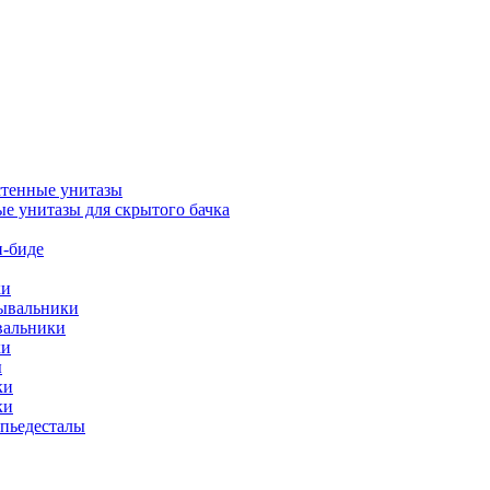
тенные унитазы
е унитазы для скрытого бачка
-биде
ки
мывальники
вальники
ки
ы
ки
ки
упьедесталы