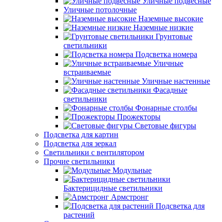
Уличные подвесные
Уличные потолочные
Наземные высокие
Наземные низкие
Грунтовые
светильники
Подсветка номера
Уличные
встраиваемые
Уличные настенные
Фасадные
светильники
Фонарные столбы
Прожекторы
Световые фигуры
Подсветка для картин
Подсветка для зеркал
Светильники с вентилятором
Прочие светильники
Модульные
Бактерицидные светильники
Армстронг
Подсветка для
растений