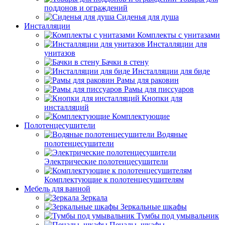
поддонов и ограждений
Сиденья для душа
Инсталляции
Комплекты с унитазами
Инсталляции для
унитазов
Бачки в стену
Инсталляции для биде
Рамы для раковин
Рамы для писсуаров
Кнопки для
инсталляций
Комплектующие
Полотенцесушители
Водяные
полотенцесушители
Электрические полотенцесушители
Комплектующие к полотенцесушителям
Мебель для ванной
Зеркала
Зеркальные шкафы
Тумбы под умывальник
Пеналы, шкафы