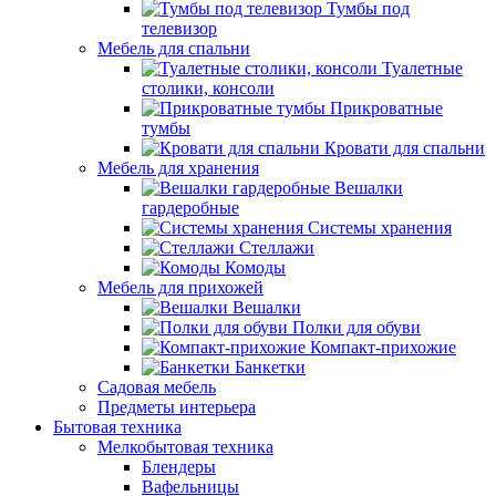
Тумбы под
телевизор
Мебель для спальни
Туалетные
столики, консоли
Прикроватные
тумбы
Кровати для спальни
Мебель для хранения
Вешалки
гардеробные
Системы хранения
Стеллажи
Комоды
Мебель для прихожей
Вешалки
Полки для обуви
Компакт-прихожие
Банкетки
Садовая мебель
Предметы интерьера
Бытовая техника
Мелкобытовая техника
Блендеры
Вафельницы