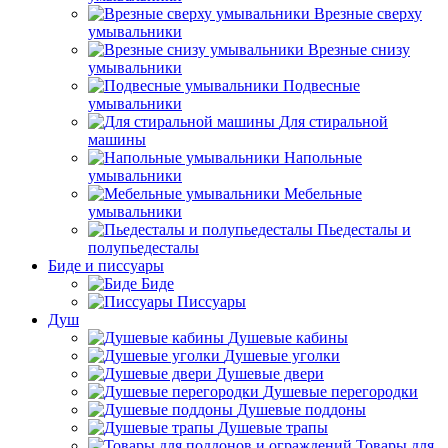
Врезные сверху
умывальники
Врезные снизу
умывальники
Подвесные
умывальники
Для стиральной
машины
Напольные
умывальники
Мебельные
умывальники
Пьедесталы и
полупьедесталы
Биде и писсуары
Биде
Писсуары
Душ
Душевые кабины
Душевые уголки
Душевые двери
Душевые перегородки
Душевые поддоны
Душевые трапы
Товары для