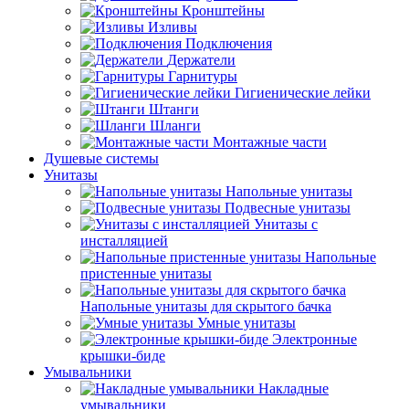
Кронштейны
Изливы
Подключения
Держатели
Гарнитуры
Гигиенические лейки
Штанги
Шланги
Монтажные части
Душевые системы
Унитазы
Напольные унитазы
Подвесные унитазы
Унитазы с
инсталляцией
Напольные
пристенные унитазы
Напольные унитазы для скрытого бачка
Умные унитазы
Электронные
крышки-биде
Умывальники
Накладные
умывальники