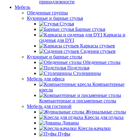
принадлежности
Мебель
Обеденные группы
Кухонные и барные стулья
Стулья
Барные стулья
Каркасы и
сиденья для DYI
Каркасы стульев
Сидения стульев
Кухонные и барные столы
Обеденные столы
Подстолья
Столешницы
Мебель для офиса
Компьютерные
кресла
Компьютерные и письменные столы
Мебель для гостиной
Журнальные столы
Кресла для отдыха
Диваны
Кресла-качалки
Пуфы