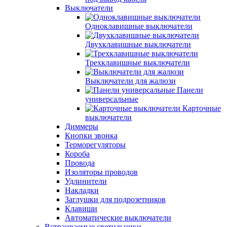
Выключатели
Одноклавишные выключатели
Двухклавишные выключатели
Трехклавишные выключатели
Выключатели для жалюзи
Панели
универсальные
Карточные
выключатели
Диммеры
Кнопки звонка
Терморегуляторы
Короба
Провода
Изоляторы проводов
Удлинители
Накладки
Заглушки для подрозетников
Клавиши
Автоматические выключатели
Встраиваемые светильники