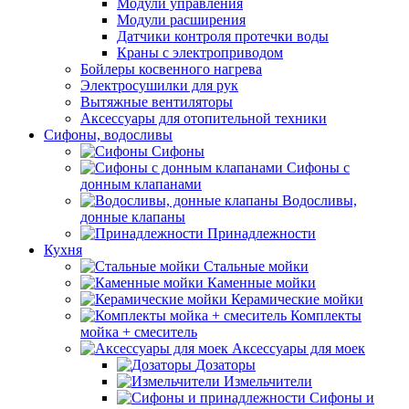
Модули управления
Модули расширения
Датчики контроля протечки воды
Краны с электроприводом
Бойлеры косвенного нагрева
Электросушилки для рук
Вытяжные вентиляторы
Аксессуары для отопительной техники
Сифоны, водосливы
Сифоны
Сифоны с
донным клапанами
Водосливы,
донные клапаны
Принадлежности
Кухня
Стальные мойки
Каменные мойки
Керамические мойки
Комплекты
мойка + смеситель
Аксессуары для моек
Дозаторы
Измельчители
Сифоны и