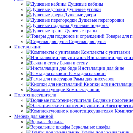
Душевые кабины
Душевые уголки
Душевые двери
Душевые перегородки
Душевые поддоны
Душевые трапы
Товары для 
Сиденья для душа
Инсталляции
Комплекты с унитазами
Инсталляции для унит
Бачки в стену
Инсталляции для биде
Рамы для раковин
Рамы для писсуаров
Кнопки для инсталляц
Комплектующие
Полотенцесушители
Водяные полотенц
Электрическ
Комплек
Мебель для ванной
Зеркала
Зеркальные шкафы
Тумбы под умывальник