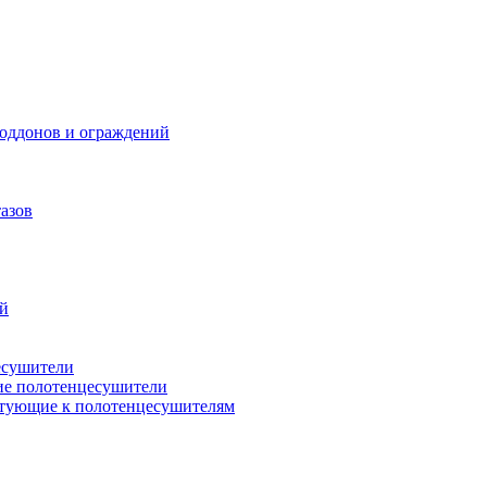
поддонов и ограждений
азов
ий
есушители
ие полотенцесушители
тующие к полотенцесушителям