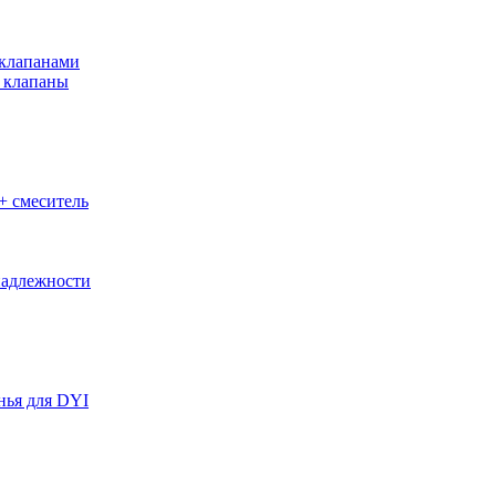
клапанами
 клапаны
+ смеситель
адлежности
нья для DYI