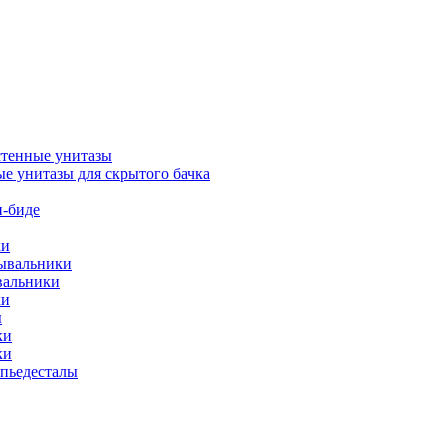
тенные унитазы
е унитазы для скрытого бачка
-биде
ки
мывальники
вальники
ки
ы
ки
ки
упьедесталы