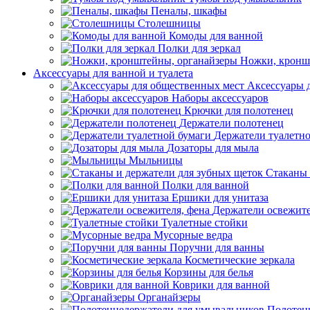
Пеналы, шкафы
Столешницы
Комоды для ванной
Полки для зеркал
Ножки, кронш
Аксессуары для ванной и туалета
Аксессуары 
Наборы аксессуаров
Крючки для полотенец
Держатели полотенец
Держатели туалетн
Дозаторы для мыла
Мыльницы
Стаканы 
Полки для ванной
Ершики для унитаза
Держатели освежите
Туалетные стойки
Мусорные ведра
Поручни для ванны
Косметические зеркала
Корзины для белья
Коврики для ванной
Органайзеры
Полотен