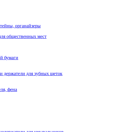
тейны, органайзеры
для общественных мест
ой бумаги
и держатели для зубных щеток
ля, фена
цедержатели для умывальников