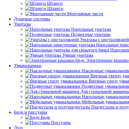
Штанги
Шланги
Монтажные части
Душевые системы
Унитазы
Напольные унитазы
Подвесные унитазы
Унитазы с инсталляцией
Напольные прис
Напольны
Умные унитазы
Электронные крышки
Умывальники
Накладные умывальни
Врезные сверху у
Врезные снизу умы
Подвесные умывальни
Для стиральной машин
Напольные умывальни
Мебельные умывальни
Пьедесталы и пол
Биде и писсуары
Биде
Писсуары
Душ