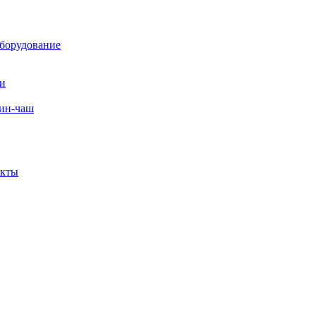
борудование
ли
вин-чаш
екты