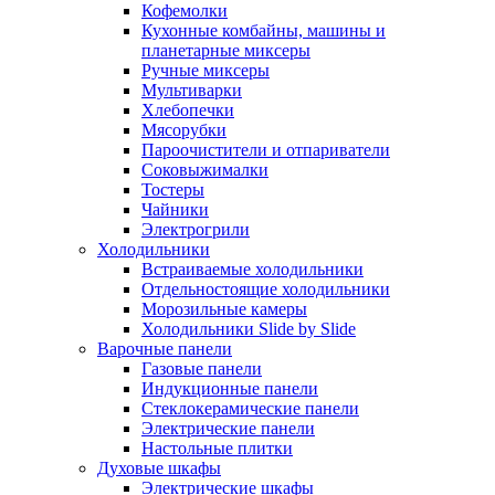
Кофемолки
Кухонные комбайны, машины и
планетарные миксеры
Ручные миксеры
Мультиварки
Хлебопечки
Мясорубки
Пароочистители и отпариватели
Соковыжималки
Тостеры
Чайники
Электрогрили
Холодильники
Встраиваемые холодильники
Отдельностоящие холодильники
Морозильные камеры
Холодильники Slide by Slide
Варочные панели
Газовые панели
Индукционные панели
Стеклокерамические панели
Электрические панели
Настольные плитки
Духовые шкафы
Электрические шкафы