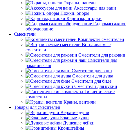
Экраны, панели
Аксессуары для ванн
Ножки, опоры
Карнизы, шторки
Гидромассажное
оборудование
Смесители
Комплекты смесителей
Встраиваемые
смесители
Смесители для раковин
Смесители для
раковин-чаш
Смесители для ванн
Смесители для душа
Смесители для биде
Смесители для кухни
Гигиенические
комплекты
Краны, вентили
Товары для смесителей
Верхние души
Боковые души
Душевые лейки
Кронштейны