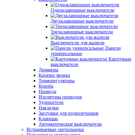
Одноклавишные выключатели
Двухклавишные выключатели
Трехклавишные выключатели
Выключатели для жалюзи
Панели
универсальные
Карточные
выключатели
Диммеры
Кнопки звонка
Терморегуляторы
Короба
Провода
Изоляторы проводов
Удлинители
Накладки
Заглушки для подрозетников
Клавиши
Автоматические выключатели
Встраиваемые светильники
Потолочные светильники