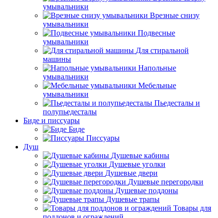
умывальники
Врезные снизу
умывальники
Подвесные
умывальники
Для стиральной
машины
Напольные
умывальники
Мебельные
умывальники
Пьедесталы и
полупьедесталы
Биде и писсуары
Биде
Писсуары
Душ
Душевые кабины
Душевые уголки
Душевые двери
Душевые перегородки
Душевые поддоны
Душевые трапы
Товары для
поддонов и ограждений