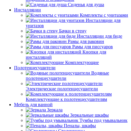
Сиденья для душа
Инсталляции
Комплекты с унитазами
Инсталляции для
унитазов
Бачки в стену
Инсталляции для биде
Рамы для раковин
Рамы для писсуаров
Кнопки для
инсталляций
Комплектующие
Полотенцесушители
Водяные
полотенцесушители
Электрические полотенцесушители
Комплектующие к полотенцесушителям
Мебель для ванной
Зеркала
Зеркальные шкафы
Тумбы под умывальник
Пеналы, шкафы
Столешницы