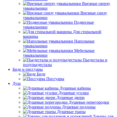
Врезные сверху
умывальники
Врезные снизу
умывальники
Подвесные
умывальники
Для стиральной
машины
Напольные
умывальники
Мебельные
умывальники
Пьедесталы и
полупьедесталы
Биде и писсуары
Биде
Писсуары
Душ
Душевые кабины
Душевые уголки
Душевые двери
Душевые перегородки
Душевые поддоны
Душевые трапы
Товары для