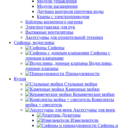
Модули управления
Модули расширения
Датчики контроля протечки воды
Краны с электроприводом
Бойлеры косвенного нагрева
Электросушилки для рук
Вытяжные вентиляторы
Аксессуары для отопительной техники
Сифоны, водосливы
Сифоны
Сифоны с
донным клапанами
Водосливы,
донные клапаны
Принадлежности
Кухня
Стальные мойки
Каменные мойки
Керамические мойки
Комплекты
мойка + смеситель
Аксессуары для моек
Дозаторы
Измельчители
Сифоны и