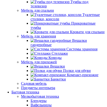
Тумбы под
телевизор
Мебель для спальни
Туалетные
столики, консоли
Прикроватные
тумбы
Кровати для спальни
Мебель для хранения
Вешалки
гардеробные
Системы хранения
Стеллажи
Комоды
Мебель для прихожей
Вешалки
Полки для обуви
Компакт-прихожие
Банкетки
Садовая мебель
Предметы интерьера
Бытовая техника
Мелкобытовая техника
Блендеры
Вафельницы