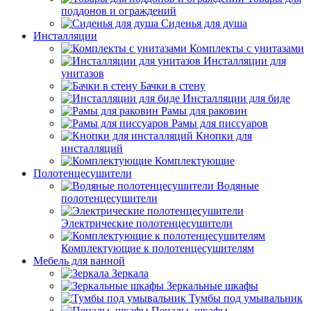
поддонов и ограждений
Сиденья для душа
Инсталляции
Комплекты с унитазами
Инсталляции для
унитазов
Бачки в стену
Инсталляции для биде
Рамы для раковин
Рамы для писсуаров
Кнопки для
инсталляций
Комплектующие
Полотенцесушители
Водяные
полотенцесушители
Электрические полотенцесушители
Комплектующие к полотенцесушителям
Мебель для ванной
Зеркала
Зеркальные шкафы
Тумбы под умывальник
Пеналы, шкафы