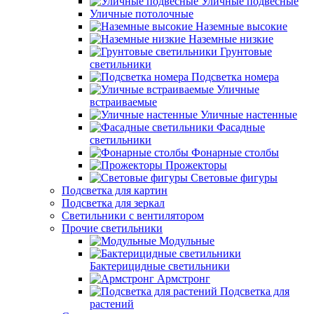
Уличные подвесные
Уличные потолочные
Наземные высокие
Наземные низкие
Грунтовые
светильники
Подсветка номера
Уличные
встраиваемые
Уличные настенные
Фасадные
светильники
Фонарные столбы
Прожекторы
Световые фигуры
Подсветка для картин
Подсветка для зеркал
Светильники с вентилятором
Прочие светильники
Модульные
Бактерицидные светильники
Армстронг
Подсветка для
растений