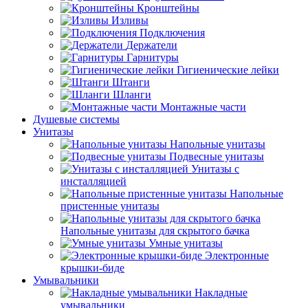
Кронштейны
Изливы
Подключения
Держатели
Гарнитуры
Гигиенические лейки
Штанги
Шланги
Монтажные части
Душевые системы
Унитазы
Напольные унитазы
Подвесные унитазы
Унитазы с
инсталляцией
Напольные
пристенные унитазы
Напольные унитазы для скрытого бачка
Умные унитазы
Электронные
крышки-биде
Умывальники
Накладные
умывальники