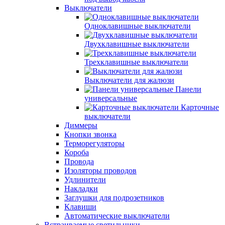
Выключатели
Одноклавишные выключатели
Двухклавишные выключатели
Трехклавишные выключатели
Выключатели для жалюзи
Панели
универсальные
Карточные
выключатели
Диммеры
Кнопки звонка
Терморегуляторы
Короба
Провода
Изоляторы проводов
Удлинители
Накладки
Заглушки для подрозетников
Клавиши
Автоматические выключатели
Встраиваемые светильники