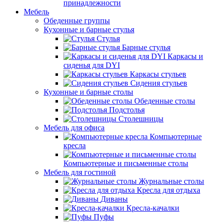
принадлежности
Мебель
Обеденные группы
Кухонные и барные стулья
Стулья
Барные стулья
Каркасы и
сиденья для DYI
Каркасы стульев
Сидения стульев
Кухонные и барные столы
Обеденные столы
Подстолья
Столешницы
Мебель для офиса
Компьютерные
кресла
Компьютерные и письменные столы
Мебель для гостиной
Журнальные столы
Кресла для отдыха
Диваны
Кресла-качалки
Пуфы