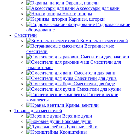
Экраны, панели
Аксессуары для ванн
Ножки, опоры
Карнизы, шторки
Гидромассажное
оборудование
Смесители
Комплекты смесителей
Встраиваемые
смесители
Смесители для раковин
Смесители для
раковин-чаш
Смесители для ванн
Смесители для душа
Смесители для биде
Смесители для кухни
Гигиенические
комплекты
Краны, вентили
Товары для смесителей
Верхние души
Боковые души
Душевые лейки
Кронштейны