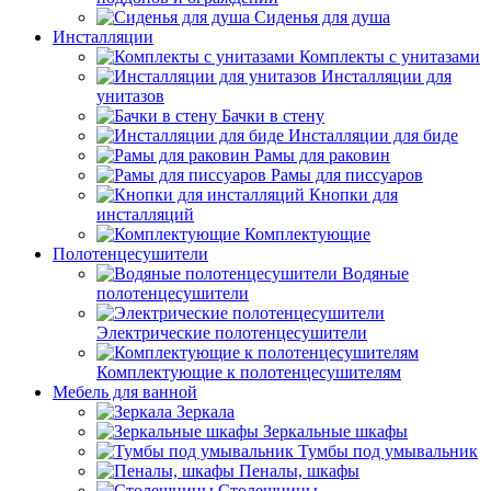
Сиденья для душа
Инсталляции
Комплекты с унитазами
Инсталляции для
унитазов
Бачки в стену
Инсталляции для биде
Рамы для раковин
Рамы для писсуаров
Кнопки для
инсталляций
Комплектующие
Полотенцесушители
Водяные
полотенцесушители
Электрические полотенцесушители
Комплектующие к полотенцесушителям
Мебель для ванной
Зеркала
Зеркальные шкафы
Тумбы под умывальник
Пеналы, шкафы
Столешницы