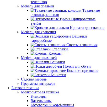
телевизор
Мебель для спальни
Туалетные
столики, консоли
Прикроватные
тумбы
Кровати для спальни
Мебель для хранения
Вешалки
гардеробные
Системы хранения
Стеллажи
Комоды
Мебель для прихожей
Вешалки
Полки для обуви
Компакт-прихожие
Банкетки
Садовая мебель
Предметы интерьера
Бытовая техника
Мелкобытовая техника
Блендеры
Вафельницы
Кофеварки и кофемашины