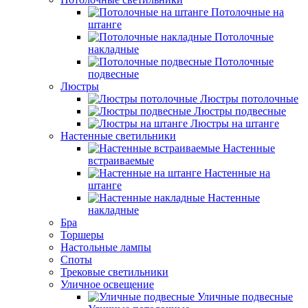
Потолочные на
штанге
Потолочные
накладные
Потолочные
подвесные
Люстры
Люстры потолочные
Люстры подвесные
Люстры на штанге
Настенные светильники
Настенные
встраиваемые
Настенные на
штанге
Настенные
накладные
Бра
Торшеры
Настольные лампы
Споты
Трековые светильники
Уличное освещение
Уличные подвесные