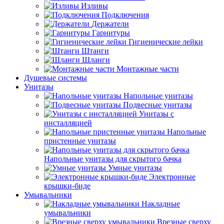
Изливы
Подключения
Держатели
Гарнитуры
Гигиенические лейки
Штанги
Шланги
Монтажные части
Душевые системы
Унитазы
Напольные унитазы
Подвесные унитазы
Унитазы с
инсталляцией
Напольные
пристенные унитазы
Напольные унитазы для скрытого бачка
Умные унитазы
Электронные
крышки-биде
Умывальники
Накладные
умывальники
Врезные сверху