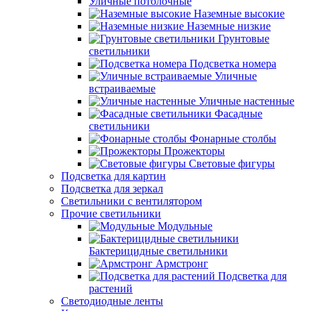
Уличные потолочные
Наземные высокие
Наземные низкие
Грунтовые
светильники
Подсветка номера
Уличные
встраиваемые
Уличные настенные
Фасадные
светильники
Фонарные столбы
Прожекторы
Световые фигуры
Подсветка для картин
Подсветка для зеркал
Светильники с вентилятором
Прочие светильники
Модульные
Бактерицидные светильники
Армстронг
Подсветка для
растений
Светодиодные ленты