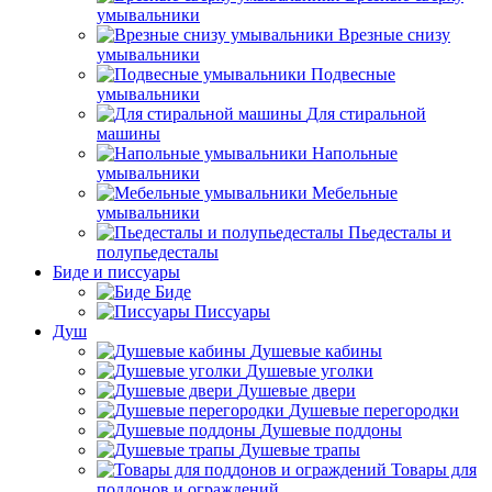
умывальники
Врезные снизу
умывальники
Подвесные
умывальники
Для стиральной
машины
Напольные
умывальники
Мебельные
умывальники
Пьедесталы и
полупьедесталы
Биде и писсуары
Биде
Писсуары
Душ
Душевые кабины
Душевые уголки
Душевые двери
Душевые перегородки
Душевые поддоны
Душевые трапы
Товары для
поддонов и ограждений