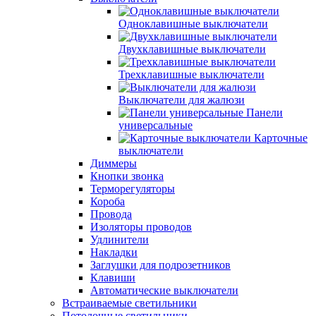
Одноклавишные выключатели
Двухклавишные выключатели
Трехклавишные выключатели
Выключатели для жалюзи
Панели
универсальные
Карточные
выключатели
Диммеры
Кнопки звонка
Терморегуляторы
Короба
Провода
Изоляторы проводов
Удлинители
Накладки
Заглушки для подрозетников
Клавиши
Автоматические выключатели
Встраиваемые светильники
Потолочные светильники