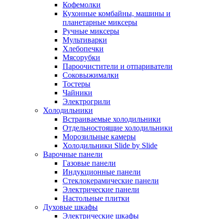
Кофемолки
Кухонные комбайны, машины и
планетарные миксеры
Ручные миксеры
Мультиварки
Хлебопечки
Мясорубки
Пароочистители и отпариватели
Соковыжималки
Тостеры
Чайники
Электрогрили
Холодильники
Встраиваемые холодильники
Отдельностоящие холодильники
Морозильные камеры
Холодильники Slide by Slide
Варочные панели
Газовые панели
Индукционные панели
Стеклокерамические панели
Электрические панели
Настольные плитки
Духовые шкафы
Электрические шкафы