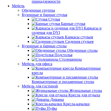
принадлежности
Мебель
Обеденные группы
Кухонные и барные стулья
Стулья
Барные стулья
Каркасы и
сиденья для DYI
Каркасы стульев
Сидения стульев
Кухонные и барные столы
Обеденные столы
Подстолья
Столешницы
Мебель для офиса
Компьютерные
кресла
Компьютерные и письменные столы
Мебель для гостиной
Журнальные столы
Кресла для отдыха
Диваны
Кресла-качалки
Пуфы