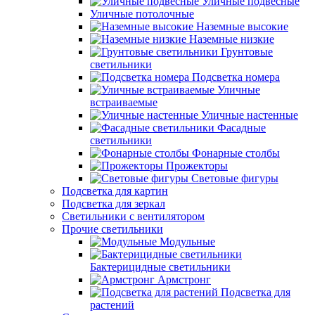
Уличные подвесные
Уличные потолочные
Наземные высокие
Наземные низкие
Грунтовые
светильники
Подсветка номера
Уличные
встраиваемые
Уличные настенные
Фасадные
светильники
Фонарные столбы
Прожекторы
Световые фигуры
Подсветка для картин
Подсветка для зеркал
Светильники с вентилятором
Прочие светильники
Модульные
Бактерицидные светильники
Армстронг
Подсветка для
растений