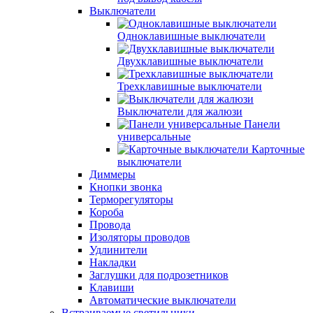
Выключатели
Одноклавишные выключатели
Двухклавишные выключатели
Трехклавишные выключатели
Выключатели для жалюзи
Панели
универсальные
Карточные
выключатели
Диммеры
Кнопки звонка
Терморегуляторы
Короба
Провода
Изоляторы проводов
Удлинители
Накладки
Заглушки для подрозетников
Клавиши
Автоматические выключатели
Встраиваемые светильники