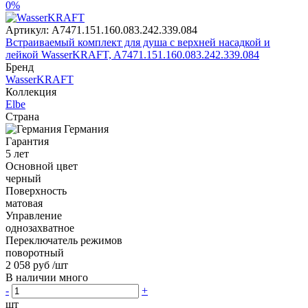
0%
Артикул:
A7471.151.160.083.242.339.084
Встраиваемый комплект для душа с верхней насадкой и
лейкой WasserKRAFT, A7471.151.160.083.242.339.084
Бренд
WasserKRAFT
Коллекция
Elbe
Страна
Германия
Гарантия
5 лет
Основной цвет
черный
Поверхность
матовая
Управление
однозахватное
Переключатель режимов
поворотный
2 058 руб
/шт
В наличии много
-
+
шт