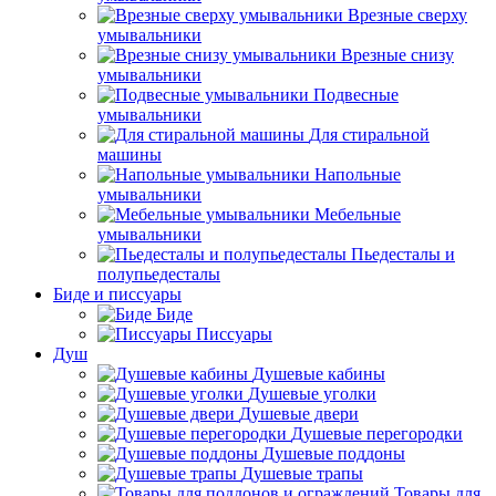
Врезные сверху
умывальники
Врезные снизу
умывальники
Подвесные
умывальники
Для стиральной
машины
Напольные
умывальники
Мебельные
умывальники
Пьедесталы и
полупьедесталы
Биде и писсуары
Биде
Писсуары
Душ
Душевые кабины
Душевые уголки
Душевые двери
Душевые перегородки
Душевые поддоны
Душевые трапы
Товары для