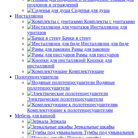
поддонов и ограждений
Сиденья для душа
Инсталляции
Комплекты с унитазами
Инсталляции для
унитазов
Бачки в стену
Инсталляции для биде
Рамы для раковин
Рамы для писсуаров
Кнопки для
инсталляций
Комплектующие
Полотенцесушители
Водяные
полотенцесушители
Электрические полотенцесушители
Комплектующие к полотенцесушителям
Мебель для ванной
Зеркала
Зеркальные шкафы
Тумбы под умывальник
Пеналы, шкафы