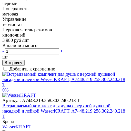
черный
Поверхность
матовая
Управление
термостат
Переключатель режимов
кнопочный
3 980 руб
/шт
В наличии много
-
+
шт
В корзину
Добавить к сравнению
0%
Артикул:
A7448.219.258.302.240.218 T
Встраиваемый комплект для душа с верхней душевой
насадкой и лейкой WasserKRAFT, A7448.219.258.302.240.218
T
Бренд
WasserKRAFT