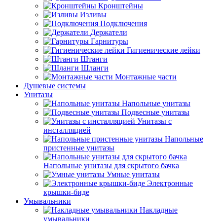
Кронштейны
Изливы
Подключения
Держатели
Гарнитуры
Гигиенические лейки
Штанги
Шланги
Монтажные части
Душевые системы
Унитазы
Напольные унитазы
Подвесные унитазы
Унитазы с
инсталляцией
Напольные
пристенные унитазы
Напольные унитазы для скрытого бачка
Умные унитазы
Электронные
крышки-биде
Умывальники
Накладные
умывальники