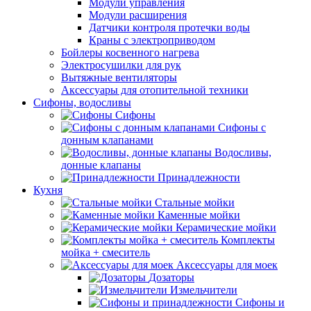
Модули управления
Модули расширения
Датчики контроля протечки воды
Краны с электроприводом
Бойлеры косвенного нагрева
Электросушилки для рук
Вытяжные вентиляторы
Аксессуары для отопительной техники
Сифоны, водосливы
Сифоны
Сифоны с
донным клапанами
Водосливы,
донные клапаны
Принадлежности
Кухня
Стальные мойки
Каменные мойки
Керамические мойки
Комплекты
мойка + смеситель
Аксессуары для моек
Дозаторы
Измельчители
Сифоны и