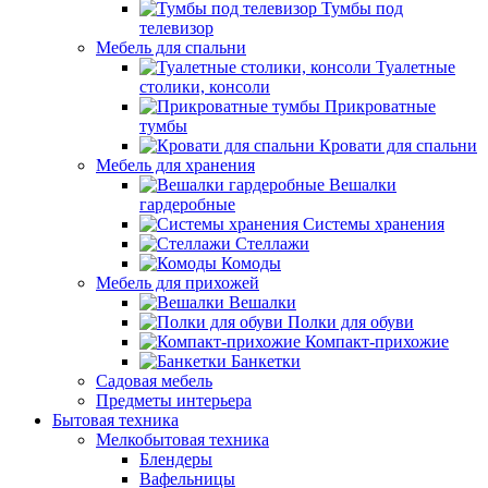
Тумбы под
телевизор
Мебель для спальни
Туалетные
столики, консоли
Прикроватные
тумбы
Кровати для спальни
Мебель для хранения
Вешалки
гардеробные
Системы хранения
Стеллажи
Комоды
Мебель для прихожей
Вешалки
Полки для обуви
Компакт-прихожие
Банкетки
Садовая мебель
Предметы интерьера
Бытовая техника
Мелкобытовая техника
Блендеры
Вафельницы