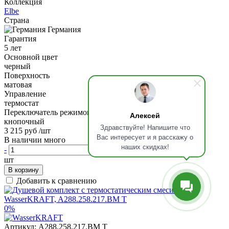
Коллекция
Elbe
Страна
Германия
Гарантия
5 лет
Основной цвет
черный
Поверхность
матовая
Управление
термостат
Переключатель режимов
Алексей
кнопочный
Здравствуйте! Напишите что
3 215 руб
/шт
Вас интересует и я расскажу о
В наличии много
наших скидках!
-
+
шт
В корзину
Добавить к сравнению
0%
Артикул:
A288.258.217.BM T