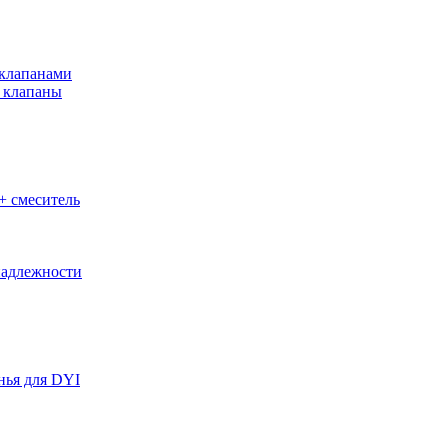
клапанами
 клапаны
+ смеситель
адлежности
нья для DYI