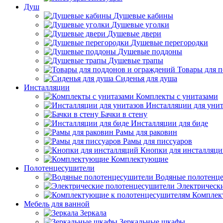
Душ
Душевые кабины
Душевые уголки
Душевые двери
Душевые перегородки
Душевые поддоны
Душевые трапы
Товары для 
Сиденья для душа
Инсталляции
Комплекты с унитазами
Инсталляции для унит
Бачки в стену
Инсталляции для биде
Рамы для раковин
Рамы для писсуаров
Кнопки для инсталляц
Комплектующие
Полотенцесушители
Водяные полотенц
Электрическ
Комплек
Мебель для ванной
Зеркала
Зеркальные шкафы