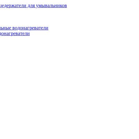
цедержатели для умывальников
ьные водонагреватели
донагреватели