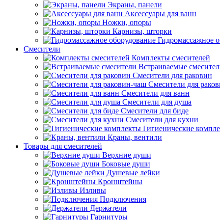
Экраны, панели
Аксессуары для ванн
Ножки, опоры
Карнизы, шторки
Гидромассажное о
Смесители
Комплекты смесителей
Встраиваемые смесите
Смесители для раковин
Смесители для рако
Смесители для ванн
Смесители для душа
Смесители для биде
Смесители для кухни
Гигиенические компл
Краны, вентили
Товары для смесителей
Верхние души
Боковые души
Душевые лейки
Кронштейны
Изливы
Подключения
Держатели
Гарнитуры