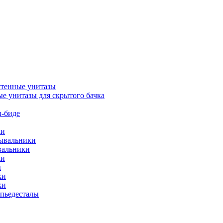
тенные унитазы
е унитазы для скрытого бачка
-биде
ки
мывальники
вальники
ки
ы
ки
ки
упьедесталы