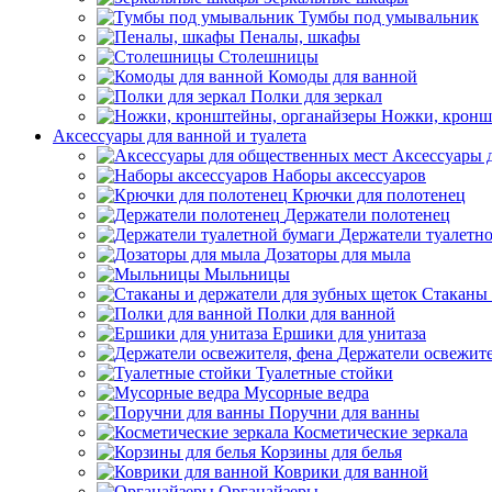
Тумбы под умывальник
Пеналы, шкафы
Столешницы
Комоды для ванной
Полки для зеркал
Ножки, кронш
Аксессуары для ванной и туалета
Аксессуары 
Наборы аксессуаров
Крючки для полотенец
Держатели полотенец
Держатели туалетн
Дозаторы для мыла
Мыльницы
Стаканы 
Полки для ванной
Ершики для унитаза
Держатели освежите
Туалетные стойки
Мусорные ведра
Поручни для ванны
Косметические зеркала
Корзины для белья
Коврики для ванной
Органайзеры