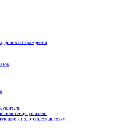
поддонов и ограждений
азов
ий
есушители
ие полотенцесушители
тующие к полотенцесушителям