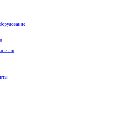
борудование
ли
вин-чаш
екты