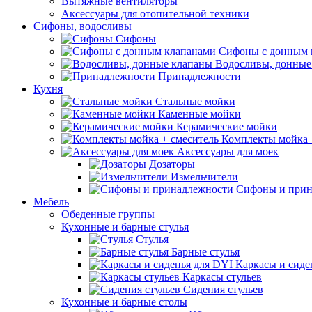
Вытяжные вентиляторы
Аксессуары для отопительной техники
Сифоны, водосливы
Сифоны
Сифоны с донным 
Водосливы, донные
Принадлежности
Кухня
Стальные мойки
Каменные мойки
Керамические мойки
Комплекты мойка 
Аксессуары для моек
Дозаторы
Измельчители
Сифоны и прин
Мебель
Обеденные группы
Кухонные и барные стулья
Стулья
Барные стулья
Каркасы и сиде
Каркасы стульев
Сидения стульев
Кухонные и барные столы