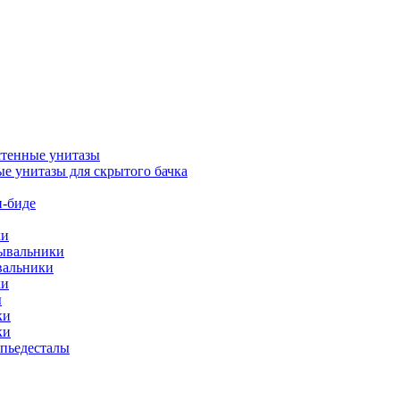
тенные унитазы
е унитазы для скрытого бачка
-биде
ки
мывальники
вальники
ки
ы
ки
ки
упьедесталы