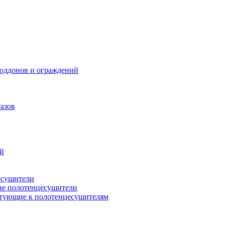
поддонов и ограждений
азов
ий
есушители
ие полотенцесушители
тующие к полотенцесушителям