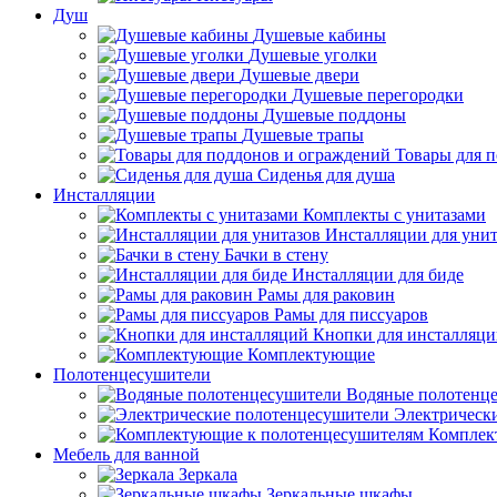
Душ
Душевые кабины
Душевые уголки
Душевые двери
Душевые перегородки
Душевые поддоны
Душевые трапы
Товары для 
Сиденья для душа
Инсталляции
Комплекты с унитазами
Инсталляции для унит
Бачки в стену
Инсталляции для биде
Рамы для раковин
Рамы для писсуаров
Кнопки для инсталляц
Комплектующие
Полотенцесушители
Водяные полотенц
Электрическ
Комплек
Мебель для ванной
Зеркала
Зеркальные шкафы