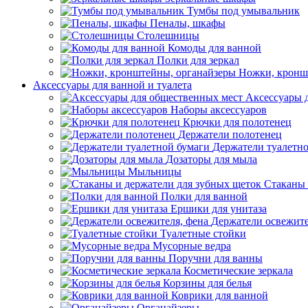
Тумбы под умывальник
Пеналы, шкафы
Столешницы
Комоды для ванной
Полки для зеркал
Ножки, кронш
Аксессуары для ванной и туалета
Аксессуары 
Наборы аксессуаров
Крючки для полотенец
Держатели полотенец
Держатели туалетн
Дозаторы для мыла
Мыльницы
Стаканы 
Полки для ванной
Ершики для унитаза
Держатели освежите
Туалетные стойки
Мусорные ведра
Поручни для ванны
Косметические зеркала
Корзины для белья
Коврики для ванной
Органайзеры