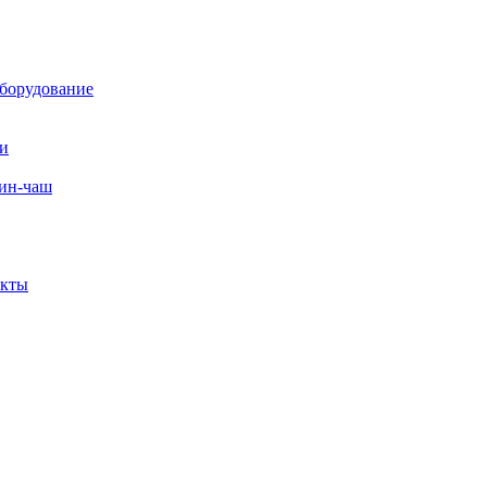
борудование
ли
вин-чаш
екты