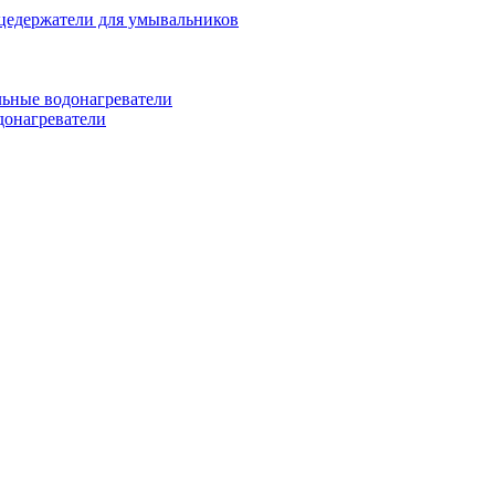
цедержатели для умывальников
ьные водонагреватели
донагреватели