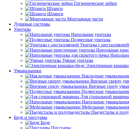
Гигиенические лейки
Штанги
Шланги
Монтажные части
Душевые системы
Унитазы
Напольные унитазы
Подвесные унитазы
Унитазы с инсталляцией
Напольные прис
Напольны
Умные унитазы
Электронные крышки
Умывальники
Накладные умывальни
Врезные сверху у
Врезные снизу умы
Подвесные умывальни
Для стиральной машин
Напольные умывальни
Мебельные умывальни
Пьедесталы и пол
Биде и писсуары
Биде
Писсуары