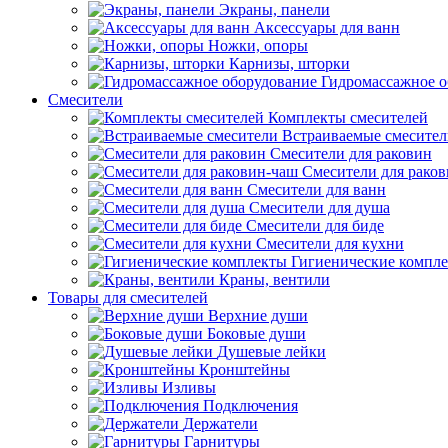
Экраны, панели
Аксессуары для ванн
Ножки, опоры
Карнизы, шторки
Гидромассажное о
Смесители
Комплекты смесителей
Встраиваемые смесите
Смесители для раковин
Смесители для рако
Смесители для ванн
Смесители для душа
Смесители для биде
Смесители для кухни
Гигиенические компл
Краны, вентили
Товары для смесителей
Верхние души
Боковые души
Душевые лейки
Кронштейны
Изливы
Подключения
Держатели
Гарнитуры