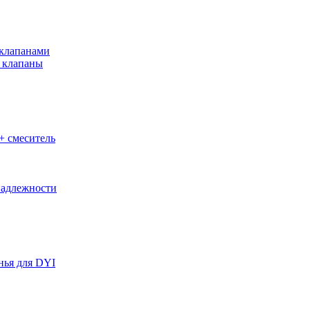
клапанами
 клапаны
+ смеситель
адлежности
нья для DYI