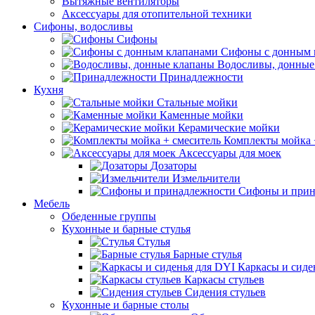
Вытяжные вентиляторы
Аксессуары для отопительной техники
Сифоны, водосливы
Сифоны
Сифоны с донным 
Водосливы, донные
Принадлежности
Кухня
Стальные мойки
Каменные мойки
Керамические мойки
Комплекты мойка 
Аксессуары для моек
Дозаторы
Измельчители
Сифоны и прин
Мебель
Обеденные группы
Кухонные и барные стулья
Стулья
Барные стулья
Каркасы и сиде
Каркасы стульев
Сидения стульев
Кухонные и барные столы