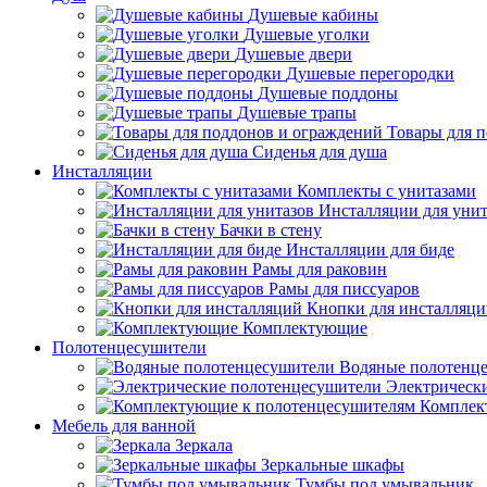
Душевые кабины
Душевые уголки
Душевые двери
Душевые перегородки
Душевые поддоны
Душевые трапы
Товары для 
Сиденья для душа
Инсталляции
Комплекты с унитазами
Инсталляции для унит
Бачки в стену
Инсталляции для биде
Рамы для раковин
Рамы для писсуаров
Кнопки для инсталляц
Комплектующие
Полотенцесушители
Водяные полотенц
Электрическ
Комплек
Мебель для ванной
Зеркала
Зеркальные шкафы
Тумбы под умывальник