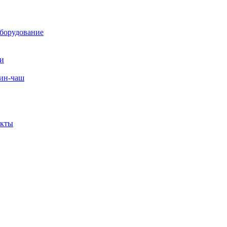
борудование
ли
вин-чаш
екты