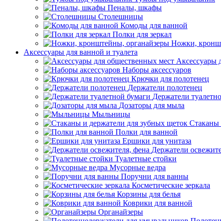
Пеналы, шкафы
Столешницы
Комоды для ванной
Полки для зеркал
Ножки, кронш
Аксессуары для ванной и туалета
Аксессуары 
Наборы аксессуаров
Крючки для полотенец
Держатели полотенец
Держатели туалетн
Дозаторы для мыла
Мыльницы
Стаканы 
Полки для ванной
Ершики для унитаза
Держатели освежите
Туалетные стойки
Мусорные ведра
Поручни для ванны
Косметические зеркала
Корзины для белья
Коврики для ванной
Органайзеры
Полотен