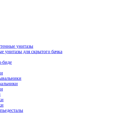
тенные унитазы
е унитазы для скрытого бачка
-биде
ки
мывальники
вальники
ки
ы
ки
ки
упьедесталы