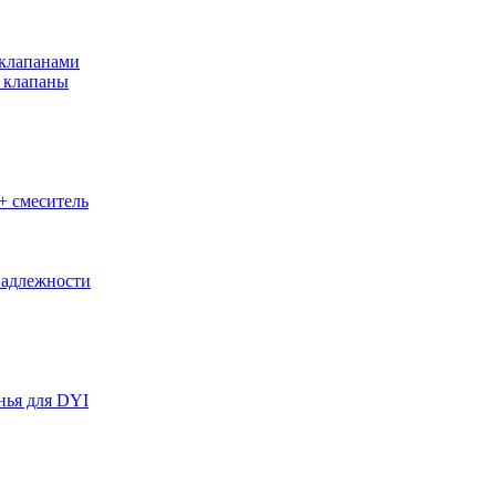
клапанами
 клапаны
+ смеситель
адлежности
нья для DYI