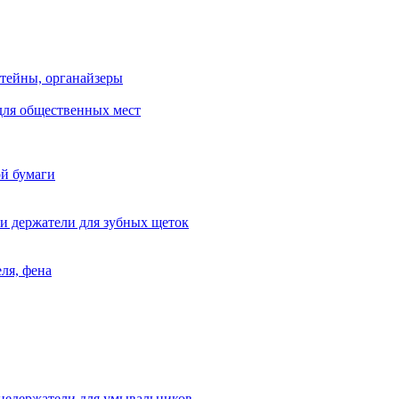
тейны, органайзеры
для общественных мест
ой бумаги
и держатели для зубных щеток
ля, фена
цедержатели для умывальников