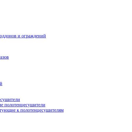
поддонов и ограждений
азов
ий
есушители
ие полотенцесушители
тующие к полотенцесушителям