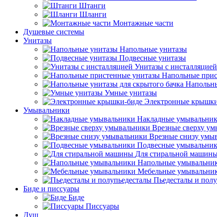
Штанги
Шланги
Монтажные части
Душевые системы
Унитазы
Напольные унитазы
Подвесные унитазы
Унитазы с инсталляцией
Напольные прис
Напольны
Умные унитазы
Электронные крышки
Умывальники
Накладные умывальни
Врезные сверху у
Врезные снизу умы
Подвесные умывальни
Для стиральной машин
Напольные умывальни
Мебельные умывальни
Пьедесталы и пол
Биде и писсуары
Биде
Писсуары
Душ