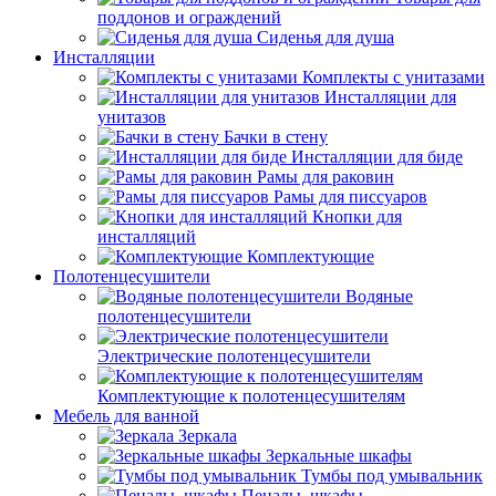
поддонов и ограждений
Сиденья для душа
Инсталляции
Комплекты с унитазами
Инсталляции для
унитазов
Бачки в стену
Инсталляции для биде
Рамы для раковин
Рамы для писсуаров
Кнопки для
инсталляций
Комплектующие
Полотенцесушители
Водяные
полотенцесушители
Электрические полотенцесушители
Комплектующие к полотенцесушителям
Мебель для ванной
Зеркала
Зеркальные шкафы
Тумбы под умывальник
Пеналы, шкафы