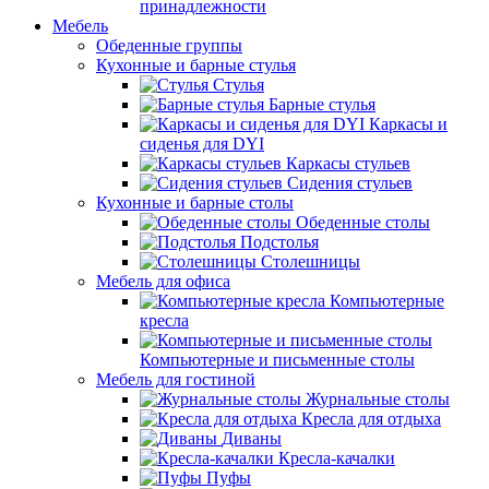
принадлежности
Мебель
Обеденные группы
Кухонные и барные стулья
Стулья
Барные стулья
Каркасы и
сиденья для DYI
Каркасы стульев
Сидения стульев
Кухонные и барные столы
Обеденные столы
Подстолья
Столешницы
Мебель для офиса
Компьютерные
кресла
Компьютерные и письменные столы
Мебель для гостиной
Журнальные столы
Кресла для отдыха
Диваны
Кресла-качалки
Пуфы