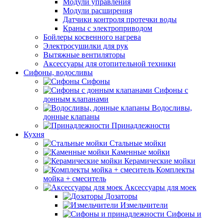
Модули управления
Модули расширения
Датчики контроля протечки воды
Краны с электроприводом
Бойлеры косвенного нагрева
Электросушилки для рук
Вытяжные вентиляторы
Аксессуары для отопительной техники
Сифоны, водосливы
Сифоны
Сифоны с
донным клапанами
Водосливы,
донные клапаны
Принадлежности
Кухня
Стальные мойки
Каменные мойки
Керамические мойки
Комплекты
мойка + смеситель
Аксессуары для моек
Дозаторы
Измельчители
Сифоны и