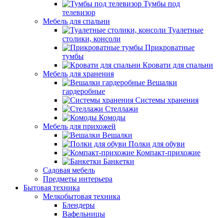
Тумбы под
телевизор
Мебель для спальни
Туалетные
столики, консоли
Прикроватные
тумбы
Кровати для спальни
Мебель для хранения
Вешалки
гардеробные
Системы хранения
Стеллажи
Комоды
Мебель для прихожей
Вешалки
Полки для обуви
Компакт-прихожие
Банкетки
Садовая мебель
Предметы интерьера
Бытовая техника
Мелкобытовая техника
Блендеры
Вафельницы