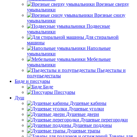
Врезные сверху
умывальники
Врезные снизу
умывальники
Подвесные
умывальники
Для стиральной
машины
Напольные
умывальники
Мебельные
умывальники
Пьедесталы и
полупьедесталы
Биде и писсуары
Биде
Писсуары
Душ
Душевые кабины
Душевые уголки
Душевые двери
Душевые перегородки
Душевые поддоны
Душевые трапы
Товары для