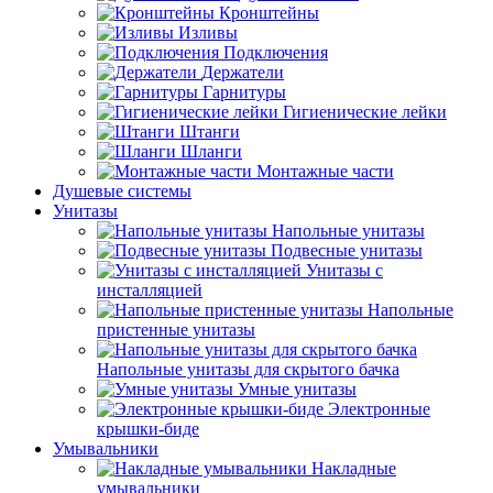
Кронштейны
Изливы
Подключения
Держатели
Гарнитуры
Гигиенические лейки
Штанги
Шланги
Монтажные части
Душевые системы
Унитазы
Напольные унитазы
Подвесные унитазы
Унитазы с
инсталляцией
Напольные
пристенные унитазы
Напольные унитазы для скрытого бачка
Умные унитазы
Электронные
крышки-биде
Умывальники
Накладные
умывальники