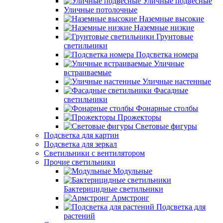
Уличные подвесные
Уличные потолочные
Наземные высокие
Наземные низкие
Грунтовые
светильники
Подсветка номера
Уличные
встраиваемые
Уличные настенные
Фасадные
светильники
Фонарные столбы
Прожекторы
Световые фигуры
Подсветка для картин
Подсветка для зеркал
Светильники с вентилятором
Прочие светильники
Модульные
Бактерицидные светильники
Армстронг
Подсветка для
растений