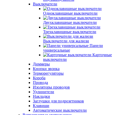
Выключатели
Одноклавишные выключатели
Двухклавишные выключатели
Трехклавишные выключатели
Выключатели для жалюзи
Панели
универсальные
Карточные
выключатели
Диммеры
Кнопки звонка
Терморегуляторы
Короба
Провода
Изоляторы проводов
Удлинители
Накладки
Заглушки для подрозетников
Клавиши
Автоматические выключатели
Встраиваемые светильники