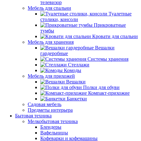
телевизор
Мебель для спальни
Туалетные
столики, консоли
Прикроватные
тумбы
Кровати для спальни
Мебель для хранения
Вешалки
гардеробные
Системы хранения
Стеллажи
Комоды
Мебель для прихожей
Вешалки
Полки для обуви
Компакт-прихожие
Банкетки
Садовая мебель
Предметы интерьера
Бытовая техника
Мелкобытовая техника
Блендеры
Вафельницы
Кофеварки и кофемашины