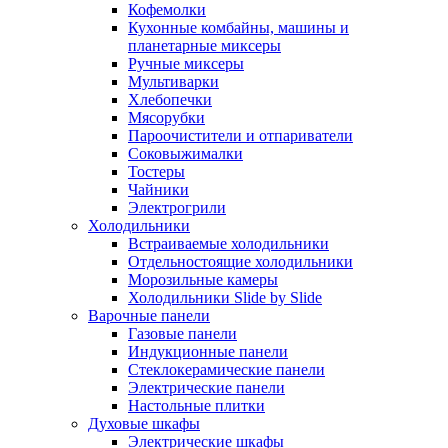
Кофемолки
Кухонные комбайны, машины и
планетарные миксеры
Ручные миксеры
Мультиварки
Хлебопечки
Мясорубки
Пароочистители и отпариватели
Соковыжималки
Тостеры
Чайники
Электрогрили
Холодильники
Встраиваемые холодильники
Отдельностоящие холодильники
Морозильные камеры
Холодильники Slide by Slide
Варочные панели
Газовые панели
Индукционные панели
Стеклокерамические панели
Электрические панели
Настольные плитки
Духовые шкафы
Электрические шкафы