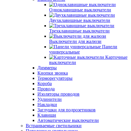
Одноклавишные выключатели
Двухклавишные выключатели
Трехклавишные выключатели
Выключатели для жалюзи
Панели
универсальные
Карточные
выключатели
Диммеры
Кнопки звонка
Терморегуляторы
Короба
Провода
Изоляторы проводов
Удлинители
Накладки
Заглушки для подрозетников
Клавиши
Автоматические выключатели
Встраиваемые светильники
Потолочные светильники