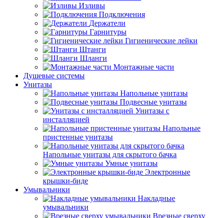
Изливы
Подключения
Держатели
Гарнитуры
Гигиенические лейки
Штанги
Шланги
Монтажные части
Душевые системы
Унитазы
Напольные унитазы
Подвесные унитазы
Унитазы с
инсталляцией
Напольные
пристенные унитазы
Напольные унитазы для скрытого бачка
Умные унитазы
Электронные
крышки-биде
Умывальники
Накладные
умывальники
Врезные сверху