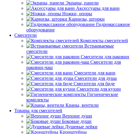
Экраны, панели
Аксессуары для ванн
Ножки, опоры
Карнизы, шторки
Гидромассажное
оборудование
Смесители
Комплекты смесителей
Встраиваемые
смесители
Смесители для раковин
Смесители для
раковин-чаш
Смесители для ванн
Смесители для душа
Смесители для биде
Смесители для кухни
Гигиенические
комплекты
Краны, вентили
Товары для смесителей
Верхние души
Боковые души
Душевые лейки
Кронштейны