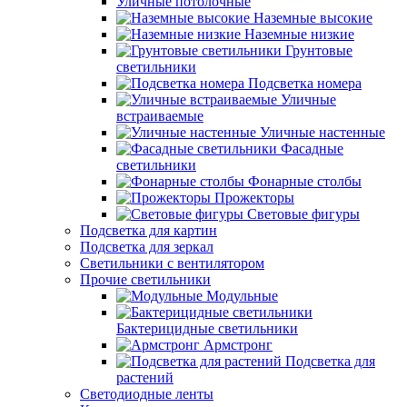
Уличные потолочные
Наземные высокие
Наземные низкие
Грунтовые
светильники
Подсветка номера
Уличные
встраиваемые
Уличные настенные
Фасадные
светильники
Фонарные столбы
Прожекторы
Световые фигуры
Подсветка для картин
Подсветка для зеркал
Светильники с вентилятором
Прочие светильники
Модульные
Бактерицидные светильники
Армстронг
Подсветка для
растений
Светодиодные ленты