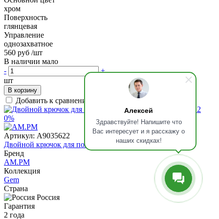
хром
Поверхность
глянцевая
Управление
однозахватное
560 руб
/шт
В наличии мало
-
+
шт
В корзину
Добавить к сравнению
Алексей
0%
Здравствуйте! Напишите что
Вас интересует и я расскажу о
Артикул:
A9035622
наших скидках!
Двойной крючок для полотенец AM.PM Gem, A9035622
Бренд
AM.PM
Коллекция
Gem
Страна
Россия
Гарантия
2 года