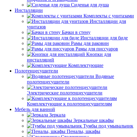
Сиденья для душа
Инсталляции
Комплекты с унитазами
Инсталляции для
унитазов
Бачки в стену
Инсталляции для биде
Рамы для раковин
Рамы для писсуаров
Кнопки для
инсталляций
Комплектующие
Полотенцесушители
Водяные
полотенцесушители
Электрические полотенцесушители
Комплектующие к полотенцесушителям
Мебель для ванной
Зеркала
Зеркальные шкафы
Тумбы под умывальник
Пеналы, шкафы
Столешницы