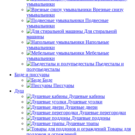
умывальники
Врезные снизу
умывальники
Подвесные
умывальники
Для стиральной
машины
Напольные
умывальники
Мебельные
умывальники
Пьедесталы и
полупьедесталы
Биде и писсуары
Биде
Писсуары
Душ
Душевые кабины
Душевые уголки
Душевые двери
Душевые перегородки
Душевые поддоны
Душевые трапы
Товары для
поддонов и ограждений