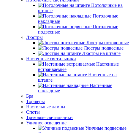
Потолочные на
штанге
Потолочные
накладные
Потолочные
подвесные
Люстры
Люстры потолочные
Люстры подвесные
Люстры на штанге
Настенные светильники
Настенные
встраиваемые
Настенные на
штанге
Настенные
накладные
Бра
Торшеры
Настольные лампы
Споты
Трековые светильники
Уличное освещение
Уличные подвесные