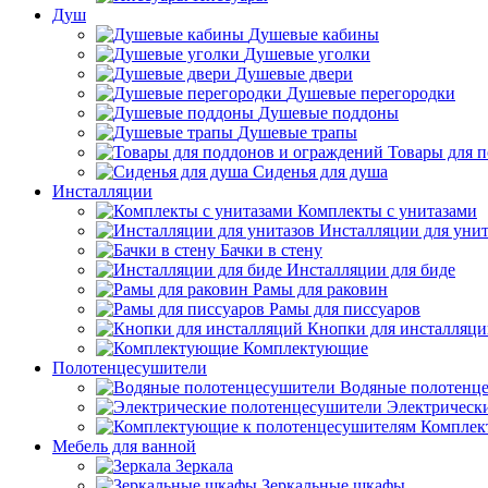
Душ
Душевые кабины
Душевые уголки
Душевые двери
Душевые перегородки
Душевые поддоны
Душевые трапы
Товары для 
Сиденья для душа
Инсталляции
Комплекты с унитазами
Инсталляции для унит
Бачки в стену
Инсталляции для биде
Рамы для раковин
Рамы для писсуаров
Кнопки для инсталляц
Комплектующие
Полотенцесушители
Водяные полотенц
Электрическ
Комплек
Мебель для ванной
Зеркала
Зеркальные шкафы