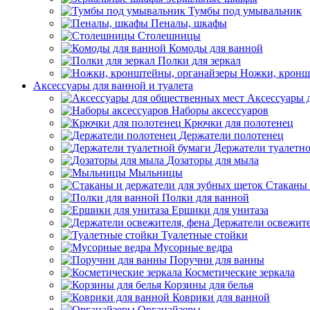
Тумбы под умывальник
Пеналы, шкафы
Столешницы
Комоды для ванной
Полки для зеркал
Ножки, кронш
Аксессуары для ванной и туалета
Аксессуары 
Наборы аксессуаров
Крючки для полотенец
Держатели полотенец
Держатели туалетн
Дозаторы для мыла
Мыльницы
Стаканы 
Полки для ванной
Ершики для унитаза
Держатели освежите
Туалетные стойки
Мусорные ведра
Поручни для ванны
Косметические зеркала
Корзины для белья
Коврики для ванной
Органайзеры