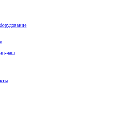
борудование
ли
вин-чаш
екты