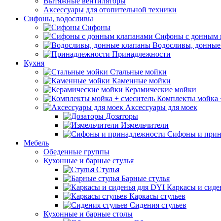
Вытяжные вентиляторы
Аксессуары для отопительной техники
Сифоны, водосливы
Сифоны
Сифоны с донным 
Водосливы, донные
Принадлежности
Кухня
Стальные мойки
Каменные мойки
Керамические мойки
Комплекты мойка 
Аксессуары для моек
Дозаторы
Измельчители
Сифоны и прин
Мебель
Обеденные группы
Кухонные и барные стулья
Стулья
Барные стулья
Каркасы и сиде
Каркасы стульев
Сидения стульев
Кухонные и барные столы