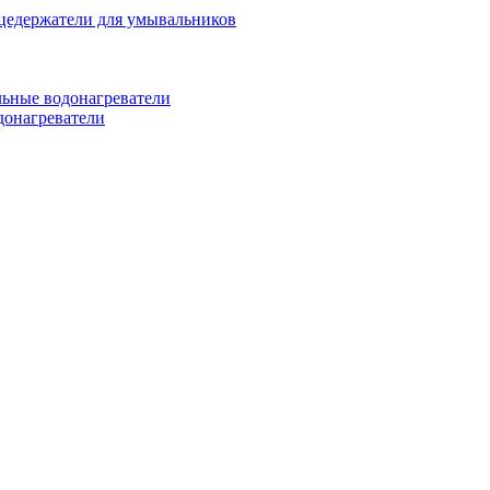
цедержатели для умывальников
ьные водонагреватели
донагреватели