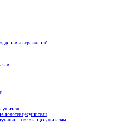
поддонов и ограждений
азов
ий
есушители
ие полотенцесушители
тующие к полотенцесушителям