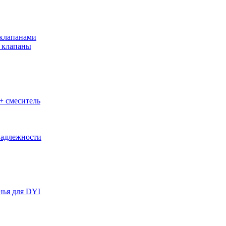
клапанами
 клапаны
+ смеситель
адлежности
нья для DYI