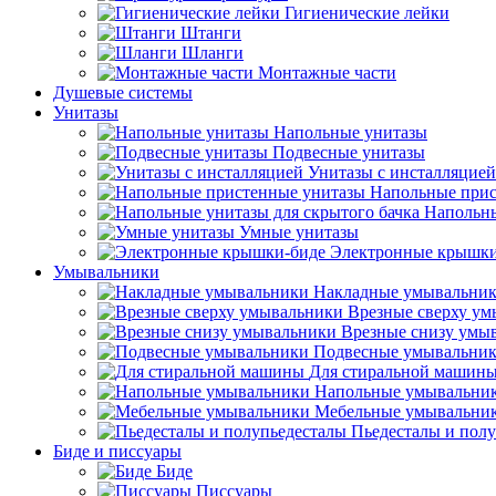
Гигиенические лейки
Штанги
Шланги
Монтажные части
Душевые системы
Унитазы
Напольные унитазы
Подвесные унитазы
Унитазы с инсталляцией
Напольные прис
Напольны
Умные унитазы
Электронные крышки
Умывальники
Накладные умывальни
Врезные сверху у
Врезные снизу умы
Подвесные умывальни
Для стиральной машин
Напольные умывальни
Мебельные умывальни
Пьедесталы и пол
Биде и писсуары
Биде
Писсуары