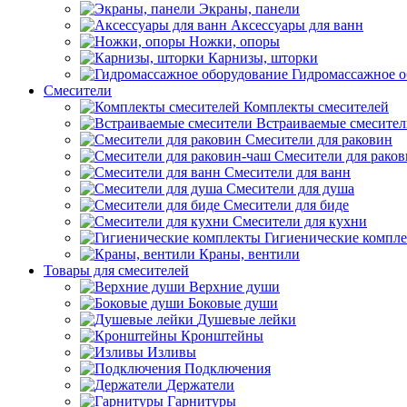
Экраны, панели
Аксессуары для ванн
Ножки, опоры
Карнизы, шторки
Гидромассажное о
Смесители
Комплекты смесителей
Встраиваемые смесите
Смесители для раковин
Смесители для рако
Смесители для ванн
Смесители для душа
Смесители для биде
Смесители для кухни
Гигиенические компл
Краны, вентили
Товары для смесителей
Верхние души
Боковые души
Душевые лейки
Кронштейны
Изливы
Подключения
Держатели
Гарнитуры