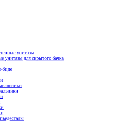
тенные унитазы
е унитазы для скрытого бачка
-биде
ки
мывальники
вальники
ки
ы
ки
ки
упьедесталы