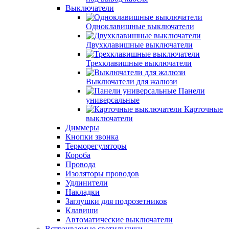
Выключатели
Одноклавишные выключатели
Двухклавишные выключатели
Трехклавишные выключатели
Выключатели для жалюзи
Панели
универсальные
Карточные
выключатели
Диммеры
Кнопки звонка
Терморегуляторы
Короба
Провода
Изоляторы проводов
Удлинители
Накладки
Заглушки для подрозетников
Клавиши
Автоматические выключатели
Встраиваемые светильники