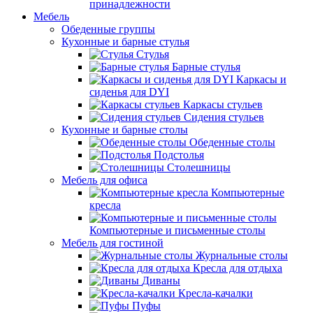
принадлежности
Мебель
Обеденные группы
Кухонные и барные стулья
Стулья
Барные стулья
Каркасы и
сиденья для DYI
Каркасы стульев
Сидения стульев
Кухонные и барные столы
Обеденные столы
Подстолья
Столешницы
Мебель для офиса
Компьютерные
кресла
Компьютерные и письменные столы
Мебель для гостиной
Журнальные столы
Кресла для отдыха
Диваны
Кресла-качалки
Пуфы