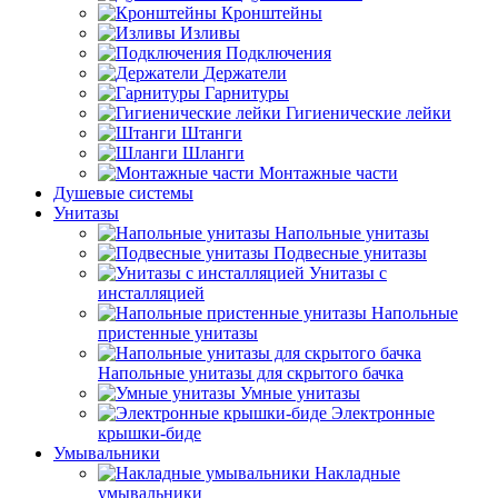
Кронштейны
Изливы
Подключения
Держатели
Гарнитуры
Гигиенические лейки
Штанги
Шланги
Монтажные части
Душевые системы
Унитазы
Напольные унитазы
Подвесные унитазы
Унитазы с
инсталляцией
Напольные
пристенные унитазы
Напольные унитазы для скрытого бачка
Умные унитазы
Электронные
крышки-биде
Умывальники
Накладные
умывальники