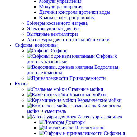
Модули управления
Модули расширения
Датчики контроля протечки воды
Краны с электроприводом
Бойлеры косвенного нагрева
Электросушилки для рук
Вытяжные вентиляторы
Аксессуары для отопительной техники
Сифоны, водосливы
Сифоны
Сифоны с
донным клапанами
Водосливы,
донные клапаны
Принадлежности
Кухня
Стальные мойки
Каменные мойки
Керамические мойки
Комплекты
мойка + смеситель
Аксессуары для моек
Дозаторы
Измельчители
Сифоны и