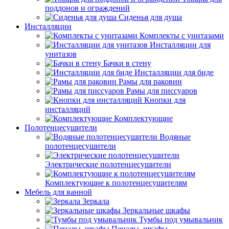
поддонов и ограждений
Сиденья для душа
Инсталляции
Комплекты с унитазами
Инсталляции для
унитазов
Бачки в стену
Инсталляции для биде
Рамы для раковин
Рамы для писсуаров
Кнопки для
инсталляций
Комплектующие
Полотенцесушители
Водяные
полотенцесушители
Электрические полотенцесушители
Комплектующие к полотенцесушителям
Мебель для ванной
Зеркала
Зеркальные шкафы
Тумбы под умывальник
Пеналы, шкафы