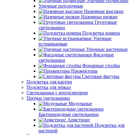
Уличные подвесные
Уличные потолочные
Наземные высокие
Наземные низкие
Грунтовые
светильники
Подсветка номера
Уличные
встраиваемые
Уличные настенные
Фасадные
светильники
Фонарные столбы
Прожекторы
Световые фигуры
Подсветка для картин
Подсветка для зеркал
Светильники с вентилятором
Прочие светильники
Модульные
Бактерицидные светильники
Армстронг
Подсветка для
растений