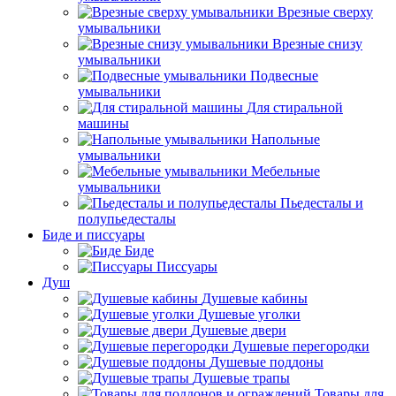
Врезные сверху
умывальники
Врезные снизу
умывальники
Подвесные
умывальники
Для стиральной
машины
Напольные
умывальники
Мебельные
умывальники
Пьедесталы и
полупьедесталы
Биде и писсуары
Биде
Писсуары
Душ
Душевые кабины
Душевые уголки
Душевые двери
Душевые перегородки
Душевые поддоны
Душевые трапы
Товары для