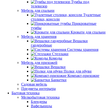
Тумбы под
телевизор
Мебель для спальни
Туалетные
столики, консоли
Прикроватные
тумбы
Кровати для спальни
Мебель для хранения
Вешалки
гардеробные
Системы хранения
Стеллажи
Комоды
Мебель для прихожей
Вешалки
Полки для обуви
Компакт-прихожие
Банкетки
Садовая мебель
Предметы интерьера
Бытовая техника
Мелкобытовая техника
Блендеры
Вафельницы