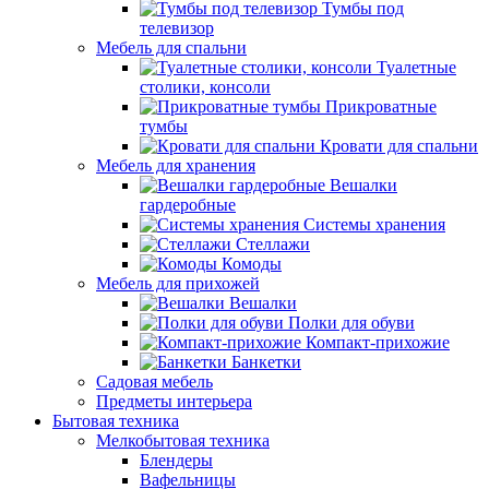
Тумбы под
телевизор
Мебель для спальни
Туалетные
столики, консоли
Прикроватные
тумбы
Кровати для спальни
Мебель для хранения
Вешалки
гардеробные
Системы хранения
Стеллажи
Комоды
Мебель для прихожей
Вешалки
Полки для обуви
Компакт-прихожие
Банкетки
Садовая мебель
Предметы интерьера
Бытовая техника
Мелкобытовая техника
Блендеры
Вафельницы