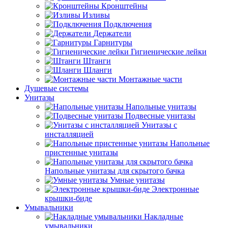
Кронштейны
Изливы
Подключения
Держатели
Гарнитуры
Гигиенические лейки
Штанги
Шланги
Монтажные части
Душевые системы
Унитазы
Напольные унитазы
Подвесные унитазы
Унитазы с
инсталляцией
Напольные
пристенные унитазы
Напольные унитазы для скрытого бачка
Умные унитазы
Электронные
крышки-биде
Умывальники
Накладные
умывальники