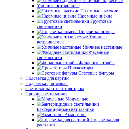
Уличные подвесные
Уличные потолочные
Наземные высокие
Наземные низкие
Грунтовые
светильники
Подсветка номера
Уличные
встраиваемые
Уличные настенные
Фасадные
светильники
Фонарные столбы
Прожекторы
Световые фигуры
Подсветка для картин
Подсветка для зеркал
Светильники с вентилятором
Прочие светильники
Модульные
Бактерицидные светильники
Армстронг
Подсветка для
растений