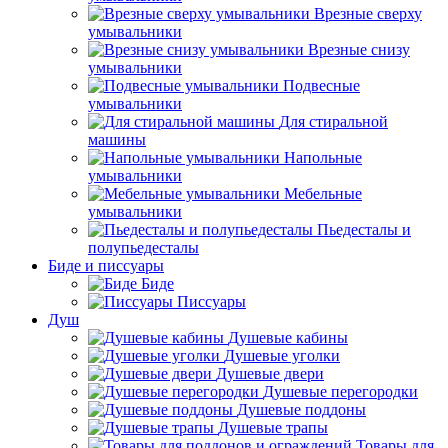
Врезные сверху
умывальники
Врезные снизу
умывальники
Подвесные
умывальники
Для стиральной
машины
Напольные
умывальники
Мебельные
умывальники
Пьедесталы и
полупьедесталы
Биде и писсуары
Биде
Писсуары
Душ
Душевые кабины
Душевые уголки
Душевые двери
Душевые перегородки
Душевые поддоны
Душевые трапы
Товары для