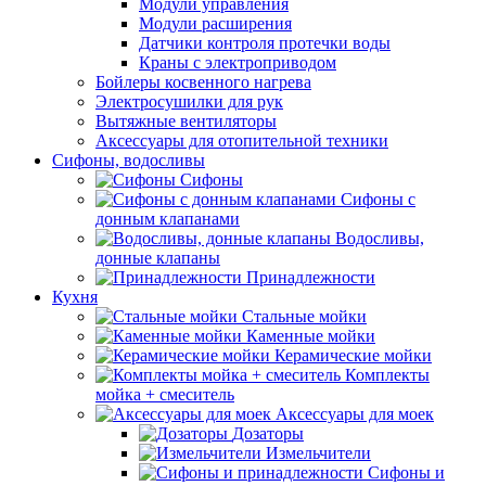
Модули управления
Модули расширения
Датчики контроля протечки воды
Краны с электроприводом
Бойлеры косвенного нагрева
Электросушилки для рук
Вытяжные вентиляторы
Аксессуары для отопительной техники
Сифоны, водосливы
Сифоны
Сифоны с
донным клапанами
Водосливы,
донные клапаны
Принадлежности
Кухня
Стальные мойки
Каменные мойки
Керамические мойки
Комплекты
мойка + смеситель
Аксессуары для моек
Дозаторы
Измельчители
Сифоны и