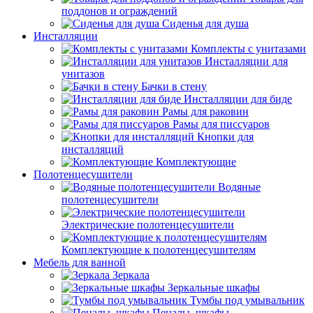
поддонов и ограждений
Сиденья для душа
Инсталляции
Комплекты с унитазами
Инсталляции для
унитазов
Бачки в стену
Инсталляции для биде
Рамы для раковин
Рамы для писсуаров
Кнопки для
инсталляций
Комплектующие
Полотенцесушители
Водяные
полотенцесушители
Электрические полотенцесушители
Комплектующие к полотенцесушителям
Мебель для ванной
Зеркала
Зеркальные шкафы
Тумбы под умывальник
Пеналы, шкафы