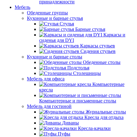
принадлежности
Мебель
Обеденные группы
Кухонные и барные стулья
Стулья
Барные стулья
Каркасы и
сиденья для DYI
Каркасы стульев
Сидения стульев
Кухонные и барные столы
Обеденные столы
Подстолья
Столешницы
Мебель для офиса
Компьютерные
кресла
Компьютерные и письменные столы
Мебель для гостиной
Журнальные столы
Кресла для отдыха
Диваны
Кресла-качалки
Пуфы