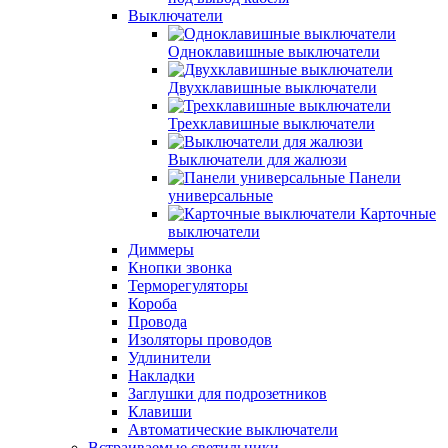
Выключатели
Одноклавишные выключатели
Двухклавишные выключатели
Трехклавишные выключатели
Выключатели для жалюзи
Панели
универсальные
Карточные
выключатели
Диммеры
Кнопки звонка
Терморегуляторы
Короба
Провода
Изоляторы проводов
Удлинители
Накладки
Заглушки для подрозетников
Клавиши
Автоматические выключатели
Встраиваемые светильники