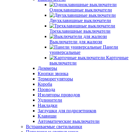
Одноклавишные выключатели
Двухклавишные выключатели
Трехклавишные выключатели
Выключатели для жалюзи
Панели
универсальные
Карточные
выключатели
Диммеры
Кнопки звонка
Терморегуляторы
Короба
Провода
Изоляторы проводов
Удлинители
Накладки
Заглушки для подрозетников
Клавиши
Автоматические выключатели
Встраиваемые светильники
Потолочные светильники