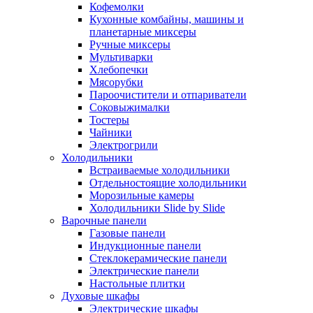
Кофемолки
Кухонные комбайны, машины и
планетарные миксеры
Ручные миксеры
Мультиварки
Хлебопечки
Мясорубки
Пароочистители и отпариватели
Соковыжималки
Тостеры
Чайники
Электрогрили
Холодильники
Встраиваемые холодильники
Отдельностоящие холодильники
Морозильные камеры
Холодильники Slide by Slide
Варочные панели
Газовые панели
Индукционные панели
Стеклокерамические панели
Электрические панели
Настольные плитки
Духовые шкафы
Электрические шкафы