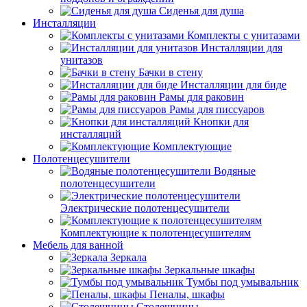
Сиденья для душа
Инсталляции
Комплекты с унитазами
Инсталляции для
унитазов
Бачки в стену
Инсталляции для биде
Рамы для раковин
Рамы для писсуаров
Кнопки для
инсталляций
Комплектующие
Полотенцесушители
Водяные
полотенцесушители
Электрические полотенцесушители
Комплектующие к полотенцесушителям
Мебель для ванной
Зеркала
Зеркальные шкафы
Тумбы под умывальник
Пеналы, шкафы
Столешницы