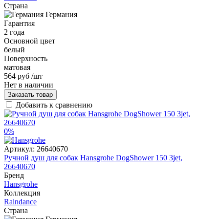
Страна
Германия
Гарантия
2 года
Основной цвет
белый
Поверхность
матовая
564 руб
/шт
Нет в наличии
Заказать товар
Добавить к сравнению
0%
Артикул:
26640670
Ручной душ для собак Hansgrohe DogShower 150 3jet,
26640670
Бренд
Hansgrohe
Коллекция
Raindance
Страна