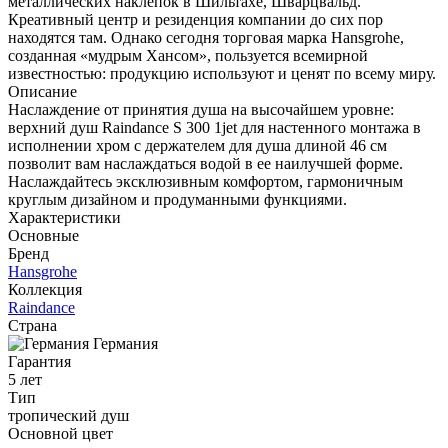
металлических наклепок в Шильтахе, Шварцвальд.
Креативный центр и резиденция компании до сих пор
находятся там. Однако сегодня торговая марка Hansgrohe,
созданная «мудрым Хансом», пользуется всемирной
известностью: продукцию используют и ценят по всему миру.
Описание
Наслаждение от принятия душа на высочайшем уровне:
верхний душ Raindance S 300 1jet для настенного монтажа в
исполнении хром с держателем для душа длиной 46 см
позволит вам наслаждаться водой в ее наилучшей форме.
Наслаждайтесь эксклюзивным комфортом, гармоничным
круглым дизайном и продуманными функциями.
Характеристики
Основные
Бренд
Hansgrohe
Коллекция
Raindance
Страна
Германия
Гарантия
5 лет
Тип
тропический душ
Основной цвет