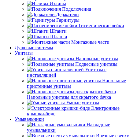
Изливы
Подключения
Держатели
Гарнитуры
Гигиенические лейки
Штанги
Шланги
Монтажные части
Душевые системы
Унитазы
Напольные унитазы
Подвесные унитазы
Унитазы с
инсталляцией
Напольные
пристенные унитазы
Напольные унитазы для скрытого бачка
Умные унитазы
Электронные
крышки-биде
Умывальники
Накладные
умывальники
Врезные сверху