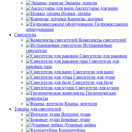
Экраны, панели
Аксессуары для ванн
Ножки, опоры
Карнизы, шторки
Гидромассажное
оборудование
Смесители
Комплекты смесителей
Встраиваемые
смесители
Смесители для раковин
Смесители для
раковин-чаш
Смесители для ванн
Смесители для душа
Смесители для биде
Смесители для кухни
Гигиенические
комплекты
Краны, вентили
Товары для смесителей
Верхние души
Боковые души
Душевые лейки
Кронштейны