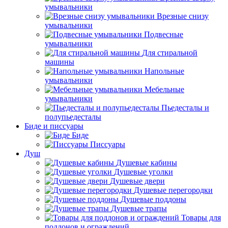
умывальники
Врезные снизу
умывальники
Подвесные
умывальники
Для стиральной
машины
Напольные
умывальники
Мебельные
умывальники
Пьедесталы и
полупьедесталы
Биде и писсуары
Биде
Писсуары
Душ
Душевые кабины
Душевые уголки
Душевые двери
Душевые перегородки
Душевые поддоны
Душевые трапы
Товары для
поддонов и ограждений