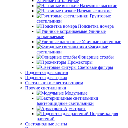
Уличные потолочные
Наземные высокие
Наземные низкие
Грунтовые
светильники
Подсветка номера
Уличные
встраиваемые
Уличные настенные
Фасадные
светильники
Фонарные столбы
Прожекторы
Световые фигуры
Подсветка для картин
Подсветка для зеркал
Светильники с вентилятором
Прочие светильники
Модульные
Бактерицидные светильники
Армстронг
Подсветка для
растений
Светодиодные ленты