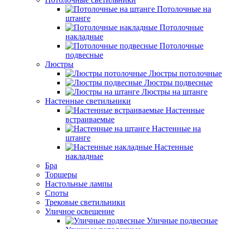
Потолочные на
штанге
Потолочные
накладные
Потолочные
подвесные
Люстры
Люстры потолочные
Люстры подвесные
Люстры на штанге
Настенные светильники
Настенные
встраиваемые
Настенные на
штанге
Настенные
накладные
Бра
Торшеры
Настольные лампы
Споты
Трековые светильники
Уличное освещение
Уличные подвесные