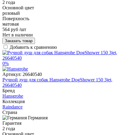
2 года
Основной цвет
розовый
Поверхность
матовая
564 руб
/шт
Нет в наличии
Заказать товар
Добавить к сравнению
0%
Артикул:
26640540
Ручной душ для собак Hansgrohe DogShower 150 3jet,
26640540
Бренд
Hansgrohe
Коллекция
Raindance
Страна
Германия
Гарантия
2 года
Основной цвет