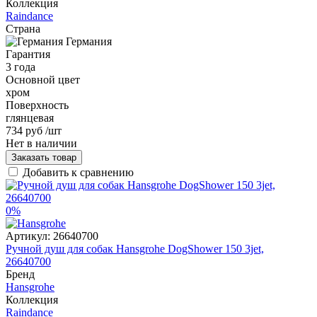
Коллекция
Raindance
Страна
Германия
Гарантия
3 года
Основной цвет
хром
Поверхность
глянцевая
734 руб
/шт
Нет в наличии
Заказать товар
Добавить к сравнению
0%
Артикул:
26640700
Ручной душ для собак Hansgrohe DogShower 150 3jet,
26640700
Бренд
Hansgrohe
Коллекция
Raindance