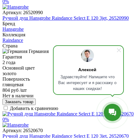
0%
Артикул:
26520990
Ручной душ Hansgrohe Raindance Select E 120 3jet, 26520990
Бренд
Hansgrohe
Коллекция
Raindance
Страна
Германия
Гарантия
2 года
Основной цвет
Алексей
золото
Здравствуйте! Напишите что
Поверхность
Вас интересует и я расскажу о
глянцевая
наших скидках!
804 руб
/шт
Нет в наличии
Заказать товар
Добавить к сравнению
0%
Артикул:
26520670
Ручной душ Hansgrohe Raindance Select E 120 3jet, 26520670