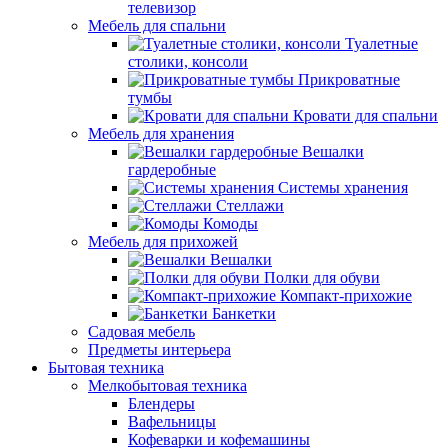
телевизор
Мебель для спальни
Туалетные
столики, консоли
Прикроватные
тумбы
Кровати для спальни
Мебель для хранения
Вешалки
гардеробные
Системы хранения
Стеллажи
Комоды
Мебель для прихожей
Вешалки
Полки для обуви
Компакт-прихожие
Банкетки
Садовая мебель
Предметы интерьера
Бытовая техника
Мелкобытовая техника
Блендеры
Вафельницы
Кофеварки и кофемашины