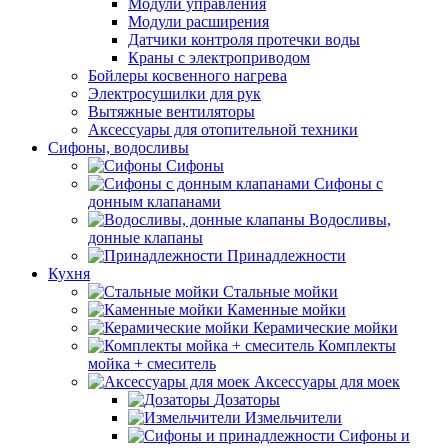
Модули управления
Модули расширения
Датчики контроля протечки воды
Краны с электроприводом
Бойлеры косвенного нагрева
Электросушилки для рук
Вытяжные вентиляторы
Аксессуары для отопительной техники
Сифоны, водосливы
Сифоны
Сифоны с
донным клапанами
Водосливы,
донные клапаны
Принадлежности
Кухня
Стальные мойки
Каменные мойки
Керамические мойки
Комплекты
мойка + смеситель
Аксессуары для моек
Дозаторы
Измельчители
Сифоны и