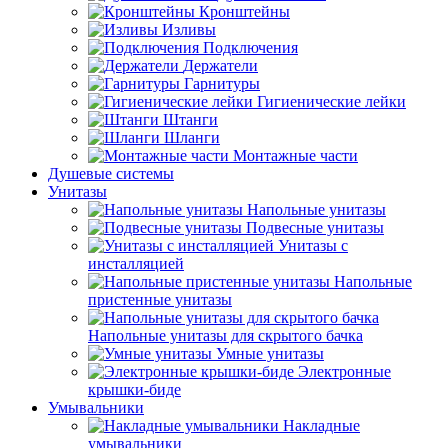
Кронштейны
Изливы
Подключения
Держатели
Гарнитуры
Гигиенические лейки
Штанги
Шланги
Монтажные части
Душевые системы
Унитазы
Напольные унитазы
Подвесные унитазы
Унитазы с
инсталляцией
Напольные
пристенные унитазы
Напольные унитазы для скрытого бачка
Умные унитазы
Электронные
крышки-биде
Умывальники
Накладные
умывальники