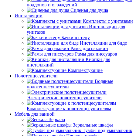
поддонов и ограждений
Сиденья для душа
Инсталляции
Комплекты с унитазами
Инсталляции для
унитазов
Бачки в стену
Инсталляции для биде
Рамы для раковин
Рамы для писсуаров
Кнопки для
инсталляций
Комплектующие
Полотенцесушители
Водяные
полотенцесушители
Электрические полотенцесушители
Комплектующие к полотенцесушителям
Мебель для ванной
Зеркала
Зеркальные шкафы
Тумбы под умывальник
Пеналы, шкафы