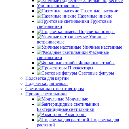
Уличные подвесные
Уличные потолочные
Наземные высокие
Наземные низкие
Грунтовые
светильники
Подсветка номера
Уличные
встраиваемые
Уличные настенные
Фасадные
светильники
Фонарные столбы
Прожекторы
Световые фигуры
Подсветка для картин
Подсветка для зеркал
Светильники с вентилятором
Прочие светильники
Модульные
Бактерицидные светильники
Армстронг
Подсветка для
растений