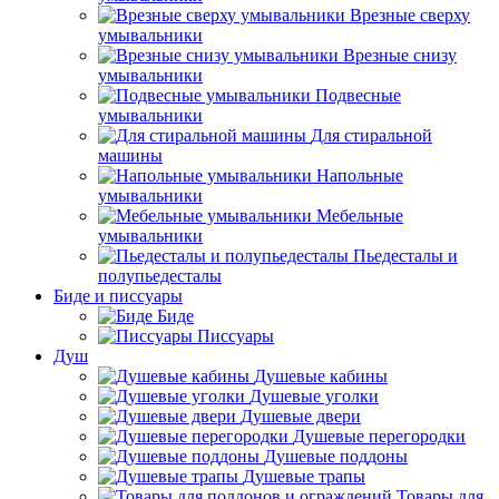
Врезные сверху
умывальники
Врезные снизу
умывальники
Подвесные
умывальники
Для стиральной
машины
Напольные
умывальники
Мебельные
умывальники
Пьедесталы и
полупьедесталы
Биде и писсуары
Биде
Писсуары
Душ
Душевые кабины
Душевые уголки
Душевые двери
Душевые перегородки
Душевые поддоны
Душевые трапы
Товары для