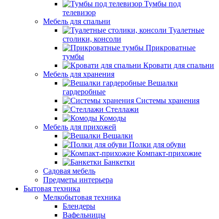
Тумбы под
телевизор
Мебель для спальни
Туалетные
столики, консоли
Прикроватные
тумбы
Кровати для спальни
Мебель для хранения
Вешалки
гардеробные
Системы хранения
Стеллажи
Комоды
Мебель для прихожей
Вешалки
Полки для обуви
Компакт-прихожие
Банкетки
Садовая мебель
Предметы интерьера
Бытовая техника
Мелкобытовая техника
Блендеры
Вафельницы