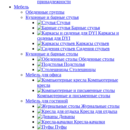
принадлежности
Мебель
Обеденные группы
Кухонные и барные стулья
Стулья
Барные стулья
Каркасы и
сиденья для DYI
Каркасы стульев
Сидения стульев
Кухонные и барные столы
Обеденные столы
Подстолья
Столешницы
Мебель для офиса
Компьютерные
кресла
Компьютерные и письменные столы
Мебель для гостиной
Журнальные столы
Кресла для отдыха
Диваны
Кресла-качалки
Пуфы