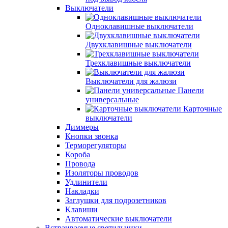
Выключатели
Одноклавишные выключатели
Двухклавишные выключатели
Трехклавишные выключатели
Выключатели для жалюзи
Панели
универсальные
Карточные
выключатели
Диммеры
Кнопки звонка
Терморегуляторы
Короба
Провода
Изоляторы проводов
Удлинители
Накладки
Заглушки для подрозетников
Клавиши
Автоматические выключатели
Встраиваемые светильники