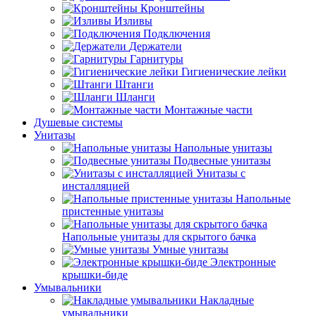
Кронштейны
Изливы
Подключения
Держатели
Гарнитуры
Гигиенические лейки
Штанги
Шланги
Монтажные части
Душевые системы
Унитазы
Напольные унитазы
Подвесные унитазы
Унитазы с
инсталляцией
Напольные
пристенные унитазы
Напольные унитазы для скрытого бачка
Умные унитазы
Электронные
крышки-биде
Умывальники
Накладные
умывальники