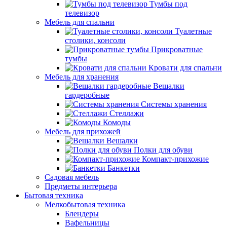
Тумбы под
телевизор
Мебель для спальни
Туалетные
столики, консоли
Прикроватные
тумбы
Кровати для спальни
Мебель для хранения
Вешалки
гардеробные
Системы хранения
Стеллажи
Комоды
Мебель для прихожей
Вешалки
Полки для обуви
Компакт-прихожие
Банкетки
Садовая мебель
Предметы интерьера
Бытовая техника
Мелкобытовая техника
Блендеры
Вафельницы