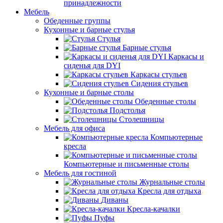
принадлежности
Мебель
Обеденные группы
Кухонные и барные стулья
Стулья
Барные стулья
Каркасы и
сиденья для DYI
Каркасы стульев
Сидения стульев
Кухонные и барные столы
Обеденные столы
Подстолья
Столешницы
Мебель для офиса
Компьютерные
кресла
Компьютерные и письменные столы
Мебель для гостиной
Журнальные столы
Кресла для отдыха
Диваны
Кресла-качалки
Пуфы