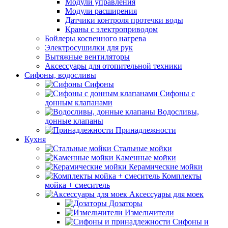
Модули управления
Модули расширения
Датчики контроля протечки воды
Краны с электроприводом
Бойлеры косвенного нагрева
Электросушилки для рук
Вытяжные вентиляторы
Аксессуары для отопительной техники
Сифоны, водосливы
Сифоны
Сифоны с
донным клапанами
Водосливы,
донные клапаны
Принадлежности
Кухня
Стальные мойки
Каменные мойки
Керамические мойки
Комплекты
мойка + смеситель
Аксессуары для моек
Дозаторы
Измельчители
Сифоны и