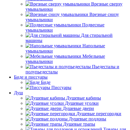
Врезные сверху
умывальники
Врезные снизу
умывальники
Подвесные
умывальники
Для стиральной
машины
Напольные
умывальники
Мебельные
умывальники
Пьедесталы и
полупьедесталы
Биде и писсуары
Биде
Писсуары
Душ
Душевые кабины
Душевые уголки
Душевые двери
Душевые перегородки
Душевые поддоны
Душевые трапы
Товары для