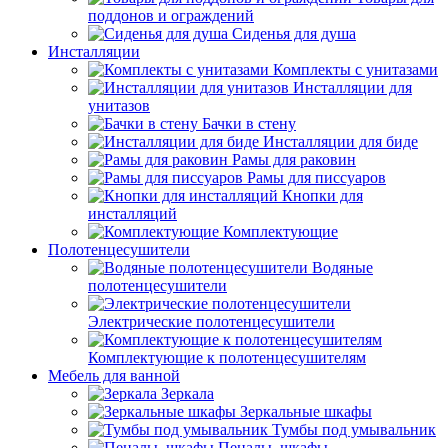
поддонов и ограждений
Сиденья для душа
Инсталляции
Комплекты с унитазами
Инсталляции для
унитазов
Бачки в стену
Инсталляции для биде
Рамы для раковин
Рамы для писсуаров
Кнопки для
инсталляций
Комплектующие
Полотенцесушители
Водяные
полотенцесушители
Электрические полотенцесушители
Комплектующие к полотенцесушителям
Мебель для ванной
Зеркала
Зеркальные шкафы
Тумбы под умывальник
Пеналы, шкафы