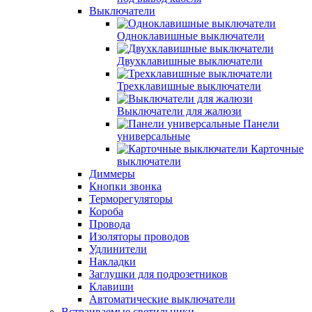
Выключатели
Одноклавишные выключатели
Двухклавишные выключатели
Трехклавишные выключатели
Выключатели для жалюзи
Панели
универсальные
Карточные
выключатели
Диммеры
Кнопки звонка
Терморегуляторы
Короба
Провода
Изоляторы проводов
Удлинители
Накладки
Заглушки для подрозетников
Клавиши
Автоматические выключатели
Встраиваемые светильники