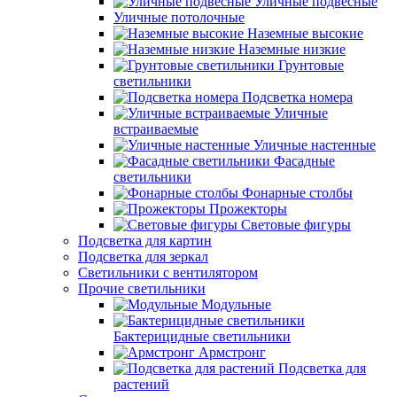
Уличные подвесные
Уличные потолочные
Наземные высокие
Наземные низкие
Грунтовые
светильники
Подсветка номера
Уличные
встраиваемые
Уличные настенные
Фасадные
светильники
Фонарные столбы
Прожекторы
Световые фигуры
Подсветка для картин
Подсветка для зеркал
Светильники с вентилятором
Прочие светильники
Модульные
Бактерицидные светильники
Армстронг
Подсветка для
растений