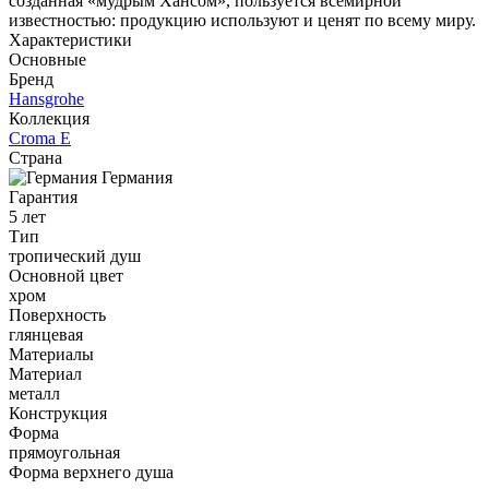
созданная «мудрым Хансом», пользуется всемирной
известностью: продукцию используют и ценят по всему миру.
Характеристики
Основные
Бренд
Hansgrohe
Коллекция
Croma E
Страна
Германия
Гарантия
5 лет
Тип
тропический душ
Основной цвет
хром
Поверхность
глянцевая
Материалы
Материал
металл
Конструкция
Форма
прямоугольная
Форма верхнего душа