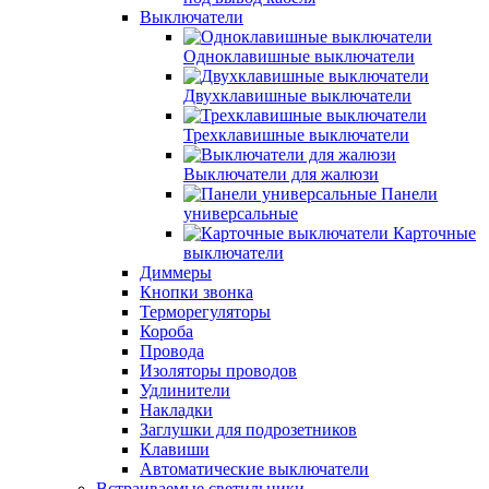
Выключатели
Одноклавишные выключатели
Двухклавишные выключатели
Трехклавишные выключатели
Выключатели для жалюзи
Панели
универсальные
Карточные
выключатели
Диммеры
Кнопки звонка
Терморегуляторы
Короба
Провода
Изоляторы проводов
Удлинители
Накладки
Заглушки для подрозетников
Клавиши
Автоматические выключатели
Встраиваемые светильники