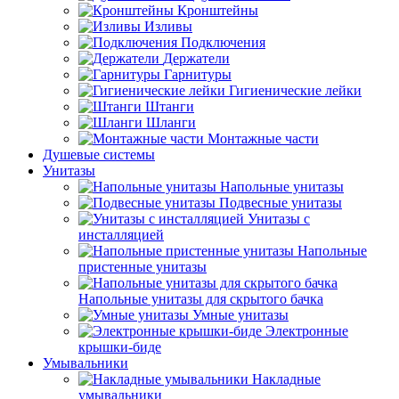
Кронштейны
Изливы
Подключения
Держатели
Гарнитуры
Гигиенические лейки
Штанги
Шланги
Монтажные части
Душевые системы
Унитазы
Напольные унитазы
Подвесные унитазы
Унитазы с
инсталляцией
Напольные
пристенные унитазы
Напольные унитазы для скрытого бачка
Умные унитазы
Электронные
крышки-биде
Умывальники
Накладные
умывальники