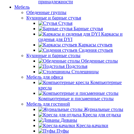
принадлежности
Мебель
Обеденные группы
Кухонные и барные стулья
Стулья
Барные стулья
Каркасы и
сиденья для DYI
Каркасы стульев
Сидения стульев
Кухонные и барные столы
Обеденные столы
Подстолья
Столешницы
Мебель для офиса
Компьютерные
кресла
Компьютерные и письменные столы
Мебель для гостиной
Журнальные столы
Кресла для отдыха
Диваны
Кресла-качалки
Пуфы