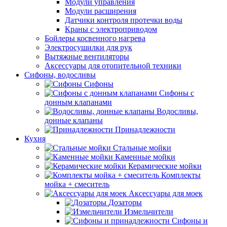
Модули управления
Модули расширения
Датчики контроля протечки воды
Краны с электроприводом
Бойлеры косвенного нагрева
Электросушилки для рук
Вытяжные вентиляторы
Аксессуары для отопительной техники
Сифоны, водосливы
Сифоны
Сифоны с
донным клапанами
Водосливы,
донные клапаны
Принадлежности
Кухня
Стальные мойки
Каменные мойки
Керамические мойки
Комплекты
мойка + смеситель
Аксессуары для моек
Дозаторы
Измельчители
Сифоны и