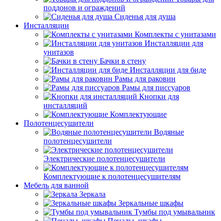
поддонов и ограждений
Сиденья для душа
Инсталляции
Комплекты с унитазами
Инсталляции для
унитазов
Бачки в стену
Инсталляции для биде
Рамы для раковин
Рамы для писсуаров
Кнопки для
инсталляций
Комплектующие
Полотенцесушители
Водяные
полотенцесушители
Электрические полотенцесушители
Комплектующие к полотенцесушителям
Мебель для ванной
Зеркала
Зеркальные шкафы
Тумбы под умывальник
Пеналы, шкафы