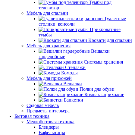
Тумбы под
телевизор
Мебель для спальни
Туалетные
столики, консоли
Прикроватные
тумбы
Кровати для спальни
Мебель для хранения
Вешалки
гардеробные
Системы хранения
Стеллажи
Комоды
Мебель для прихожей
Вешалки
Полки для обуви
Компакт-прихожие
Банкетки
Садовая мебель
Предметы интерьера
Бытовая техника
Мелкобытовая техника
Блендеры
Вафельницы