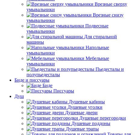
Врезные сверху
умывальники
Врезные снизу
умывальники
Подвесные
умывальники
Для стиральной
машины
Напольные
умывальники
Мебельные
умывальники
Пьедесталы и
полупьедесталы
Биде и писсуары
Биде
Писсуары
Душ
Душевые кабины
Душевые уголки
Душевые двери
Душевые перегородки
Душевые поддоны
Душевые трапы
Товары для