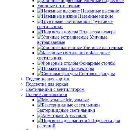
Уличные подвесные
Уличные потолочные
Наземные высокие
Наземные низкие
Грунтовые
светильники
Подсветка номера
Уличные
встраиваемые
Уличные настенные
Фасадные
светильники
Фонарные столбы
Прожекторы
Световые фигуры
Подсветка для картин
Подсветка для зеркал
Светильники с вентилятором
Прочие светильники
Модульные
Бактерицидные светильники
Армстронг
Подсветка для
растений