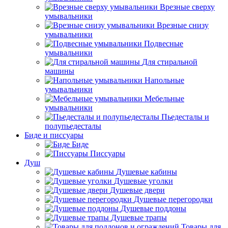
Врезные сверху
умывальники
Врезные снизу
умывальники
Подвесные
умывальники
Для стиральной
машины
Напольные
умывальники
Мебельные
умывальники
Пьедесталы и
полупьедесталы
Биде и писсуары
Биде
Писсуары
Душ
Душевые кабины
Душевые уголки
Душевые двери
Душевые перегородки
Душевые поддоны
Душевые трапы
Товары для