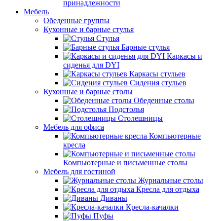
принадлежности
Мебель
Обеденные группы
Кухонные и барные стулья
Стулья
Барные стулья
Каркасы и
сиденья для DYI
Каркасы стульев
Сидения стульев
Кухонные и барные столы
Обеденные столы
Подстолья
Столешницы
Мебель для офиса
Компьютерные
кресла
Компьютерные и письменные столы
Мебель для гостиной
Журнальные столы
Кресла для отдыха
Диваны
Кресла-качалки
Пуфы