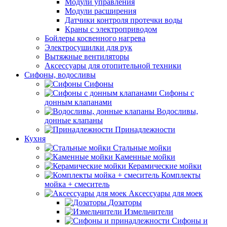
Модули управления
Модули расширения
Датчики контроля протечки воды
Краны с электроприводом
Бойлеры косвенного нагрева
Электросушилки для рук
Вытяжные вентиляторы
Аксессуары для отопительной техники
Сифоны, водосливы
Сифоны
Сифоны с
донным клапанами
Водосливы,
донные клапаны
Принадлежности
Кухня
Стальные мойки
Каменные мойки
Керамические мойки
Комплекты
мойка + смеситель
Аксессуары для моек
Дозаторы
Измельчители
Сифоны и