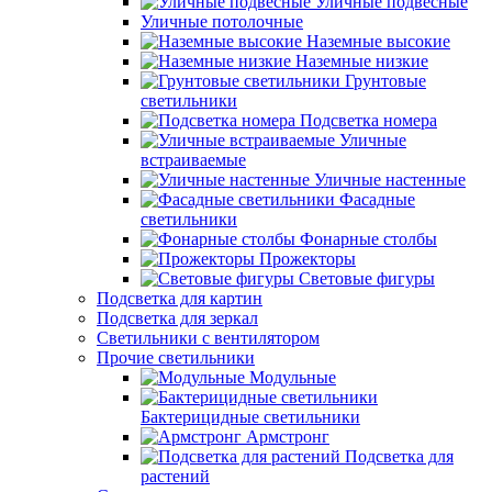
Уличные подвесные
Уличные потолочные
Наземные высокие
Наземные низкие
Грунтовые
светильники
Подсветка номера
Уличные
встраиваемые
Уличные настенные
Фасадные
светильники
Фонарные столбы
Прожекторы
Световые фигуры
Подсветка для картин
Подсветка для зеркал
Светильники с вентилятором
Прочие светильники
Модульные
Бактерицидные светильники
Армстронг
Подсветка для
растений