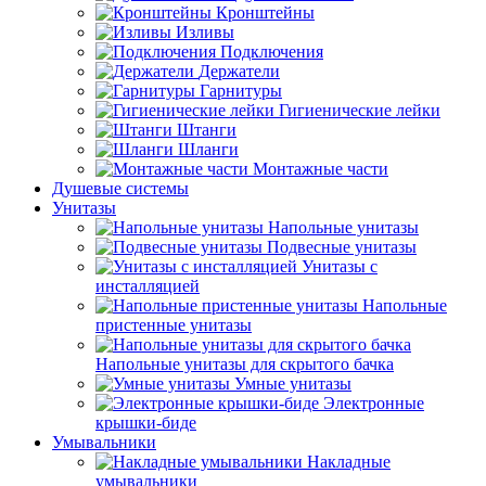
Кронштейны
Изливы
Подключения
Держатели
Гарнитуры
Гигиенические лейки
Штанги
Шланги
Монтажные части
Душевые системы
Унитазы
Напольные унитазы
Подвесные унитазы
Унитазы с
инсталляцией
Напольные
пристенные унитазы
Напольные унитазы для скрытого бачка
Умные унитазы
Электронные
крышки-биде
Умывальники
Накладные
умывальники