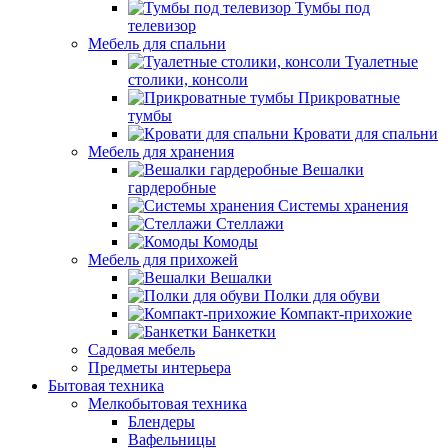
Тумбы под
телевизор
Мебель для спальни
Туалетные
столики, консоли
Прикроватные
тумбы
Кровати для спальни
Мебель для хранения
Вешалки
гардеробные
Системы хранения
Стеллажи
Комоды
Мебель для прихожей
Вешалки
Полки для обуви
Компакт-прихожие
Банкетки
Садовая мебель
Предметы интерьера
Бытовая техника
Мелкобытовая техника
Блендеры
Вафельницы