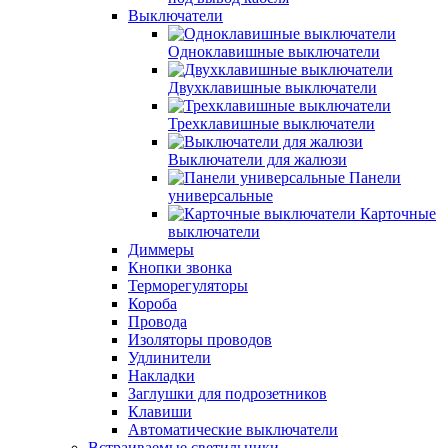
Выключатели
Одноклавишные выключатели
Двухклавишные выключатели
Трехклавишные выключатели
Выключатели для жалюзи
Панели
универсальные
Карточные
выключатели
Диммеры
Кнопки звонка
Терморегуляторы
Короба
Провода
Изоляторы проводов
Удлинители
Накладки
Заглушки для подрозетников
Клавиши
Автоматические выключатели
Встраиваемые светильники