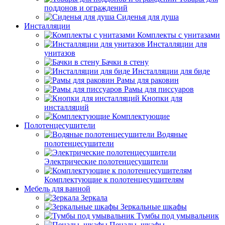
поддонов и ограждений
Сиденья для душа
Инсталляции
Комплекты с унитазами
Инсталляции для
унитазов
Бачки в стену
Инсталляции для биде
Рамы для раковин
Рамы для писсуаров
Кнопки для
инсталляций
Комплектующие
Полотенцесушители
Водяные
полотенцесушители
Электрические полотенцесушители
Комплектующие к полотенцесушителям
Мебель для ванной
Зеркала
Зеркальные шкафы
Тумбы под умывальник
Пеналы, шкафы