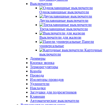
Выключатели
Одноклавишные выключатели
Двухклавишные выключатели
Трехклавишные выключатели
Выключатели для жалюзи
Панели
универсальные
Карточные
выключатели
Диммеры
Кнопки звонка
Терморегуляторы
Короба
Провода
Изоляторы проводов
Удлинители
Накладки
Заглушки для подрозетников
Клавиши
Автоматические выключатели
Встраиваемые светильники