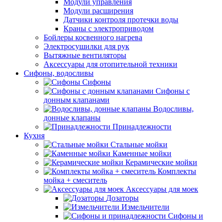
Модули управления
Модули расширения
Датчики контроля протечки воды
Краны с электроприводом
Бойлеры косвенного нагрева
Электросушилки для рук
Вытяжные вентиляторы
Аксессуары для отопительной техники
Сифоны, водосливы
Сифоны
Сифоны с
донным клапанами
Водосливы,
донные клапаны
Принадлежности
Кухня
Стальные мойки
Каменные мойки
Керамические мойки
Комплекты
мойка + смеситель
Аксессуары для моек
Дозаторы
Измельчители
Сифоны и