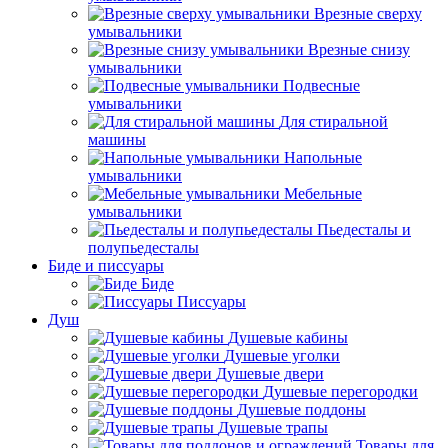
Врезные сверху
умывальники
Врезные снизу
умывальники
Подвесные
умывальники
Для стиральной
машины
Напольные
умывальники
Мебельные
умывальники
Пьедесталы и
полупьедесталы
Биде и писсуары
Биде
Писсуары
Душ
Душевые кабины
Душевые уголки
Душевые двери
Душевые перегородки
Душевые поддоны
Душевые трапы
Товары для