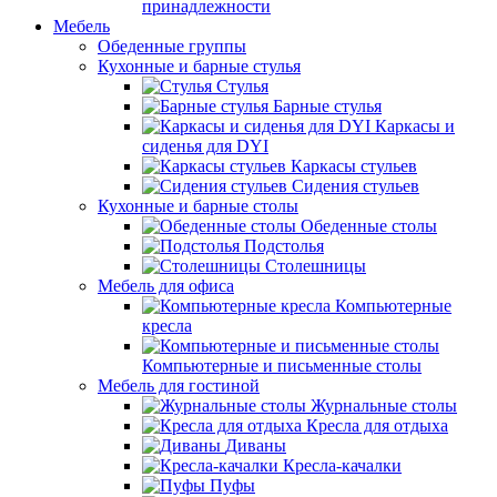
принадлежности
Мебель
Обеденные группы
Кухонные и барные стулья
Стулья
Барные стулья
Каркасы и
сиденья для DYI
Каркасы стульев
Сидения стульев
Кухонные и барные столы
Обеденные столы
Подстолья
Столешницы
Мебель для офиса
Компьютерные
кресла
Компьютерные и письменные столы
Мебель для гостиной
Журнальные столы
Кресла для отдыха
Диваны
Кресла-качалки
Пуфы