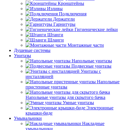
Кронштейны
Изливы
Подключения
Держатели
Гарнитуры
Гигиенические лейки
Штанги
Шланги
Монтажные части
Душевые системы
Унитазы
Напольные унитазы
Подвесные унитазы
Унитазы с
инсталляцией
Напольные
пристенные унитазы
Напольные унитазы для скрытого бачка
Умные унитазы
Электронные
крышки-биде
Умывальники
Накладные
умывальники