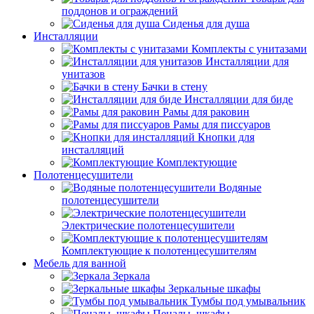
поддонов и ограждений
Сиденья для душа
Инсталляции
Комплекты с унитазами
Инсталляции для
унитазов
Бачки в стену
Инсталляции для биде
Рамы для раковин
Рамы для писсуаров
Кнопки для
инсталляций
Комплектующие
Полотенцесушители
Водяные
полотенцесушители
Электрические полотенцесушители
Комплектующие к полотенцесушителям
Мебель для ванной
Зеркала
Зеркальные шкафы
Тумбы под умывальник
Пеналы, шкафы