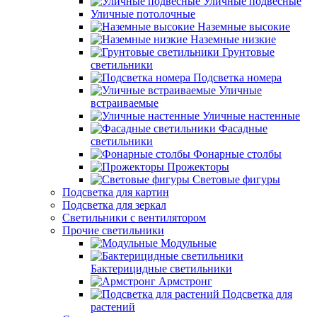
Уличные подвесные
Уличные потолочные
Наземные высокие
Наземные низкие
Грунтовые
светильники
Подсветка номера
Уличные
встраиваемые
Уличные настенные
Фасадные
светильники
Фонарные столбы
Прожекторы
Световые фигуры
Подсветка для картин
Подсветка для зеркал
Светильники с вентилятором
Прочие светильники
Модульные
Бактерицидные светильники
Армстронг
Подсветка для
растений