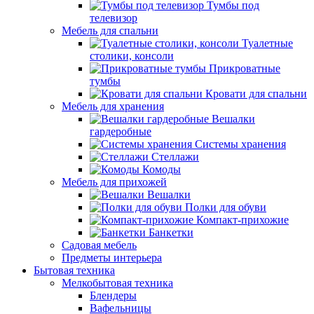
Тумбы под
телевизор
Мебель для спальни
Туалетные
столики, консоли
Прикроватные
тумбы
Кровати для спальни
Мебель для хранения
Вешалки
гардеробные
Системы хранения
Стеллажи
Комоды
Мебель для прихожей
Вешалки
Полки для обуви
Компакт-прихожие
Банкетки
Садовая мебель
Предметы интерьера
Бытовая техника
Мелкобытовая техника
Блендеры
Вафельницы