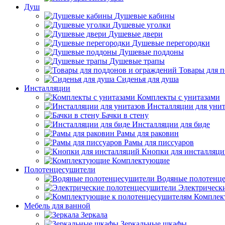
Душ
Душевые кабины
Душевые уголки
Душевые двери
Душевые перегородки
Душевые поддоны
Душевые трапы
Товары для 
Сиденья для душа
Инсталляции
Комплекты с унитазами
Инсталляции для унит
Бачки в стену
Инсталляции для биде
Рамы для раковин
Рамы для писсуаров
Кнопки для инсталляц
Комплектующие
Полотенцесушители
Водяные полотенц
Электрическ
Комплек
Мебель для ванной
Зеркала
Зеркальные шкафы