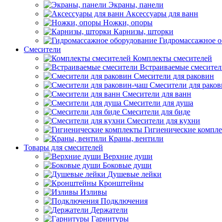
Экраны, панели
Аксессуары для ванн
Ножки, опоры
Карнизы, шторки
Гидромассажное о
Смесители
Комплекты смесителей
Встраиваемые смесите
Смесители для раковин
Смесители для рако
Смесители для ванн
Смесители для душа
Смесители для биде
Смесители для кухни
Гигиенические компл
Краны, вентили
Товары для смесителей
Верхние души
Боковые души
Душевые лейки
Кронштейны
Изливы
Подключения
Держатели
Гарнитуры