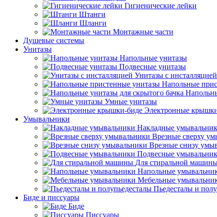
Гигиенические лейки
Штанги
Шланги
Монтажные части
Душевые системы
Унитазы
Напольные унитазы
Подвесные унитазы
Унитазы с инсталляцией
Напольные прис
Напольны
Умные унитазы
Электронные крышки
Умывальники
Накладные умывальни
Врезные сверху у
Врезные снизу умы
Подвесные умывальни
Для стиральной машин
Напольные умывальни
Мебельные умывальни
Пьедесталы и пол
Биде и писсуары
Биде
Писсуары