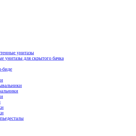
тенные унитазы
е унитазы для скрытого бачка
-биде
ки
мывальники
вальники
ки
ы
ки
ки
упьедесталы