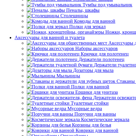
Тумбы под умывальник
Пеналы, шкафы
Столешницы
Комоды для ванной
Полки для зеркал
Ножки, кронш
Аксессуары для ванной и туалета
Аксессуары 
Наборы аксессуаров
Крючки для полотенец
Держатели полотенец
Держатели туалетн
Дозаторы для мыла
Мыльницы
Стаканы 
Полки для ванной
Ершики для унитаза
Держатели освежите
Туалетные стойки
Мусорные ведра
Поручни для ванны
Косметические зеркала
Корзины для белья
Коврики для ванной
Органайзеры