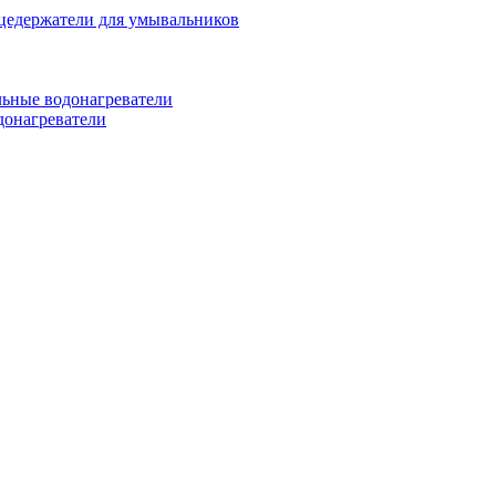
цедержатели для умывальников
ьные водонагреватели
донагреватели