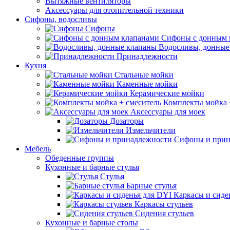
Вытяжные вентиляторы
Аксессуары для отопительной техники
Сифоны, водосливы
Сифоны
Сифоны с донным 
Водосливы, донные
Принадлежности
Кухня
Стальные мойки
Каменные мойки
Керамические мойки
Комплекты мойка 
Аксессуары для моек
Дозаторы
Измельчители
Сифоны и прин
Мебель
Обеденные группы
Кухонные и барные стулья
Стулья
Барные стулья
Каркасы и сиде
Каркасы стульев
Сидения стульев
Кухонные и барные столы