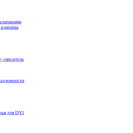
клапанами
 клапаны
+ смеситель
адлежности
нья для DYI