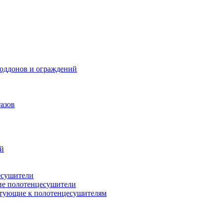
поддонов и ограждений
азов
ий
есушители
ие полотенцесушители
тующие к полотенцесушителям