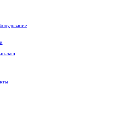
борудование
ли
вин-чаш
екты