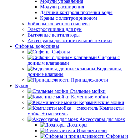
Модули управления
Модули расширения
Датчики контроля протечки воды
Краны с электроприводом
Бойлеры косвенного нагрева
Электросушилки для рук
Вытяжные вентиляторы
Аксессуары для отопительной техники
Сифоны, водосливы
Сифоны
Сифоны с
донным клапанами
Водосливы,
донные клапаны
Принадлежности
Кухня
Стальные мойки
Каменные мойки
Керамические мойки
Комплекты
мойка + смеситель
Аксессуары для моек
Дозаторы
Измельчители
Сифоны и