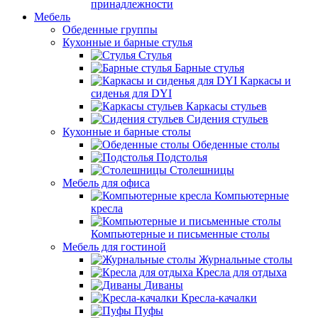
принадлежности
Мебель
Обеденные группы
Кухонные и барные стулья
Стулья
Барные стулья
Каркасы и
сиденья для DYI
Каркасы стульев
Сидения стульев
Кухонные и барные столы
Обеденные столы
Подстолья
Столешницы
Мебель для офиса
Компьютерные
кресла
Компьютерные и письменные столы
Мебель для гостиной
Журнальные столы
Кресла для отдыха
Диваны
Кресла-качалки
Пуфы