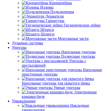
Кронштейны
Изливы
Подключения
Держатели
Гарнитуры
Гигиенические лейки
Штанги
Шланги
Монтажные части
Душевые системы
Унитазы
Напольные унитазы
Подвесные унитазы
Унитазы с
инсталляцией
Напольные
пристенные унитазы
Напольные унитазы для скрытого бачка
Умные унитазы
Электронные
крышки-биде
Умывальники
Накладные
умывальники