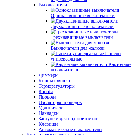
Выключатели
Одноклавишные выключатели
Двухклавишные выключатели
Трехклавишные выключатели
Выключатели для жалюзи
Панели
универсальные
Карточные
выключатели
Диммеры
Кнопки звонка
Терморегуляторы
Короба
Провода
Изоляторы проводов
Удлинители
Накладки
Заглушки для подрозетников
Клавиши
Автоматические выключатели
Встраиваемые светильники