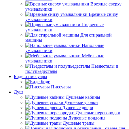
Врезные сверху
умывальники
Врезные снизу
умывальники
Подвесные
умывальники
Для стиральной
машины
Напольные
умывальники
Мебельные
умывальники
Пьедесталы и
полупьедесталы
Биде и писсуары
Биде
Писсуары
Душ
Душевые кабины
Душевые уголки
Душевые двери
Душевые перегородки
Душевые поддоны
Душевые трапы
Товары для