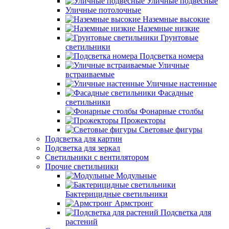
Уличные подвесные
Уличные потолочные
Наземные высокие
Наземные низкие
Грунтовые
светильники
Подсветка номера
Уличные
встраиваемые
Уличные настенные
Фасадные
светильники
Фонарные столбы
Прожекторы
Световые фигуры
Подсветка для картин
Подсветка для зеркал
Светильники с вентилятором
Прочие светильники
Модульные
Бактерицидные светильники
Армстронг
Подсветка для
растений