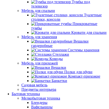
Тумбы под
телевизор
Мебель для спальни
Туалетные
столики, консоли
Прикроватные
тумбы
Кровати для спальни
Мебель для хранения
Вешалки
гардеробные
Системы хранения
Стеллажи
Комоды
Мебель для прихожей
Вешалки
Полки для обуви
Компакт-прихожие
Банкетки
Садовая мебель
Предметы интерьера
Бытовая техника
Мелкобытовая техника
Блендеры
Вафельницы