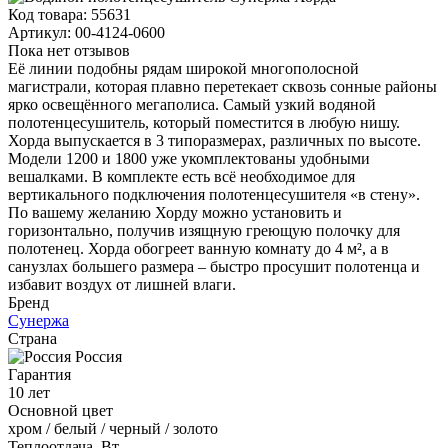
Код товара:
55631
Артикул:
00-4124-0600
Пока нет отзывов
Её линии подобны рядам широкой многополосной
магистрали, которая плавно перетекает сквозь сонные районы
ярко освещённого мегаполиса. Самый узкий водяной
полотенцесушитель, который поместится в любую нишу.
Хорда выпускается в 3 типоразмерах, различных по высоте.
Модели 1200 и 1800 уже укомплектованы удобными
вешалками. В комплекте есть всё необходимое для
вертикального подключения полотенцесушителя «в стену».
По вашему желанию Хорду можно установить и
горизонтально, получив изящную греющую полочку для
полотенец. Хорда обогреет ванную комнату до 4 м², а в
санузлах большего размера – быстро просушит полотенца и
избавит воздух от лишней влаги.
Бренд
Сунержа
Страна
Россия
Гарантия
10 лет
Основной цвет
хром / белый / черный / золото
Теплоотдача, Вт