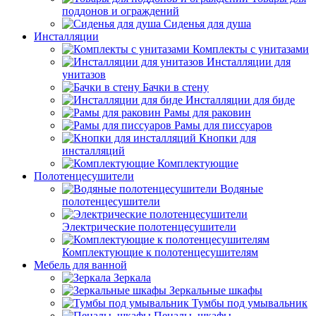
поддонов и ограждений
Сиденья для душа
Инсталляции
Комплекты с унитазами
Инсталляции для
унитазов
Бачки в стену
Инсталляции для биде
Рамы для раковин
Рамы для писсуаров
Кнопки для
инсталляций
Комплектующие
Полотенцесушители
Водяные
полотенцесушители
Электрические полотенцесушители
Комплектующие к полотенцесушителям
Мебель для ванной
Зеркала
Зеркальные шкафы
Тумбы под умывальник
Пеналы, шкафы