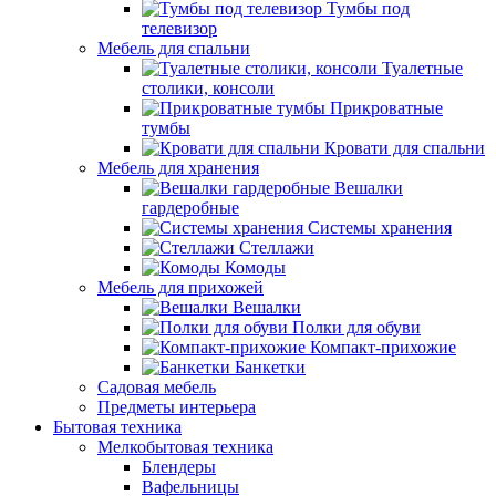
Тумбы под
телевизор
Мебель для спальни
Туалетные
столики, консоли
Прикроватные
тумбы
Кровати для спальни
Мебель для хранения
Вешалки
гардеробные
Системы хранения
Стеллажи
Комоды
Мебель для прихожей
Вешалки
Полки для обуви
Компакт-прихожие
Банкетки
Садовая мебель
Предметы интерьера
Бытовая техника
Мелкобытовая техника
Блендеры
Вафельницы