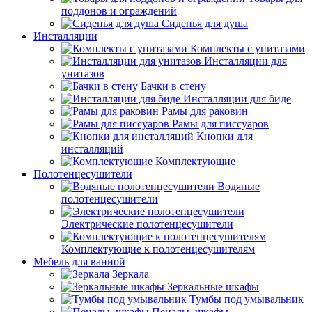
поддонов и ограждений
Сиденья для душа
Инсталляции
Комплекты с унитазами
Инсталляции для
унитазов
Бачки в стену
Инсталляции для биде
Рамы для раковин
Рамы для писсуаров
Кнопки для
инсталляций
Комплектующие
Полотенцесушители
Водяные
полотенцесушители
Электрические полотенцесушители
Комплектующие к полотенцесушителям
Мебель для ванной
Зеркала
Зеркальные шкафы
Тумбы под умывальник
Пеналы, шкафы