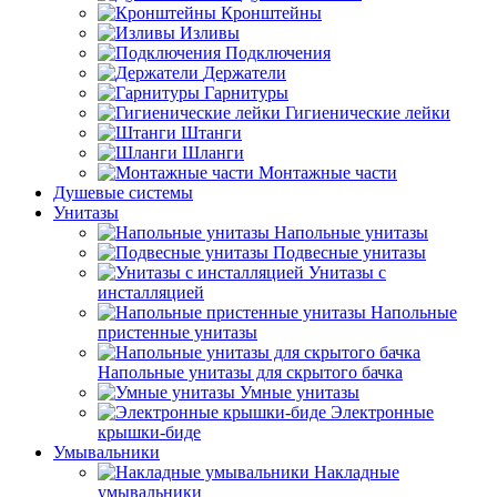
Кронштейны
Изливы
Подключения
Держатели
Гарнитуры
Гигиенические лейки
Штанги
Шланги
Монтажные части
Душевые системы
Унитазы
Напольные унитазы
Подвесные унитазы
Унитазы с
инсталляцией
Напольные
пристенные унитазы
Напольные унитазы для скрытого бачка
Умные унитазы
Электронные
крышки-биде
Умывальники
Накладные
умывальники