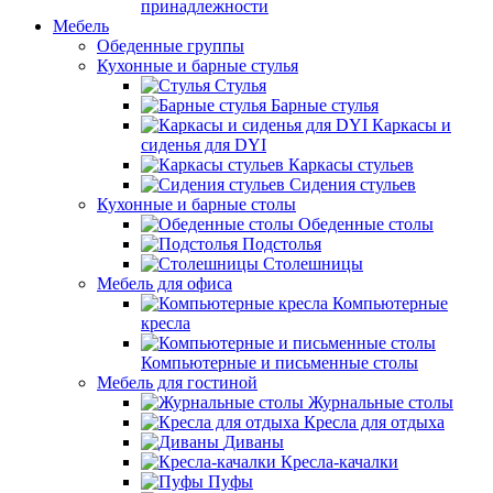
принадлежности
Мебель
Обеденные группы
Кухонные и барные стулья
Стулья
Барные стулья
Каркасы и
сиденья для DYI
Каркасы стульев
Сидения стульев
Кухонные и барные столы
Обеденные столы
Подстолья
Столешницы
Мебель для офиса
Компьютерные
кресла
Компьютерные и письменные столы
Мебель для гостиной
Журнальные столы
Кресла для отдыха
Диваны
Кресла-качалки
Пуфы