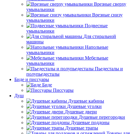
Врезные сверху
умывальники
Врезные снизу
умывальники
Подвесные
умывальники
Для стиральной
машины
Напольные
умывальники
Мебельные
умывальники
Пьедесталы и
полупьедесталы
Биде и писсуары
Биде
Писсуары
Душ
Душевые кабины
Душевые уголки
Душевые двери
Душевые перегородки
Душевые поддоны
Душевые трапы
Товары для