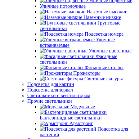
Уличные подвесные
Уличные потолочные
Наземные высокие
Наземные низкие
Грунтовые
светильники
Подсветка номера
Уличные
встраиваемые
Уличные настенные
Фасадные
светильники
Фонарные столбы
Прожекторы
Световые фигуры
Подсветка для картин
Подсветка для зеркал
Светильники с вентилятором
Прочие светильники
Модульные
Бактерицидные светильники
Армстронг
Подсветка для
растений