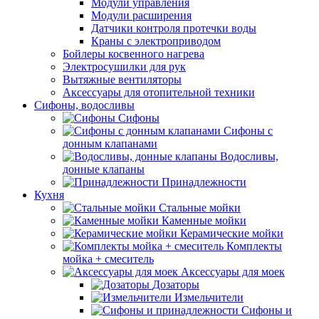
Модули управления
Модули расширения
Датчики контроля протечки воды
Краны с электроприводом
Бойлеры косвенного нагрева
Электросушилки для рук
Вытяжные вентиляторы
Аксессуары для отопительной техники
Сифоны, водосливы
Сифоны
Сифоны с
донным клапанами
Водосливы,
донные клапаны
Принадлежности
Кухня
Стальные мойки
Каменные мойки
Керамические мойки
Комплекты
мойка + смеситель
Аксессуары для моек
Дозаторы
Измельчители
Сифоны и