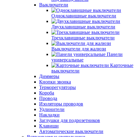
Выключатели
Одноклавишные выключатели
Двухклавишные выключатели
Трехклавишные выключатели
Выключатели для жалюзи
Панели
универсальные
Карточные
выключатели
Диммеры
Кнопки звонка
Терморегуляторы
Короба
Провода
Изоляторы проводов
Удлинители
Накладки
Заглушки для подрозетников
Клавиши
Автоматические выключатели
Встраиваемые светильники