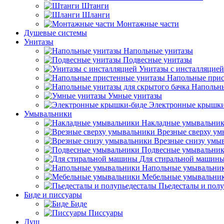
Штанги
Шланги
Монтажные части
Душевые системы
Унитазы
Напольные унитазы
Подвесные унитазы
Унитазы с инсталляцией
Напольные прис
Напольны
Умные унитазы
Электронные крышки
Умывальники
Накладные умывальни
Врезные сверху у
Врезные снизу умы
Подвесные умывальни
Для стиральной машин
Напольные умывальни
Мебельные умывальни
Пьедесталы и пол
Биде и писсуары
Биде
Писсуары
Душ