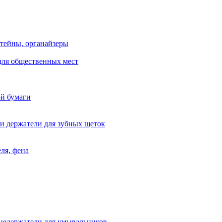
тейны, органайзеры
для общественных мест
ой бумаги
и держатели для зубных щеток
ля, фена
цедержатели для умывальников