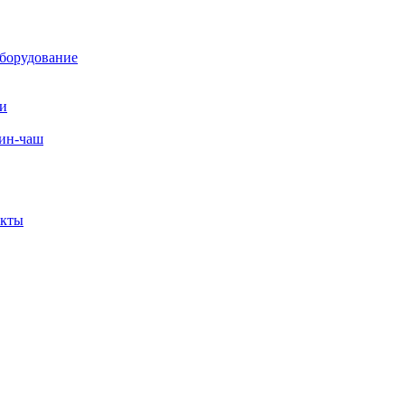
борудование
ли
вин-чаш
екты