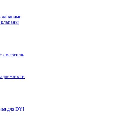
клапанами
 клапаны
+ смеситель
адлежности
нья для DYI