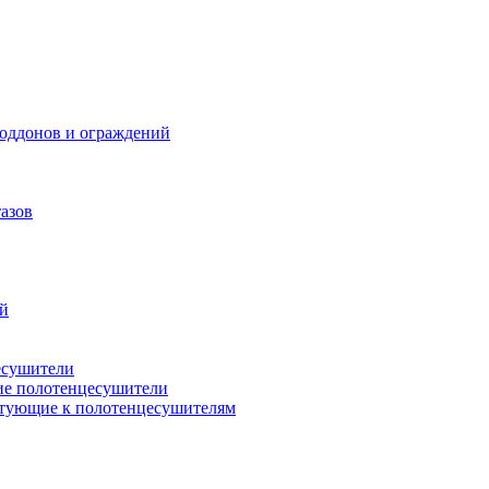
поддонов и ограждений
азов
ий
есушители
ие полотенцесушители
тующие к полотенцесушителям