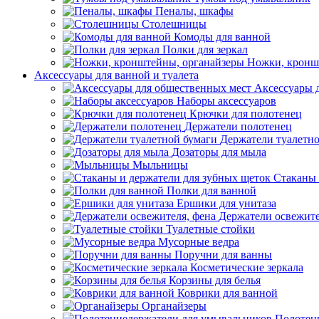
Пеналы, шкафы
Столешницы
Комоды для ванной
Полки для зеркал
Ножки, кронш
Аксессуары для ванной и туалета
Аксессуары 
Наборы аксессуаров
Крючки для полотенец
Держатели полотенец
Держатели туалетн
Дозаторы для мыла
Мыльницы
Стаканы 
Полки для ванной
Ершики для унитаза
Держатели освежите
Туалетные стойки
Мусорные ведра
Поручни для ванны
Косметические зеркала
Корзины для белья
Коврики для ванной
Органайзеры
Полотен