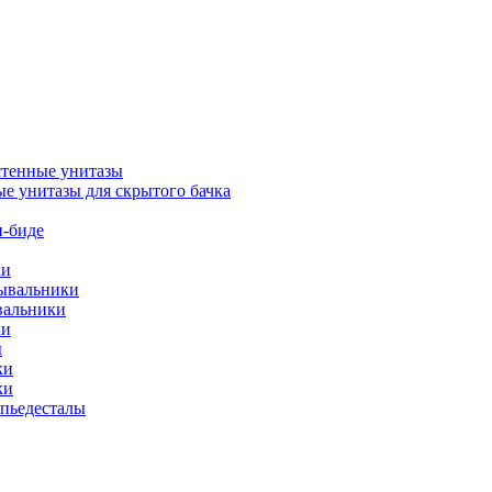
тенные унитазы
е унитазы для скрытого бачка
-биде
ки
мывальники
вальники
ки
ы
ки
ки
упьедесталы