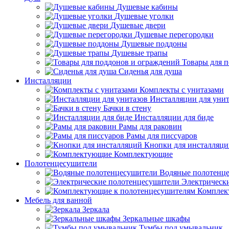
Душевые кабины
Душевые уголки
Душевые двери
Душевые перегородки
Душевые поддоны
Душевые трапы
Товары для 
Сиденья для душа
Инсталляции
Комплекты с унитазами
Инсталляции для унит
Бачки в стену
Инсталляции для биде
Рамы для раковин
Рамы для писсуаров
Кнопки для инсталляц
Комплектующие
Полотенцесушители
Водяные полотенц
Электрическ
Комплек
Мебель для ванной
Зеркала
Зеркальные шкафы
Тумбы под умывальник