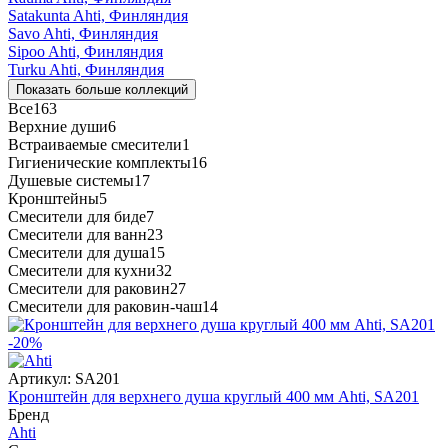
Satakunta
Ahti, Финляндия
Savo
Ahti, Финляндия
Sipoo
Ahti, Финляндия
Turku
Ahti, Финляндия
Показать больше коллекций
Все
163
Верхние души
6
Встраиваемые смесители
1
Гигиенические комплекты
16
Душевые системы
17
Кронштейны
5
Смесители для биде
7
Смесители для ванн
23
Смесители для душа
15
Смесители для кухни
32
Смесители для раковин
27
Смесители для раковин-чаш
14
-20%
Артикул:
SA201
Кронштейн для верхнего душа круглый 400 мм Ahti, SA201
Бренд
Ahti