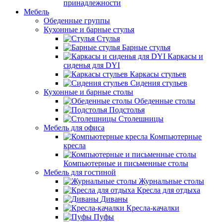
принадлежности
Мебель
Обеденные группы
Кухонные и барные стулья
Стулья
Барные стулья
Каркасы и
сиденья для DYI
Каркасы стульев
Сидения стульев
Кухонные и барные столы
Обеденные столы
Подстолья
Столешницы
Мебель для офиса
Компьютерные
кресла
Компьютерные и письменные столы
Мебель для гостиной
Журнальные столы
Кресла для отдыха
Диваны
Кресла-качалки
Пуфы