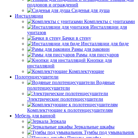
поддонов и ограждений
Сиденья для душа
Инсталляции
Комплекты с унитазами
Инсталляции для
унитазов
Бачки в стену
Инсталляции для биде
Рамы для раковин
Рамы для писсуаров
Кнопки для
инсталляций
Комплектующие
Полотенцесушители
Водяные
полотенцесушители
Электрические полотенцесушители
Комплектующие к полотенцесушителям
Мебель для ванной
Зеркала
Зеркальные шкафы
Тумбы под умывальник
Пеналы, шкафы