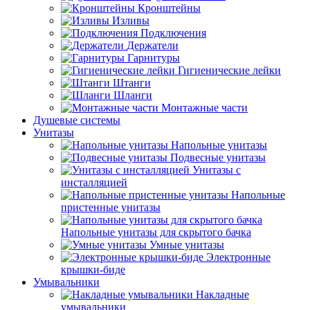
Кронштейны
Изливы
Подключения
Держатели
Гарнитуры
Гигиенические лейки
Штанги
Шланги
Монтажные части
Душевые системы
Унитазы
Напольные унитазы
Подвесные унитазы
Унитазы с
инсталляцией
Напольные
пристенные унитазы
Напольные унитазы для скрытого бачка
Умные унитазы
Электронные
крышки-биде
Умывальники
Накладные
умывальники