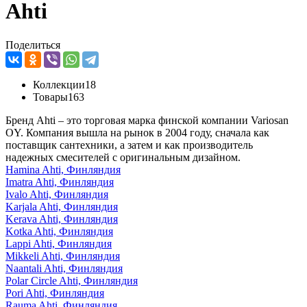
Ahti
Поделиться
Коллекции
18
Товары
163
Бренд Ahti – это торговая марка финской компании Variosan
OY. Компания вышла на рынок в 2004 году, сначала как
поставщик сантехники, а затем и как производитель
надежных смесителей с оригинальным дизайном.
Hamina
Ahti, Финляндия
Imatra
Ahti, Финляндия
Ivalo
Ahti, Финляндия
Karjala
Ahti, Финляндия
Kerava
Ahti, Финляндия
Kotka
Ahti, Финляндия
Lappi
Ahti, Финляндия
Mikkeli
Ahti, Финляндия
Naantali
Ahti, Финляндия
Polar Circle
Ahti, Финляндия
Pori
Ahti, Финляндия
Rauma
Ahti, Финляндия