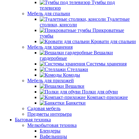
Тумбы под
телевизор
Мебель для спальни
Туалетные
столики, консоли
Прикроватные
тумбы
Кровати для спальни
Мебель для хранения
Вешалки
гардеробные
Системы хранения
Стеллажи
Комоды
Мебель для прихожей
Вешалки
Полки для обуви
Компакт-прихожие
Банкетки
Садовая мебель
Предметы интерьера
Бытовая техника
Мелкобытовая техника
Блендеры
Вафельницы