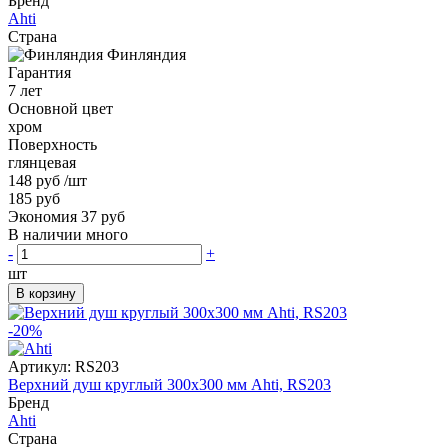
Бренд
Ahti
Страна
Финляндия
Гарантия
7 лет
Основной цвет
хром
Поверхность
глянцевая
148 руб
/шт
185 руб
Экономия 37 руб
В наличии много
-
+
шт
В корзину
-20%
Артикул:
RS203
Верхний душ круглый 300x300 мм Ahti, RS203
Бренд
Ahti
Страна