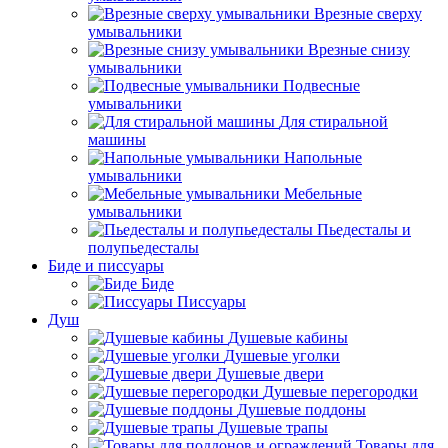
Врезные сверху
умывальники
Врезные снизу
умывальники
Подвесные
умывальники
Для стиральной
машины
Напольные
умывальники
Мебельные
умывальники
Пьедесталы и
полупьедесталы
Биде и писсуары
Биде
Писсуары
Душ
Душевые кабины
Душевые уголки
Душевые двери
Душевые перегородки
Душевые поддоны
Душевые трапы
Товары для