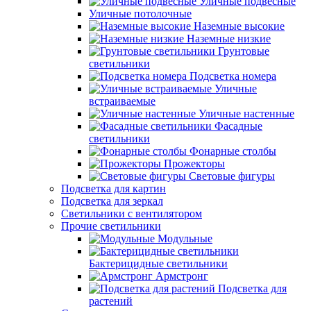
Уличные подвесные
Уличные потолочные
Наземные высокие
Наземные низкие
Грунтовые
светильники
Подсветка номера
Уличные
встраиваемые
Уличные настенные
Фасадные
светильники
Фонарные столбы
Прожекторы
Световые фигуры
Подсветка для картин
Подсветка для зеркал
Светильники с вентилятором
Прочие светильники
Модульные
Бактерицидные светильники
Армстронг
Подсветка для
растений