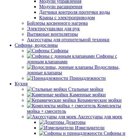
Модули управления
Модули расширения
Датчики контроля протечки воды
Краны с электроприводом
Бойлеры косвенного нагрева
Электросушилки для рук
Вытяжные вентиляторы
Аксессуары для отопительной техники
Сифоны, водосливы
Сифоны
Сифоны с
донным клапанами
Водосливы,
донные клапаны
Принадлежности
Кухня
Стальные мойки
Каменные мойки
Керамические мойки
Комплекты
мойка + смеситель
Аксессуары для моек
Дозаторы
Измельчители
Сифоны и