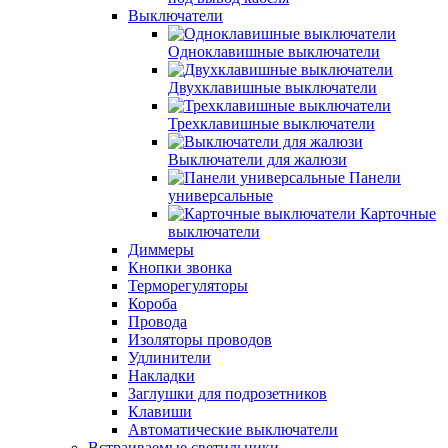
Выключатели
Одноклавишные выключатели
Двухклавишные выключатели
Трехклавишные выключатели
Выключатели для жалюзи
Панели
универсальные
Карточные
выключатели
Диммеры
Кнопки звонка
Терморегуляторы
Короба
Провода
Изоляторы проводов
Удлинители
Накладки
Заглушки для подрозетников
Клавиши
Автоматические выключатели
Встраиваемые светильники