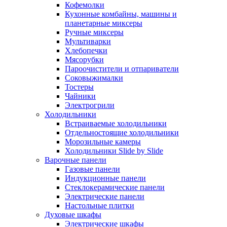
Кофемолки
Кухонные комбайны, машины и
планетарные миксеры
Ручные миксеры
Мультиварки
Хлебопечки
Мясорубки
Пароочистители и отпариватели
Соковыжималки
Тостеры
Чайники
Электрогрили
Холодильники
Встраиваемые холодильники
Отдельностоящие холодильники
Морозильные камеры
Холодильники Slide by Slide
Варочные панели
Газовые панели
Индукционные панели
Стеклокерамические панели
Электрические панели
Настольные плитки
Духовые шкафы
Электрические шкафы