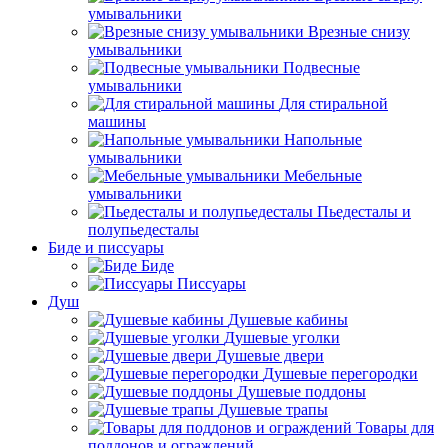
умывальники
Врезные снизу
умывальники
Подвесные
умывальники
Для стиральной
машины
Напольные
умывальники
Мебельные
умывальники
Пьедесталы и
полупьедесталы
Биде и писсуары
Биде
Писсуары
Душ
Душевые кабины
Душевые уголки
Душевые двери
Душевые перегородки
Душевые поддоны
Душевые трапы
Товары для
поддонов и ограждений