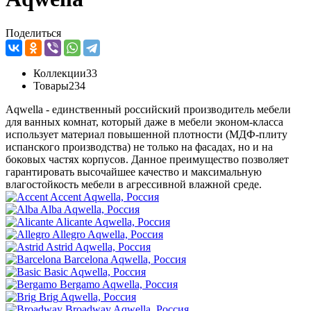
Поделиться
Коллекции
33
Товары
234
Aqwella - единственный российский производитель мебели
для ванных комнат, который даже в мебели эконом-класса
использует материал повышенной плотности (МДФ-плиту
испанского производства) не только на фасадах, но и на
боковых частях корпусов. Данное преимущество позволяет
гарантировать высочайшее качество и максимальную
влагостойкость мебели в агрессивной влажной среде.
Accent
Aqwella, Россия
Alba
Aqwella, Россия
Alicante
Aqwella, Россия
Allegro
Aqwella, Россия
Astrid
Aqwella, Россия
Barcelona
Aqwella, Россия
Basic
Aqwella, Россия
Bergamo
Aqwella, Россия
Brig
Aqwella, Россия
Broadway
Aqwella, Россия