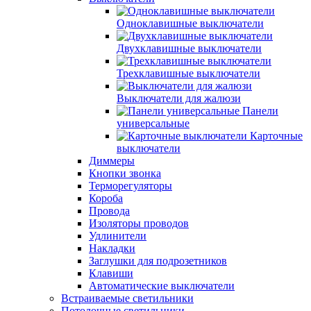
Одноклавишные выключатели
Двухклавишные выключатели
Трехклавишные выключатели
Выключатели для жалюзи
Панели
универсальные
Карточные
выключатели
Диммеры
Кнопки звонка
Терморегуляторы
Короба
Провода
Изоляторы проводов
Удлинители
Накладки
Заглушки для подрозетников
Клавиши
Автоматические выключатели
Встраиваемые светильники
Потолочные светильники