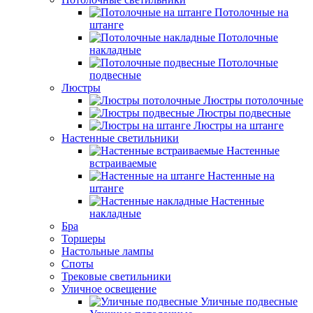
Потолочные на
штанге
Потолочные
накладные
Потолочные
подвесные
Люстры
Люстры потолочные
Люстры подвесные
Люстры на штанге
Настенные светильники
Настенные
встраиваемые
Настенные на
штанге
Настенные
накладные
Бра
Торшеры
Настольные лампы
Споты
Трековые светильники
Уличное освещение
Уличные подвесные