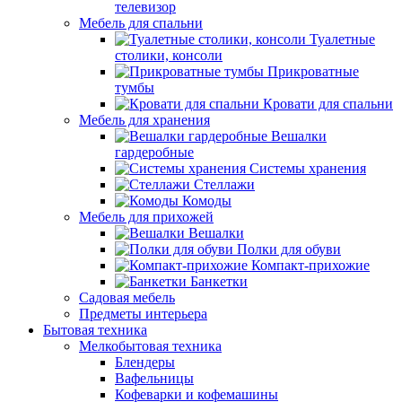
телевизор
Мебель для спальни
Туалетные
столики, консоли
Прикроватные
тумбы
Кровати для спальни
Мебель для хранения
Вешалки
гардеробные
Системы хранения
Стеллажи
Комоды
Мебель для прихожей
Вешалки
Полки для обуви
Компакт-прихожие
Банкетки
Садовая мебель
Предметы интерьера
Бытовая техника
Мелкобытовая техника
Блендеры
Вафельницы
Кофеварки и кофемашины