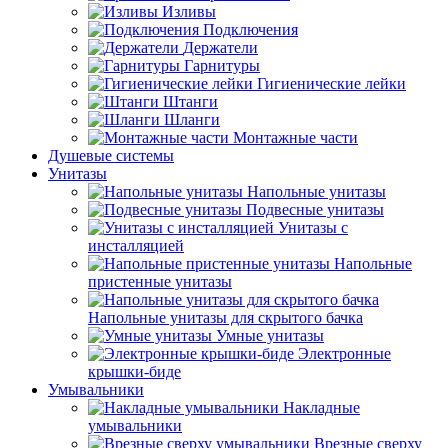
Изливы
Подключения
Держатели
Гарнитуры
Гигиенические лейки
Штанги
Шланги
Монтажные части
Душевые системы
Унитазы
Напольные унитазы
Подвесные унитазы
Унитазы с
инсталляцией
Напольные
пристенные унитазы
Напольные унитазы для скрытого бачка
Умные унитазы
Электронные
крышки-биде
Умывальники
Накладные
умывальники
Врезные сверху