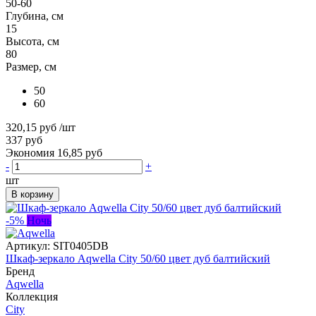
50-60
Глубина, см
15
Высота, см
80
Размер, см
50
60
320,15 руб
/шт
337 руб
Экономия 16,85 руб
-
+
шт
В корзину
-5%
Ночь
Артикул:
SIT0405DB
Шкаф-зеркало Aqwella City 50/60 цвет дуб балтийский
Бренд
Aqwella
Коллекция
City