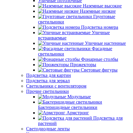
Уличные потолочные
Наземные высокие
Наземные низкие
Грунтовые
светильники
Подсветка номера
Уличные
встраиваемые
Уличные настенные
Фасадные
светильники
Фонарные столбы
Прожекторы
Световые фигуры
Подсветка для картин
Подсветка для зеркал
Светильники с вентилятором
Прочие светильники
Модульные
Бактерицидные светильники
Армстронг
Подсветка для
растений
Светодиодные ленты