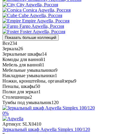
City
Aqwella, Россия
Corsica
Aqwella, Россия
Cube
Aqwella, Россия
Empire
Aqwella, Россия
Fargo
Aqwella, Россия
Foster
Aqwella, Россия
Показать больше коллекций
Все
234
Зеркала
26
Зеркальные шкафы
14
Комоды для ванной
1
Мебель для ванной
1
Мебельные умывальники
9
Накладные умывальники
1
Ножки, кронштейны, органайзеры
9
Пеналы, шкафы
50
Полки для зеркал
1
Столешницы
2
Тумбы под умывальник
120
0%
Артикул:
SLX0410
Зеркальный шкаф Aqwella Simplex 100/120