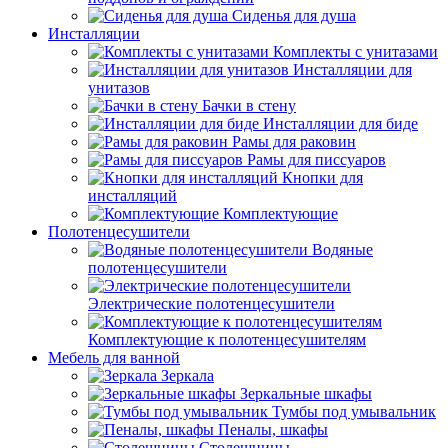
Сиденья для душа
Инсталляции
Комплекты с унитазами
Инсталляции для
унитазов
Бачки в стену
Инсталляции для биде
Рамы для раковин
Рамы для писсуаров
Кнопки для
инсталляций
Комплектующие
Полотенцесушители
Водяные
полотенцесушители
Электрические полотенцесушители
Комплектующие к полотенцесушителям
Мебель для ванной
Зеркала
Зеркальные шкафы
Тумбы под умывальник
Пеналы, шкафы
Столешницы