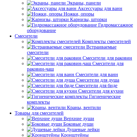
Экраны, панели
Аксессуары для ванн
Ножки, опоры
Карнизы, шторки
Гидромассажное
оборудование
Смесители
Комплекты смесителей
Встраиваемые
смесители
Смесители для раковин
Смесители для
раковин-чаш
Смесители для ванн
Смесители для душа
Смесители для биде
Смесители для кухни
Гигиенические
комплекты
Краны, вентили
Товары для смесителей
Верхние души
Боковые души
Душевые лейки
Кронштейны