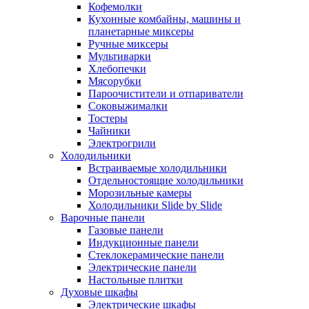
Кофемолки
Кухонные комбайны, машины и
планетарные миксеры
Ручные миксеры
Мультиварки
Хлебопечки
Мясорубки
Пароочистители и отпариватели
Соковыжималки
Тостеры
Чайники
Электрогрили
Холодильники
Встраиваемые холодильники
Отдельностоящие холодильники
Морозильные камеры
Холодильники Slide by Slide
Варочные панели
Газовые панели
Индукционные панели
Стеклокерамические панели
Электрические панели
Настольные плитки
Духовые шкафы
Электрические шкафы