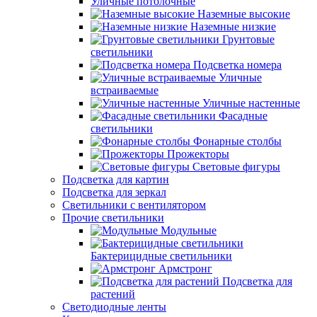
Уличные потолочные
Наземные высокие
Наземные низкие
Грунтовые
светильники
Подсветка номера
Уличные
встраиваемые
Уличные настенные
Фасадные
светильники
Фонарные столбы
Прожекторы
Световые фигуры
Подсветка для картин
Подсветка для зеркал
Светильники с вентилятором
Прочие светильники
Модульные
Бактерицидные светильники
Армстронг
Подсветка для
растений
Светодиодные ленты