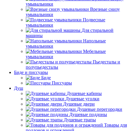
умывальники
Врезные снизу
умывальники
Подвесные
умывальники
Для стиральной
машины
Напольные
умывальники
Мебельные
умывальники
Пьедесталы и
полупьедесталы
Биде и писсуары
Биде
Писсуары
Душ
Душевые кабины
Душевые уголки
Душевые двери
Душевые перегородки
Душевые поддоны
Душевые трапы
Товары для
поддонов и ограждений