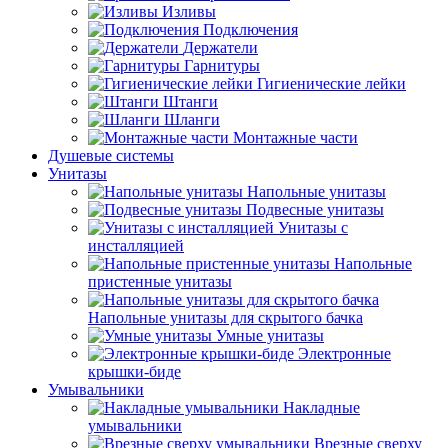
Изливы
Подключения
Держатели
Гарнитуры
Гигиенические лейки
Штанги
Шланги
Монтажные части
Душевые системы
Унитазы
Напольные унитазы
Подвесные унитазы
Унитазы с
инсталляцией
Напольные
пристенные унитазы
Напольные унитазы для скрытого бачка
Умные унитазы
Электронные
крышки-биде
Умывальники
Накладные
умывальники
Врезные сверху