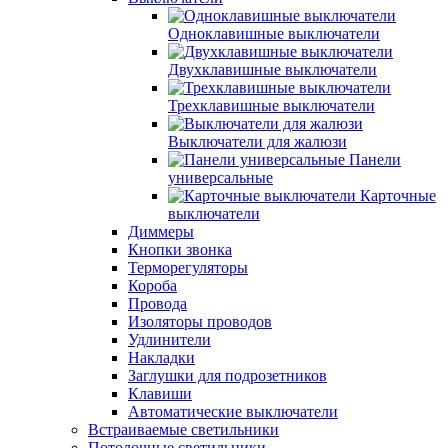
Одноклавишные выключатели
Двухклавишные выключатели
Трехклавишные выключатели
Выключатели для жалюзи
Панели
универсальные
Карточные
выключатели
Диммеры
Кнопки звонка
Терморегуляторы
Короба
Провода
Изоляторы проводов
Удлинители
Накладки
Заглушки для подрозетников
Клавиши
Автоматические выключатели
Встраиваемые светильники
Потолочные светильники