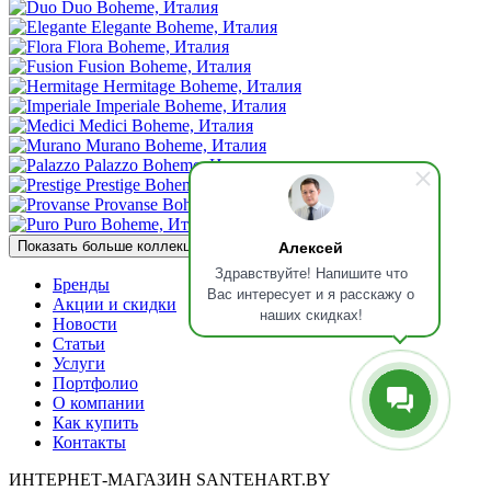
Duo
Boheme, Италия
Elegante
Boheme, Италия
Flora
Boheme, Италия
Fusion
Boheme, Италия
Hermitage
Boheme, Италия
Imperiale
Boheme, Италия
Medici
Boheme, Италия
Murano
Boheme, Италия
Palazzo
Boheme, Италия
Prestige
Boheme, Италия
Provanse
Boheme, Италия
Puro
Boheme, Италия
Алексей
Показать больше коллекций
Здравствуйте! Напишите что
Бренды
Вас интересует и я расскажу о
Акции и скидки
наших скидках!
Новости
Статьи
Услуги
Портфолио
О компании
Как купить
Контакты
ИНТЕРНЕТ-МАГАЗИН SANTEHART.BY