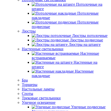
Потолочные на
штанге
Потолочные
накладные
Потолочные
подвесные
Люстры
Люстры потолочные
Люстры подвесные
Люстры на штанге
Настенные светильники
Настенные
встраиваемые
Настенные на
штанге
Настенные
накладные
Бра
Торшеры
Настольные лампы
Споты
Трековые светильники
Уличное освещение
Уличные подвесные