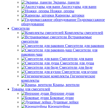
Экраны, панели
Аксессуары для ванн
Ножки, опоры
Карнизы, шторки
Гидромассажное
оборудование
Смесители
Комплекты смесителей
Встраиваемые
смесители
Смесители для раковин
Смесители для
раковин-чаш
Смесители для ванн
Смесители для душа
Смесители для биде
Смесители для кухни
Гигиенические
комплекты
Краны, вентили
Товары для смесителей
Верхние души
Боковые души
Душевые лейки
Кронштейны