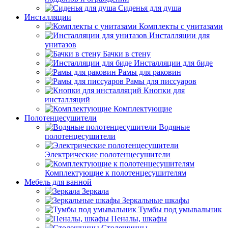
Сиденья для душа
Инсталляции
Комплекты с унитазами
Инсталляции для
унитазов
Бачки в стену
Инсталляции для биде
Рамы для раковин
Рамы для писсуаров
Кнопки для
инсталляций
Комплектующие
Полотенцесушители
Водяные
полотенцесушители
Электрические полотенцесушители
Комплектующие к полотенцесушителям
Мебель для ванной
Зеркала
Зеркальные шкафы
Тумбы под умывальник
Пеналы, шкафы
Столешницы