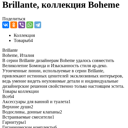
Brillante, коллекция Boheme
Поделиться
Коллекция
Товары
64
Brillante
Boheme, Италия
В серии Brillante дизайнерам Boheme удалось совместить
Великолепие Бомонда и Изысканность стиля ар-деко.
Утонченные линии, используемые в серии Brillante,
привлекают истинных ценителей эксклюзивных интерьеров,
ведь умение видеть неуловимые детали и индивидуальные
дизайнерские решения свойственно только настоящим эстета.
Товары коллекции
Все
64
Аксессуары для ванной и туалета
1
Верхние души
2
Водосливы, донные клапаны
2
Встраиваемые смесители
1
Гарнитуры
1
Гигиенические комплекты
6