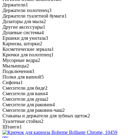
Держатели
1
Держатели полотенец
3
Держатели туалетной бумаги
1
Дозаторы для мыла
2
Другие аксессуары
1
Душевые системы
4
Ершики для унитаза
3
Карнизы, шторки
2
Косметические зеркала
1
Крючки для полотенец
1
Мусорные ведра
2
Мыльницы
2
Подключения
3
Полки для ванной
5
Сифоны
1
Смесители для биде
2
Смесители для ванн
4
Смесители для душа
2
Смесители для раковин
4
Смесители для раковин-чаш
2
Стаканы и держатели для зубных щеток
2
Туалетные стойки
2
Штанги
1
0%