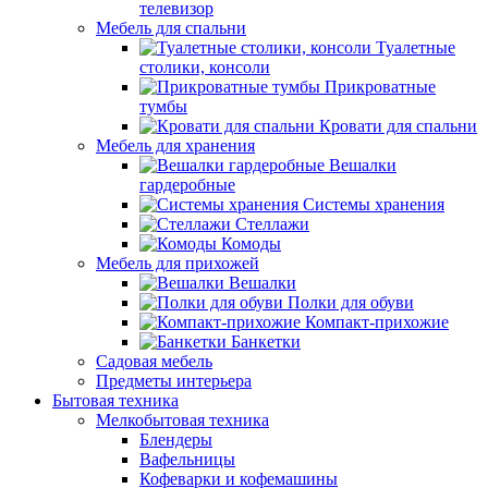
телевизор
Мебель для спальни
Туалетные
столики, консоли
Прикроватные
тумбы
Кровати для спальни
Мебель для хранения
Вешалки
гардеробные
Системы хранения
Стеллажи
Комоды
Мебель для прихожей
Вешалки
Полки для обуви
Компакт-прихожие
Банкетки
Садовая мебель
Предметы интерьера
Бытовая техника
Мелкобытовая техника
Блендеры
Вафельницы
Кофеварки и кофемашины