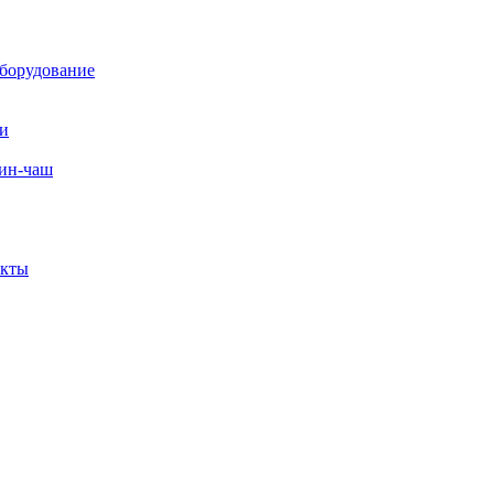
борудование
ли
вин-чаш
екты