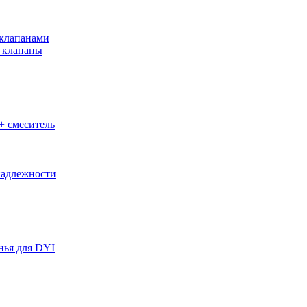
клапанами
 клапаны
+ смеситель
адлежности
нья для DYI