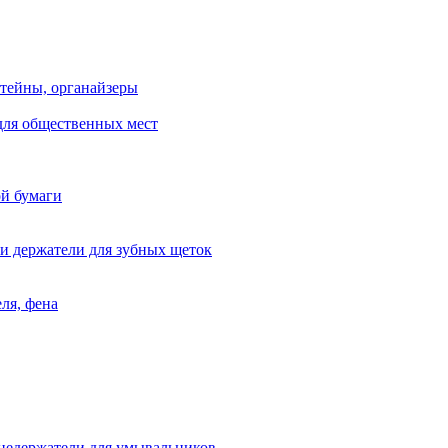
тейны, органайзеры
для общественных мест
ой бумаги
и держатели для зубных щеток
ля, фена
цедержатели для умывальников