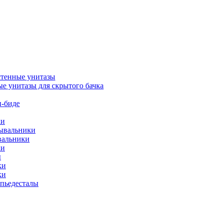
тенные унитазы
е унитазы для скрытого бачка
-биде
ки
мывальники
вальники
ки
ы
ки
ки
упьедесталы