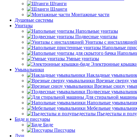
Штанги
Шланги
Монтажные части
Душевые системы
Унитазы
Напольные унитазы
Подвесные унитазы
Унитазы с инсталляцией
Напольные прис
Напольны
Умные унитазы
Электронные крышки
Умывальники
Накладные умывальни
Врезные сверху у
Врезные снизу умы
Подвесные умывальни
Для стиральной машин
Напольные умывальни
Мебельные умывальни
Пьедесталы и пол
Биде и писсуары
Биде
Писсуары
Душ