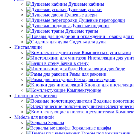
Душевые кабины
Душевые уголки
Душевые двери
Душевые перегородки
Душевые поддоны
Душевые трапы
Товары для 
Сиденья для душа
Инсталляции
Комплекты с унитазами
Инсталляции для унит
Бачки в стену
Инсталляции для биде
Рамы для раковин
Рамы для писсуаров
Кнопки для инсталляц
Комплектующие
Полотенцесушители
Водяные полотенц
Электрическ
Комплек
Мебель для ванной
Зеркала
Зеркальные шкафы
Тумбы под умывальник