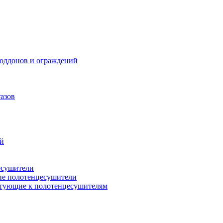
поддонов и ограждений
азов
ий
есушители
ие полотенцесушители
тующие к полотенцесушителям