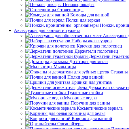
Пеналы, шкафы
Столешницы
Комоды для ванной
Полки для зеркал
Ножки, кронш
Аксессуары для ванной и туалета
Аксессуары 
Наборы аксессуаров
Крючки для полотенец
Держатели полотенец
Держатели туалетн
Дозаторы для мыла
Мыльницы
Стаканы 
Полки для ванной
Ершики для унитаза
Держатели освежите
Туалетные стойки
Мусорные ведра
Поручни для ванны
Косметические зеркала
Корзины для белья
Коврики для ванной
Органайзеры
Полотен