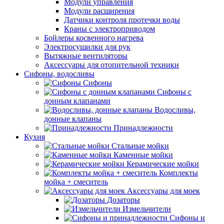
Модули управления
Модули расширения
Датчики контроля протечки воды
Краны с электроприводом
Бойлеры косвенного нагрева
Электросушилки для рук
Вытяжные вентиляторы
Аксессуары для отопительной техники
Сифоны, водосливы
Сифоны
Сифоны с
донным клапанами
Водосливы,
донные клапаны
Принадлежности
Кухня
Стальные мойки
Каменные мойки
Керамические мойки
Комплекты
мойка + смеситель
Аксессуары для моек
Дозаторы
Измельчители
Сифоны и