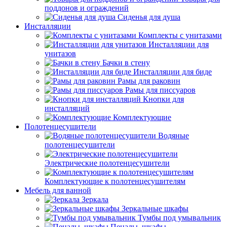
поддонов и ограждений
Сиденья для душа
Инсталляции
Комплекты с унитазами
Инсталляции для
унитазов
Бачки в стену
Инсталляции для биде
Рамы для раковин
Рамы для писсуаров
Кнопки для
инсталляций
Комплектующие
Полотенцесушители
Водяные
полотенцесушители
Электрические полотенцесушители
Комплектующие к полотенцесушителям
Мебель для ванной
Зеркала
Зеркальные шкафы
Тумбы под умывальник
Пеналы, шкафы