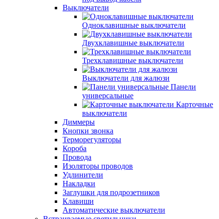
Выключатели
Одноклавишные выключатели
Двухклавишные выключатели
Трехклавишные выключатели
Выключатели для жалюзи
Панели
универсальные
Карточные
выключатели
Диммеры
Кнопки звонка
Терморегуляторы
Короба
Провода
Изоляторы проводов
Удлинители
Накладки
Заглушки для подрозетников
Клавиши
Автоматические выключатели
Встраиваемые светильники