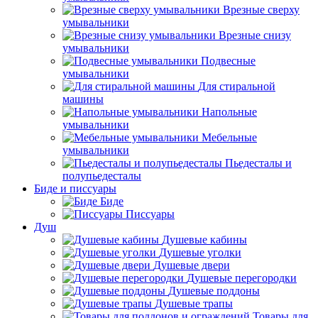
Врезные сверху
умывальники
Врезные снизу
умывальники
Подвесные
умывальники
Для стиральной
машины
Напольные
умывальники
Мебельные
умывальники
Пьедесталы и
полупьедесталы
Биде и писсуары
Биде
Писсуары
Душ
Душевые кабины
Душевые уголки
Душевые двери
Душевые перегородки
Душевые поддоны
Душевые трапы
Товары для