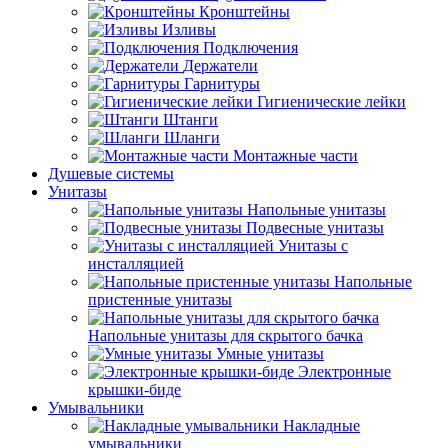
Кронштейны
Изливы
Подключения
Держатели
Гарнитуры
Гигиенические лейки
Штанги
Шланги
Монтажные части
Душевые системы
Унитазы
Напольные унитазы
Подвесные унитазы
Унитазы с
инсталляцией
Напольные
пристенные унитазы
Напольные унитазы для скрытого бачка
Умные унитазы
Электронные
крышки-биде
Умывальники
Накладные
умывальники