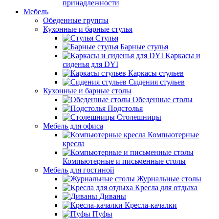
принадлежности
Мебель
Обеденные группы
Кухонные и барные стулья
Стулья
Барные стулья
Каркасы и
сиденья для DYI
Каркасы стульев
Сидения стульев
Кухонные и барные столы
Обеденные столы
Подстолья
Столешницы
Мебель для офиса
Компьютерные
кресла
Компьютерные и письменные столы
Мебель для гостиной
Журнальные столы
Кресла для отдыха
Диваны
Кресла-качалки
Пуфы