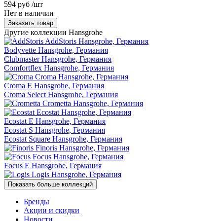
594 руб
/шт
Нет в наличии
Заказать товар
Другие коллекции Hansgrohe
AddStoris
Hansgrohe, Германия
Bodyvette
Hansgrohe, Германия
Clubmaster
Hansgrohe, Германия
Comfortflex
Hansgrohe, Германия
Croma
Hansgrohe, Германия
Croma E
Hansgrohe, Германия
Croma Select
Hansgrohe, Германия
Crometta
Hansgrohe, Германия
Ecostat
Hansgrohe, Германия
Ecostat E
Hansgrohe, Германия
Ecostat S
Hansgrohe, Германия
Ecostat Square
Hansgrohe, Германия
Finoris
Hansgrohe, Германия
Focus
Hansgrohe, Германия
Focus E
Hansgrohe, Германия
Logis
Hansgrohe, Германия
Показать больше коллекций
Бренды
Акции и скидки
Новости