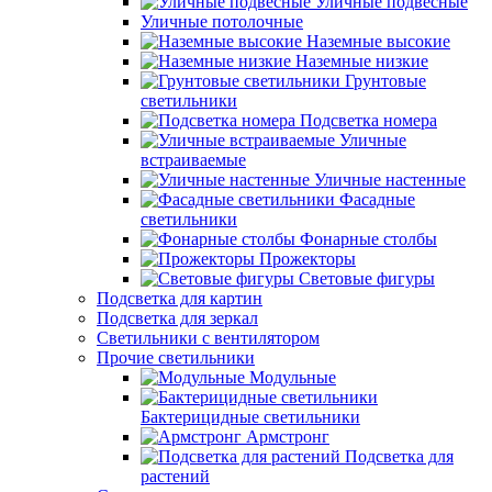
Уличные подвесные
Уличные потолочные
Наземные высокие
Наземные низкие
Грунтовые
светильники
Подсветка номера
Уличные
встраиваемые
Уличные настенные
Фасадные
светильники
Фонарные столбы
Прожекторы
Световые фигуры
Подсветка для картин
Подсветка для зеркал
Светильники с вентилятором
Прочие светильники
Модульные
Бактерицидные светильники
Армстронг
Подсветка для
растений