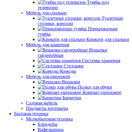
Тумбы под
телевизор
Мебель для спальни
Туалетные
столики, консоли
Прикроватные
тумбы
Кровати для спальни
Мебель для хранения
Вешалки
гардеробные
Системы хранения
Стеллажи
Комоды
Мебель для прихожей
Вешалки
Полки для обуви
Компакт-прихожие
Банкетки
Садовая мебель
Предметы интерьера
Бытовая техника
Мелкобытовая техника
Блендеры
Вафельницы