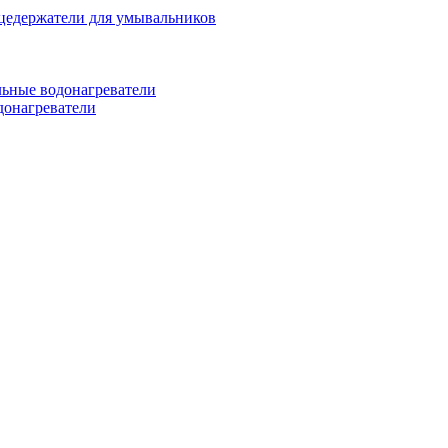
цедержатели для умывальников
ьные водонагреватели
донагреватели