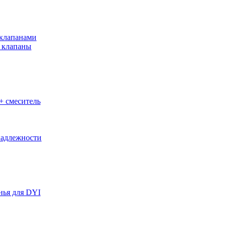
клапанами
 клапаны
+ смеситель
адлежности
нья для DYI