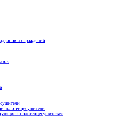
поддонов и ограждений
азов
ий
есушители
ие полотенцесушители
тующие к полотенцесушителям