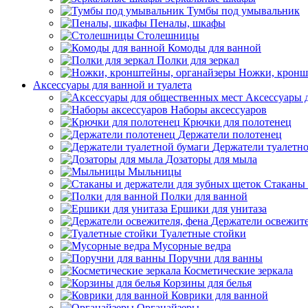
Тумбы под умывальник
Пеналы, шкафы
Столешницы
Комоды для ванной
Полки для зеркал
Ножки, кронш
Аксессуары для ванной и туалета
Аксессуары 
Наборы аксессуаров
Крючки для полотенец
Держатели полотенец
Держатели туалетн
Дозаторы для мыла
Мыльницы
Стаканы 
Полки для ванной
Ершики для унитаза
Держатели освежите
Туалетные стойки
Мусорные ведра
Поручни для ванны
Косметические зеркала
Корзины для белья
Коврики для ванной
Органайзеры