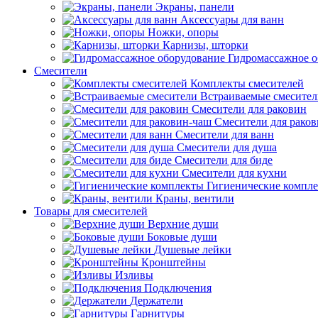
Экраны, панели
Аксессуары для ванн
Ножки, опоры
Карнизы, шторки
Гидромассажное о
Смесители
Комплекты смесителей
Встраиваемые смесите
Смесители для раковин
Смесители для рако
Смесители для ванн
Смесители для душа
Смесители для биде
Смесители для кухни
Гигиенические компл
Краны, вентили
Товары для смесителей
Верхние души
Боковые души
Душевые лейки
Кронштейны
Изливы
Подключения
Держатели
Гарнитуры