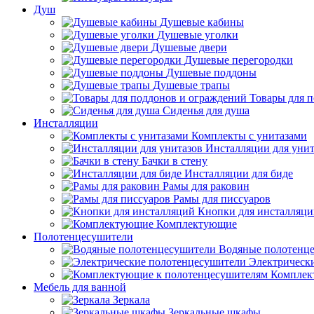
Душ
Душевые кабины
Душевые уголки
Душевые двери
Душевые перегородки
Душевые поддоны
Душевые трапы
Товары для 
Сиденья для душа
Инсталляции
Комплекты с унитазами
Инсталляции для унит
Бачки в стену
Инсталляции для биде
Рамы для раковин
Рамы для писсуаров
Кнопки для инсталляц
Комплектующие
Полотенцесушители
Водяные полотенц
Электрическ
Комплек
Мебель для ванной
Зеркала
Зеркальные шкафы