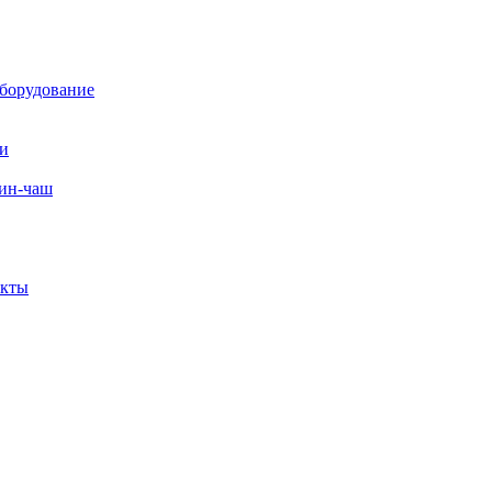
борудование
ли
вин-чаш
екты