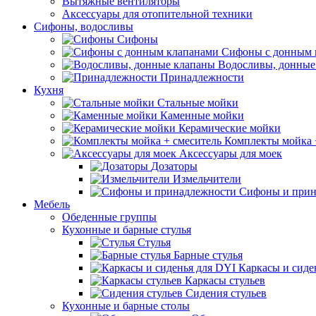
Вытяжные вентиляторы
Аксессуары для отопительной техники
Сифоны, водосливы
Сифоны
Сифоны с донным 
Водосливы, донные
Принадлежности
Кухня
Стальные мойки
Каменные мойки
Керамические мойки
Комплекты мойка 
Аксессуары для моек
Дозаторы
Измельчители
Сифоны и прин
Мебель
Обеденные группы
Кухонные и барные стулья
Стулья
Барные стулья
Каркасы и сиде
Каркасы стульев
Сидения стульев
Кухонные и барные столы