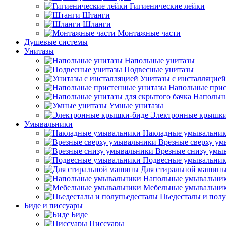
Гигиенические лейки
Штанги
Шланги
Монтажные части
Душевые системы
Унитазы
Напольные унитазы
Подвесные унитазы
Унитазы с инсталляцией
Напольные прис
Напольны
Умные унитазы
Электронные крышки
Умывальники
Накладные умывальни
Врезные сверху у
Врезные снизу умы
Подвесные умывальни
Для стиральной машин
Напольные умывальни
Мебельные умывальни
Пьедесталы и пол
Биде и писсуары
Биде
Писсуары