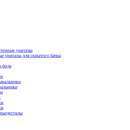
тенные унитазы
е унитазы для скрытого бачка
-биде
ки
мывальники
вальники
ки
ы
ки
ки
упьедесталы