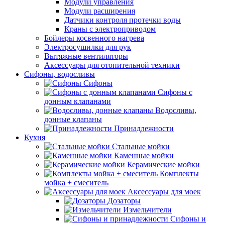
Модули управления
Модули расширения
Датчики контроля протечки воды
Краны с электроприводом
Бойлеры косвенного нагрева
Электросушилки для рук
Вытяжные вентиляторы
Аксессуары для отопительной техники
Сифоны, водосливы
Сифоны
Сифоны с
донным клапанами
Водосливы,
донные клапаны
Принадлежности
Кухня
Стальные мойки
Каменные мойки
Керамические мойки
Комплекты
мойка + смеситель
Аксессуары для моек
Дозаторы
Измельчители
Сифоны и