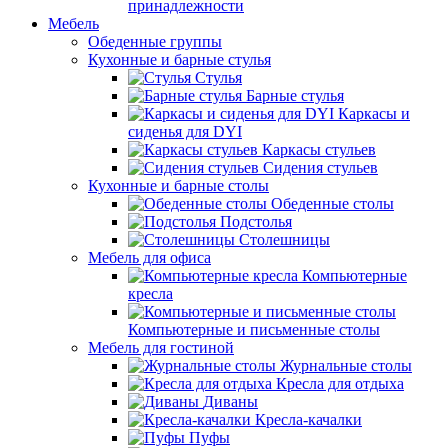
принадлежности
Мебель
Обеденные группы
Кухонные и барные стулья
Стулья
Барные стулья
Каркасы и
сиденья для DYI
Каркасы стульев
Сидения стульев
Кухонные и барные столы
Обеденные столы
Подстолья
Столешницы
Мебель для офиса
Компьютерные
кресла
Компьютерные и письменные столы
Мебель для гостиной
Журнальные столы
Кресла для отдыха
Диваны
Кресла-качалки
Пуфы