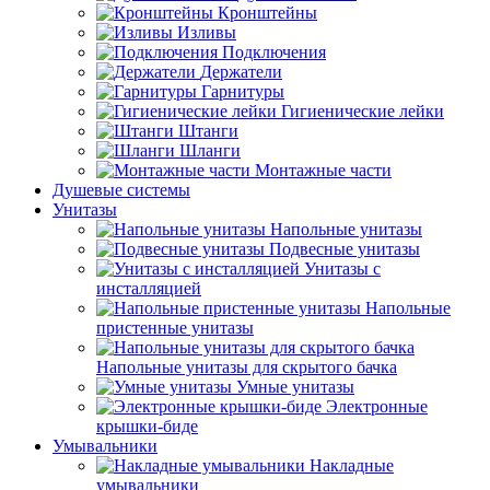
Кронштейны
Изливы
Подключения
Держатели
Гарнитуры
Гигиенические лейки
Штанги
Шланги
Монтажные части
Душевые системы
Унитазы
Напольные унитазы
Подвесные унитазы
Унитазы с
инсталляцией
Напольные
пристенные унитазы
Напольные унитазы для скрытого бачка
Умные унитазы
Электронные
крышки-биде
Умывальники
Накладные
умывальники