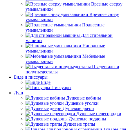
Врезные сверху
умывальники
Врезные снизу
умывальники
Подвесные
умывальники
Для стиральной
машины
Напольные
умывальники
Мебельные
умывальники
Пьедесталы и
полупьедесталы
Биде и писсуары
Биде
Писсуары
Душ
Душевые кабины
Душевые уголки
Душевые двери
Душевые перегородки
Душевые поддоны
Душевые трапы
Товары для