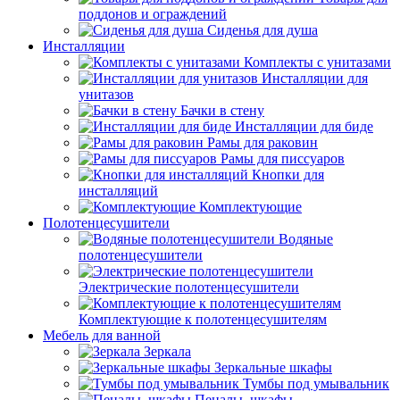
поддонов и ограждений
Сиденья для душа
Инсталляции
Комплекты с унитазами
Инсталляции для
унитазов
Бачки в стену
Инсталляции для биде
Рамы для раковин
Рамы для писсуаров
Кнопки для
инсталляций
Комплектующие
Полотенцесушители
Водяные
полотенцесушители
Электрические полотенцесушители
Комплектующие к полотенцесушителям
Мебель для ванной
Зеркала
Зеркальные шкафы
Тумбы под умывальник
Пеналы, шкафы