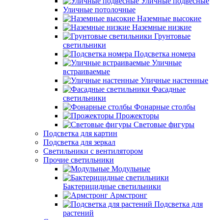
Уличные подвесные
Уличные потолочные
Наземные высокие
Наземные низкие
Грунтовые
светильники
Подсветка номера
Уличные
встраиваемые
Уличные настенные
Фасадные
светильники
Фонарные столбы
Прожекторы
Световые фигуры
Подсветка для картин
Подсветка для зеркал
Светильники с вентилятором
Прочие светильники
Модульные
Бактерицидные светильники
Армстронг
Подсветка для
растений