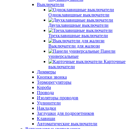
Выключатели
Одноклавишные выключатели
Двухклавишные выключатели
Трехклавишные выключатели
Выключатели для жалюзи
Панели
универсальные
Карточные
выключатели
Диммеры
Кнопки звонка
Терморегуляторы
Короба
Провода
Изоляторы проводов
Удлинители
Накладки
Заглушки для подрозетников
Клавиши
Автоматические выключатели
Встраиваемые светильники