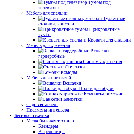
Тумбы под
телевизор
Мебель для спальни
Туалетные
столики, консоли
Прикроватные
тумбы
Кровати для спальни
Мебель для хранения
Вешалки
гардеробные
Системы хранения
Стеллажи
Комоды
Мебель для прихожей
Вешалки
Полки для обуви
Компакт-прихожие
Банкетки
Садовая мебель
Предметы интерьера
Бытовая техника
Мелкобытовая техника
Блендеры
Вафельницы