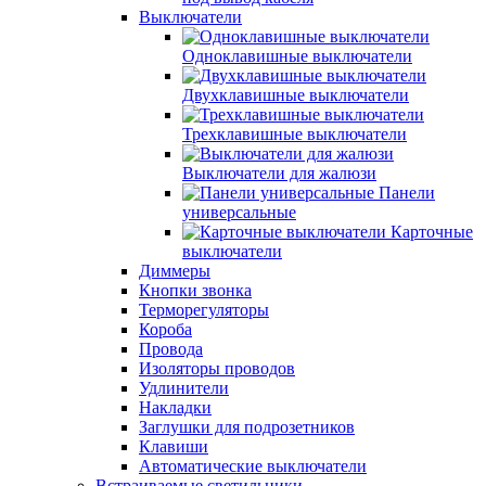
Выключатели
Одноклавишные выключатели
Двухклавишные выключатели
Трехклавишные выключатели
Выключатели для жалюзи
Панели
универсальные
Карточные
выключатели
Диммеры
Кнопки звонка
Терморегуляторы
Короба
Провода
Изоляторы проводов
Удлинители
Накладки
Заглушки для подрозетников
Клавиши
Автоматические выключатели
Встраиваемые светильники