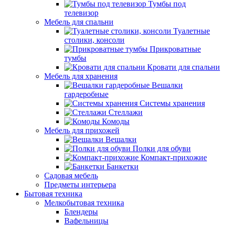
Тумбы под
телевизор
Мебель для спальни
Туалетные
столики, консоли
Прикроватные
тумбы
Кровати для спальни
Мебель для хранения
Вешалки
гардеробные
Системы хранения
Стеллажи
Комоды
Мебель для прихожей
Вешалки
Полки для обуви
Компакт-прихожие
Банкетки
Садовая мебель
Предметы интерьера
Бытовая техника
Мелкобытовая техника
Блендеры
Вафельницы