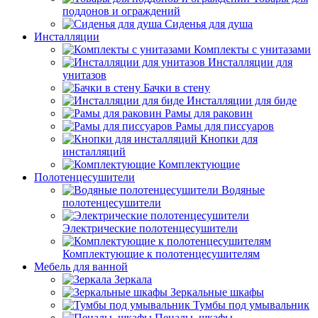
поддонов и ограждений
Сиденья для душа
Инсталляции
Комплекты с унитазами
Инсталляции для
унитазов
Бачки в стену
Инсталляции для биде
Рамы для раковин
Рамы для писсуаров
Кнопки для
инсталляций
Комплектующие
Полотенцесушители
Водяные
полотенцесушители
Электрические полотенцесушители
Комплектующие к полотенцесушителям
Мебель для ванной
Зеркала
Зеркальные шкафы
Тумбы под умывальник
Пеналы, шкафы