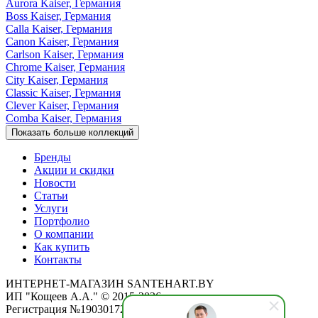
Aurora
Kaiser, Германия
Boss
Kaiser, Германия
Calla
Kaiser, Германия
Canon
Kaiser, Германия
Carlson
Kaiser, Германия
Chrome
Kaiser, Германия
City
Kaiser, Германия
Classic
Kaiser, Германия
Clever
Kaiser, Германия
Comba
Kaiser, Германия
Показать больше коллекций
Бренды
Акции и скидки
Новости
Статьи
Услуги
Портфолио
О компании
Как купить
Контакты
ИНТЕРНЕТ-МАГАЗИН SANTEHART.BY
ИП "Кощеев А.А." © 2015-2026
Регистрация №190301725 от 12.02.2015