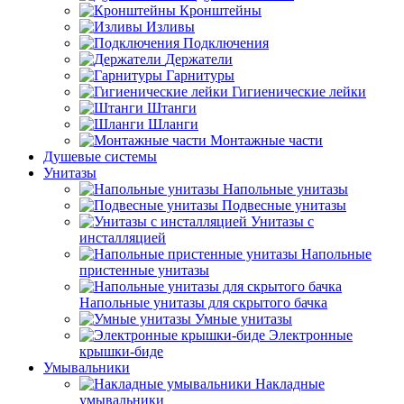
Кронштейны
Изливы
Подключения
Держатели
Гарнитуры
Гигиенические лейки
Штанги
Шланги
Монтажные части
Душевые системы
Унитазы
Напольные унитазы
Подвесные унитазы
Унитазы с
инсталляцией
Напольные
пристенные унитазы
Напольные унитазы для скрытого бачка
Умные унитазы
Электронные
крышки-биде
Умывальники
Накладные
умывальники