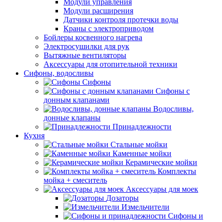
Модули управления
Модули расширения
Датчики контроля протечки воды
Краны с электроприводом
Бойлеры косвенного нагрева
Электросушилки для рук
Вытяжные вентиляторы
Аксессуары для отопительной техники
Сифоны, водосливы
Сифоны
Сифоны с
донным клапанами
Водосливы,
донные клапаны
Принадлежности
Кухня
Стальные мойки
Каменные мойки
Керамические мойки
Комплекты
мойка + смеситель
Аксессуары для моек
Дозаторы
Измельчители
Сифоны и