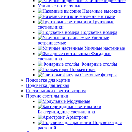
Уличные подвесные
Уличные потолочные
Наземные высокие
Наземные низкие
Грунтовые
светильники
Подсветка номера
Уличные
встраиваемые
Уличные настенные
Фасадные
светильники
Фонарные столбы
Прожекторы
Световые фигуры
Подсветка для картин
Подсветка для зеркал
Светильники с вентилятором
Прочие светильники
Модульные
Бактерицидные светильники
Армстронг
Подсветка для
растений