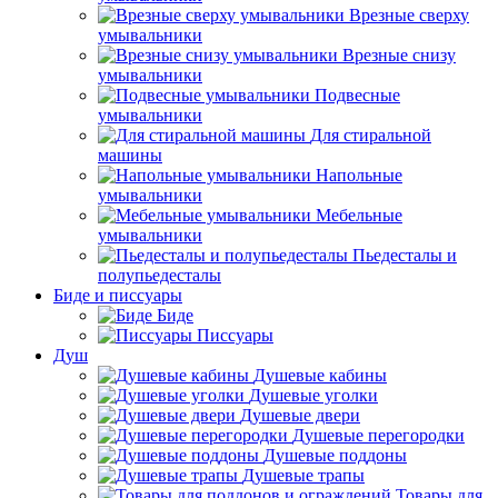
Врезные сверху
умывальники
Врезные снизу
умывальники
Подвесные
умывальники
Для стиральной
машины
Напольные
умывальники
Мебельные
умывальники
Пьедесталы и
полупьедесталы
Биде и писсуары
Биде
Писсуары
Душ
Душевые кабины
Душевые уголки
Душевые двери
Душевые перегородки
Душевые поддоны
Душевые трапы
Товары для