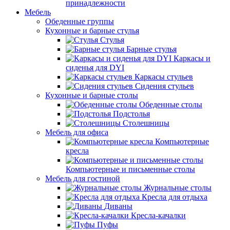
принадлежности
Мебель
Обеденные группы
Кухонные и барные стулья
Стулья
Барные стулья
Каркасы и
сиденья для DYI
Каркасы стульев
Сидения стульев
Кухонные и барные столы
Обеденные столы
Подстолья
Столешницы
Мебель для офиса
Компьютерные
кресла
Компьютерные и письменные столы
Мебель для гостиной
Журнальные столы
Кресла для отдыха
Диваны
Кресла-качалки
Пуфы