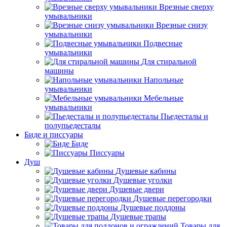
Врезные сверху
умывальники
Врезные снизу
умывальники
Подвесные
умывальники
Для стиральной
машины
Напольные
умывальники
Мебельные
умывальники
Пьедесталы и
полупьедесталы
Биде и писсуары
Биде
Писсуары
Душ
Душевые кабины
Душевые уголки
Душевые двери
Душевые перегородки
Душевые поддоны
Душевые трапы
Товары для