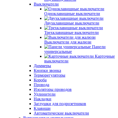
Выключатели
Одноклавишные выключатели
Двухклавишные выключатели
Трехклавишные выключатели
Выключатели для жалюзи
Панели
универсальные
Карточные
выключатели
Диммеры
Кнопки звонка
Терморегуляторы
Короба
Провода
Изоляторы проводов
Удлинители
Накладки
Заглушки для подрозетников
Клавиши
Автоматические выключатели
Встраиваемые светильники