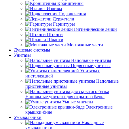
Кронштейны
Изливы
Подключения
Держатели
Гарнитуры
Гигиенические лейки
Штанги
Шланги
Монтажные части
Душевые системы
Унитазы
Напольные унитазы
Подвесные унитазы
Унитазы с
инсталляцией
Напольные
пристенные унитазы
Напольные унитазы для скрытого бачка
Умные унитазы
Электронные
крышки-биде
Умывальники
Накладные
умывальники