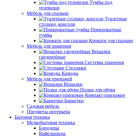
Тумбы под
телевизор
Мебель для спальни
Туалетные
столики, консоли
Прикроватные
тумбы
Кровати для спальни
Мебель для хранения
Вешалки
гардеробные
Системы хранения
Стеллажи
Комоды
Мебель для прихожей
Вешалки
Полки для обуви
Компакт-прихожие
Банкетки
Садовая мебель
Предметы интерьера
Бытовая техника
Мелкобытовая техника
Блендеры
Вафельницы