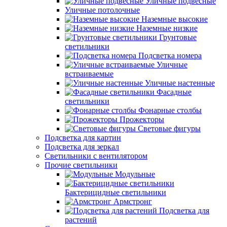
Уличные подвесные
Уличные потолочные
Наземные высокие
Наземные низкие
Грунтовые
светильники
Подсветка номера
Уличные
встраиваемые
Уличные настенные
Фасадные
светильники
Фонарные столбы
Прожекторы
Световые фигуры
Подсветка для картин
Подсветка для зеркал
Светильники с вентилятором
Прочие светильники
Модульные
Бактерицидные светильники
Армстронг
Подсветка для
растений