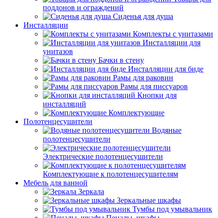
поддонов и ограждений
Сиденья для душа
Инсталляции
Комплекты с унитазами
Инсталляции для
унитазов
Бачки в стену
Инсталляции для биде
Рамы для раковин
Рамы для писсуаров
Кнопки для
инсталляций
Комплектующие
Полотенцесушители
Водяные
полотенцесушители
Электрические полотенцесушители
Комплектующие к полотенцесушителям
Мебель для ванной
Зеркала
Зеркальные шкафы
Тумбы под умывальник
Пеналы, шкафы