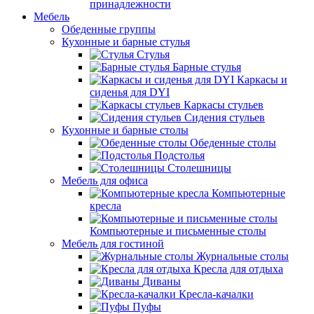
принадлежности
Мебель
Обеденные группы
Кухонные и барные стулья
Стулья
Барные стулья
Каркасы и
сиденья для DYI
Каркасы стульев
Сидения стульев
Кухонные и барные столы
Обеденные столы
Подстолья
Столешницы
Мебель для офиса
Компьютерные
кресла
Компьютерные и письменные столы
Мебель для гостиной
Журнальные столы
Кресла для отдыха
Диваны
Кресла-качалки
Пуфы