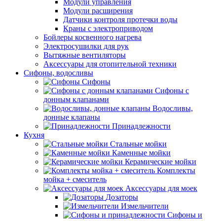
Модули управления
Модули расширения
Датчики контроля протечки воды
Краны с электроприводом
Бойлеры косвенного нагрева
Электросушилки для рук
Вытяжные вентиляторы
Аксессуары для отопительной техники
Сифоны, водосливы
Сифоны
Сифоны с
донным клапанами
Водосливы,
донные клапаны
Принадлежности
Кухня
Стальные мойки
Каменные мойки
Керамические мойки
Комплекты
мойка + смеситель
Аксессуары для моек
Дозаторы
Измельчители
Сифоны и