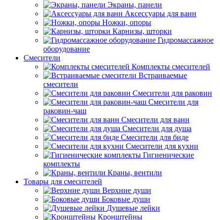
Экраны, панели
Аксессуары для ванн
Ножки, опоры
Карнизы, шторки
Гидромассажное
оборудование
Смесители
Комплекты смесителей
Встраиваемые
смесители
Смесители для раковин
Смесители для
раковин-чаш
Смесители для ванн
Смесители для душа
Смесители для биде
Смесители для кухни
Гигиенические
комплекты
Краны, вентили
Товары для смесителей
Верхние души
Боковые души
Душевые лейки
Кронштейны