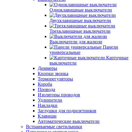
Одноклавишные выключатели
Двухклавишные выключатели
Трехклавишные выключатели
Выключатели для жалюзи
Панели
универсальные
Карточные
выключатели
Диммеры
Кнопки звонка
Терморегуляторы
Короба
Провода
Изоляторы проводов
Удлинители
Накладки
Заглушки для подрозетников
Клавиши
Автоматические выключатели
Встраиваемые светильники
Потолочные светильники