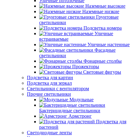
Уличные потолочные
Наземные высокие
Наземные низкие
Грунтовые
светильники
Подсветка номера
Уличные
встраиваемые
Уличные настенные
Фасадные
светильники
Фонарные столбы
Прожекторы
Световые фигуры
Подсветка для картин
Подсветка для зеркал
Светильники с вентилятором
Прочие светильники
Модульные
Бактерицидные светильники
Армстронг
Подсветка для
растений
Светодиодные ленты