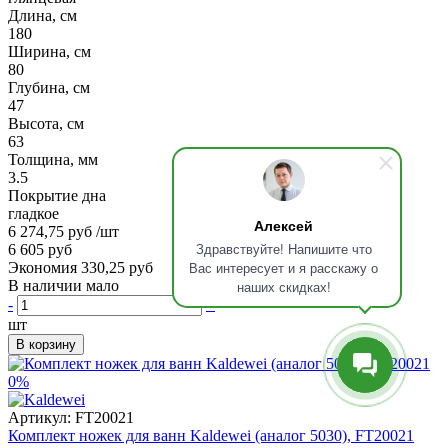
Длина, см
180
Ширина, см
80
Глубина, см
47
Высота, см
63
Толщина, мм
3.5
Покрытие дна
гладкое
Алексей
6 274,75 руб
/шт
Здравствуйте! Напишите что
6 605 руб
Вас интересует и я расскажу о
Экономия 330,25 руб
В наличии мало
наших скидках!
-
+
шт
В корзину
0%
Артикул:
FT20021
Комплект ножек для ванн Kaldewei (аналог 5030), FT20021