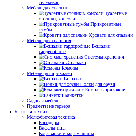
телевизор
Мебель для спальни
Туалетные
столики, консоли
Прикроватные
тумбы
Кровати для спальни
Мебель для хранения
Вешалки
гардеробные
Системы хранения
Стеллажи
Комоды
Мебель для прихожей
Вешалки
Полки для обуви
Компакт-прихожие
Банкетки
Садовая мебель
Предметы интерьера
Бытовая техника
Мелкобытовая техника
Блендеры
Вафельницы
Кофеварки и кофемашины