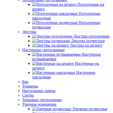
Потолочные на
штанге
Потолочные
накладные
Потолочные
подвесные
Люстры
Люстры потолочные
Люстры подвесные
Люстры на штанге
Настенные светильники
Настенные
встраиваемые
Настенные на
штанге
Настенные
накладные
Бра
Торшеры
Настольные лампы
Споты
Трековые светильники
Уличное освещение
Уличные подвесные