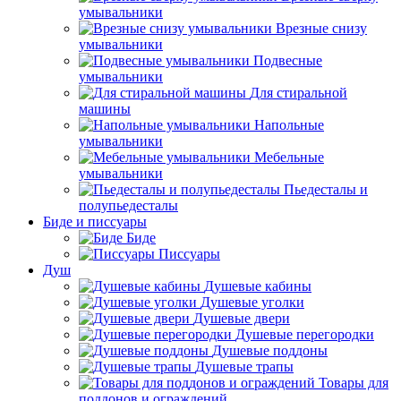
умывальники
Врезные снизу
умывальники
Подвесные
умывальники
Для стиральной
машины
Напольные
умывальники
Мебельные
умывальники
Пьедесталы и
полупьедесталы
Биде и писсуары
Биде
Писсуары
Душ
Душевые кабины
Душевые уголки
Душевые двери
Душевые перегородки
Душевые поддоны
Душевые трапы
Товары для
поддонов и ограждений