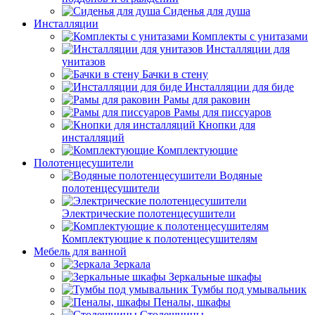
Сиденья для душа
Инсталляции
Комплекты с унитазами
Инсталляции для
унитазов
Бачки в стену
Инсталляции для биде
Рамы для раковин
Рамы для писсуаров
Кнопки для
инсталляций
Комплектующие
Полотенцесушители
Водяные
полотенцесушители
Электрические полотенцесушители
Комплектующие к полотенцесушителям
Мебель для ванной
Зеркала
Зеркальные шкафы
Тумбы под умывальник
Пеналы, шкафы
Столешницы