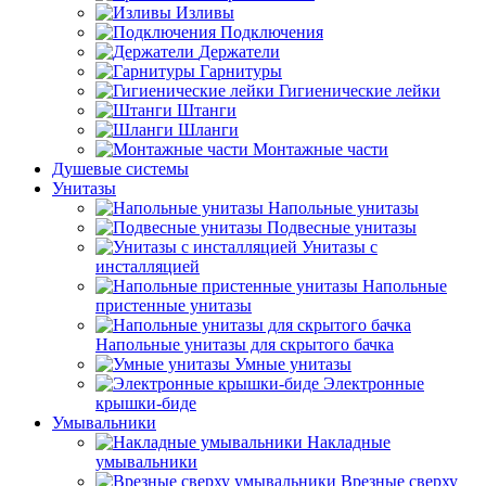
Изливы
Подключения
Держатели
Гарнитуры
Гигиенические лейки
Штанги
Шланги
Монтажные части
Душевые системы
Унитазы
Напольные унитазы
Подвесные унитазы
Унитазы с
инсталляцией
Напольные
пристенные унитазы
Напольные унитазы для скрытого бачка
Умные унитазы
Электронные
крышки-биде
Умывальники
Накладные
умывальники
Врезные сверху