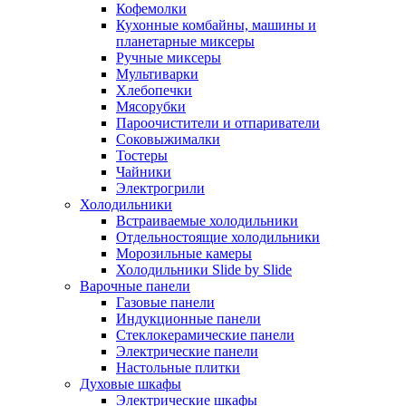
Кофемолки
Кухонные комбайны, машины и
планетарные миксеры
Ручные миксеры
Мультиварки
Хлебопечки
Мясорубки
Пароочистители и отпариватели
Соковыжималки
Тостеры
Чайники
Электрогрили
Холодильники
Встраиваемые холодильники
Отдельностоящие холодильники
Морозильные камеры
Холодильники Slide by Slide
Варочные панели
Газовые панели
Индукционные панели
Стеклокерамические панели
Электрические панели
Настольные плитки
Духовые шкафы
Электрические шкафы