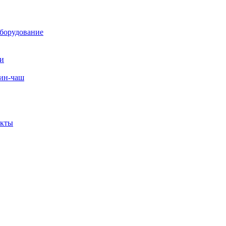
борудование
ли
вин-чаш
екты