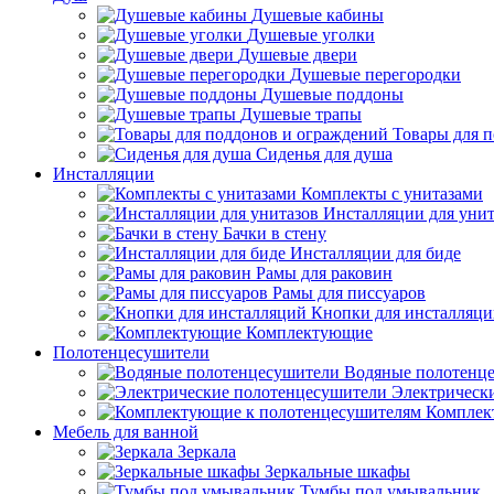
Душевые кабины
Душевые уголки
Душевые двери
Душевые перегородки
Душевые поддоны
Душевые трапы
Товары для 
Сиденья для душа
Инсталляции
Комплекты с унитазами
Инсталляции для унит
Бачки в стену
Инсталляции для биде
Рамы для раковин
Рамы для писсуаров
Кнопки для инсталляц
Комплектующие
Полотенцесушители
Водяные полотенц
Электрическ
Комплек
Мебель для ванной
Зеркала
Зеркальные шкафы
Тумбы под умывальник