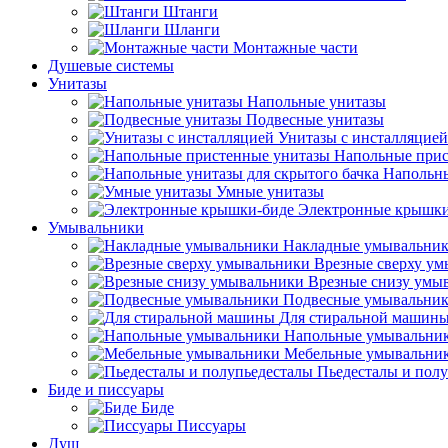
Штанги
Шланги
Монтажные части
Душевые системы
Унитазы
Напольные унитазы
Подвесные унитазы
Унитазы с инсталляцией
Напольные прис
Напольны
Умные унитазы
Электронные крышки
Умывальники
Накладные умывальни
Врезные сверху у
Врезные снизу умы
Подвесные умывальни
Для стиральной машин
Напольные умывальни
Мебельные умывальни
Пьедесталы и пол
Биде и писсуары
Биде
Писсуары
Душ