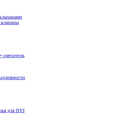
клапанами
 клапаны
+ смеситель
адлежности
нья для DYI