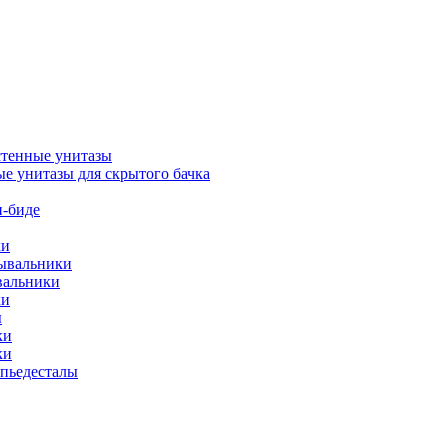
тенные унитазы
е унитазы для скрытого бачка
-биде
ки
мывальники
вальники
ки
ы
ки
ки
упьедесталы