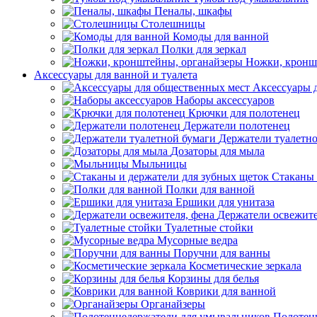
Пеналы, шкафы
Столешницы
Комоды для ванной
Полки для зеркал
Ножки, кронш
Аксессуары для ванной и туалета
Аксессуары 
Наборы аксессуаров
Крючки для полотенец
Держатели полотенец
Держатели туалетн
Дозаторы для мыла
Мыльницы
Стаканы 
Полки для ванной
Ершики для унитаза
Держатели освежите
Туалетные стойки
Мусорные ведра
Поручни для ванны
Косметические зеркала
Корзины для белья
Коврики для ванной
Органайзеры
Полотен