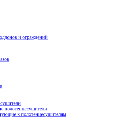
поддонов и ограждений
азов
ий
есушители
ие полотенцесушители
тующие к полотенцесушителям