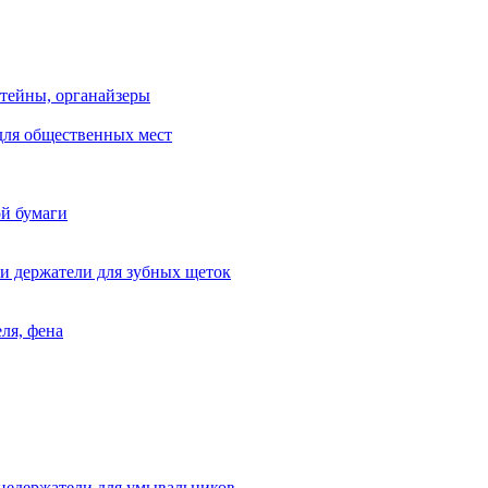
тейны, органайзеры
для общественных мест
ой бумаги
и держатели для зубных щеток
ля, фена
цедержатели для умывальников