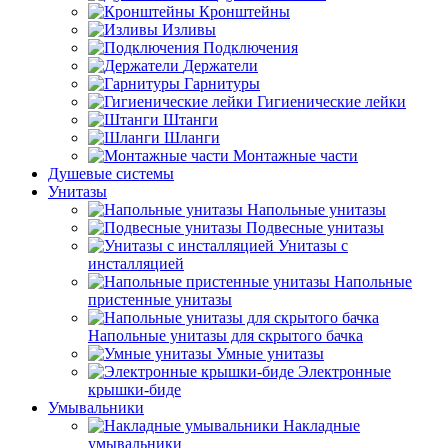
Кронштейны
Изливы
Подключения
Держатели
Гарнитуры
Гигиенические лейки
Штанги
Шланги
Монтажные части
Душевые системы
Унитазы
Напольные унитазы
Подвесные унитазы
Унитазы с
инсталляцией
Напольные
пристенные унитазы
Напольные унитазы для скрытого бачка
Умные унитазы
Электронные
крышки-биде
Умывальники
Накладные
умывальники