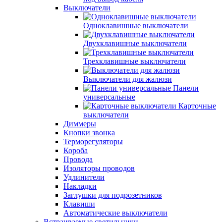
Выключатели
Одноклавишные выключатели
Двухклавишные выключатели
Трехклавишные выключатели
Выключатели для жалюзи
Панели
универсальные
Карточные
выключатели
Диммеры
Кнопки звонка
Терморегуляторы
Короба
Провода
Изоляторы проводов
Удлинители
Накладки
Заглушки для подрозетников
Клавиши
Автоматические выключатели
Встраиваемые светильники