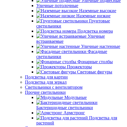
Уличные подвесные
Уличные потолочные
Наземные высокие
Наземные низкие
Грунтовые
светильники
Подсветка номера
Уличные
встраиваемые
Уличные настенные
Фасадные
светильники
Фонарные столбы
Прожекторы
Световые фигуры
Подсветка для картин
Подсветка для зеркал
Светильники с вентилятором
Прочие светильники
Модульные
Бактерицидные светильники
Армстронг
Подсветка для
растений