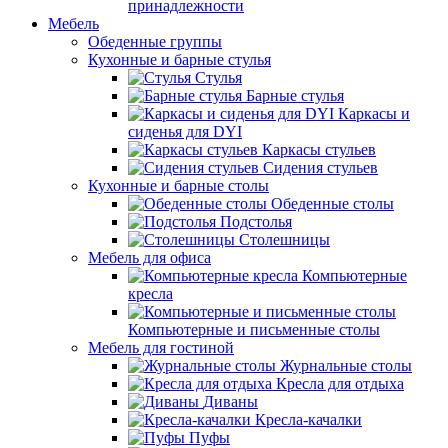
принадлежности
Мебель
Обеденные группы
Кухонные и барные стулья
Стулья
Барные стулья
Каркасы и
сиденья для DYI
Каркасы стульев
Сидения стульев
Кухонные и барные столы
Обеденные столы
Подстолья
Столешницы
Мебель для офиса
Компьютерные
кресла
Компьютерные и письменные столы
Мебель для гостиной
Журнальные столы
Кресла для отдыха
Диваны
Кресла-качалки
Пуфы