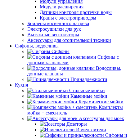
Модули управления
Модули расширения
Датчики контроля протечки воды
Краны с электроприводом
Бойлеры косвенного нагрева
Электросушилки для рук
Вытяжные вентиляторы
Аксессуары для отопительной техники
Сифоны, водосливы
Сифоны
Сифоны с
донным клапанами
Водосливы,
донные клапаны
Принадлежности
Кухня
Стальные мойки
Каменные мойки
Керамические мойки
Комплекты
мойка + смеситель
Аксессуары для моек
Дозаторы
Измельчители
Сифоны и