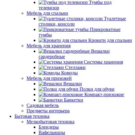
Тумбы под
телевизор
Мебель для спальни
Туалетные
столики, консоли
Прикроватные
тумбы
Кровати для спальни
Мебель для хранения
Вешалки
гардеробные
Системы хранения
Стеллажи
Комоды
Мебель для прихожей
Вешалки
Полки для обуви
Компакт-прихожие
Банкетки
Садовая мебель
Предметы интерьера
Бытовая техника
Мелкобытовая техника
Блендеры
Вафельницы