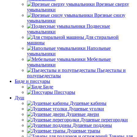
Врезные сверху
умывальники
Врезные снизу
умывальники
Подвесные
умывальники
Для стиральной
машины
Напольные
умывальники
Мебельные
умывальники
Пьедесталы и
полупьедесталы
Биде и писсуары
Биде
Писсуары
Душ
Душевые кабины
Душевые уголки
Душевые двери
Душевые перегородки
Душевые поддоны
Душевые трапы
Товары для