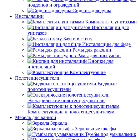
поддонов и ограждений
Сиденья для душа
Инсталляции
Комплекты с унитазами
Инсталляции для
унитазов
Бачки в стену
Инсталляции для биде
Рамы для раковин
Рамы для писсуаров
Кнопки для
инсталляций
Комплектующие
Полотенцесушители
Водяные
полотенцесушители
Электрические полотенцесушители
Комплектующие к полотенцесушителям
Мебель для ванной
Зеркала
Зеркальные шкафы
Тумбы под умывальник
Пеналы, шкафы