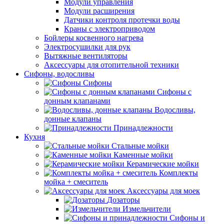
Модули управления
Модули расширения
Датчики контроля протечки воды
Краны с электроприводом
Бойлеры косвенного нагрева
Электросушилки для рук
Вытяжные вентиляторы
Аксессуары для отопительной техники
Сифоны, водосливы
Сифоны
Сифоны с
донным клапанами
Водосливы,
донные клапаны
Принадлежности
Кухня
Стальные мойки
Каменные мойки
Керамические мойки
Комплекты
мойка + смеситель
Аксессуары для моек
Дозаторы
Измельчители
Сифоны и