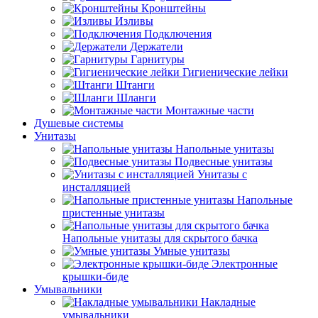
Кронштейны
Изливы
Подключения
Держатели
Гарнитуры
Гигиенические лейки
Штанги
Шланги
Монтажные части
Душевые системы
Унитазы
Напольные унитазы
Подвесные унитазы
Унитазы с
инсталляцией
Напольные
пристенные унитазы
Напольные унитазы для скрытого бачка
Умные унитазы
Электронные
крышки-биде
Умывальники
Накладные
умывальники