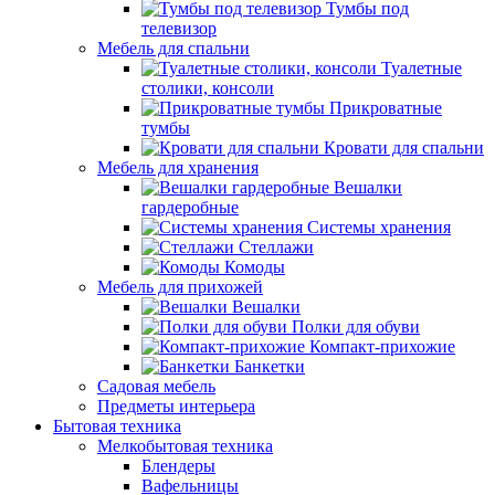
Тумбы под
телевизор
Мебель для спальни
Туалетные
столики, консоли
Прикроватные
тумбы
Кровати для спальни
Мебель для хранения
Вешалки
гардеробные
Системы хранения
Стеллажи
Комоды
Мебель для прихожей
Вешалки
Полки для обуви
Компакт-прихожие
Банкетки
Садовая мебель
Предметы интерьера
Бытовая техника
Мелкобытовая техника
Блендеры
Вафельницы