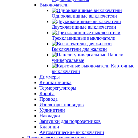
Выключатели
Одноклавишные выключатели
Двухклавишные выключатели
Трехклавишные выключатели
Выключатели для жалюзи
Панели
универсальные
Карточные
выключатели
Диммеры
Кнопки звонка
Терморегуляторы
Короба
Провода
Изоляторы проводов
Удлинители
Накладки
Заглушки для подрозетников
Клавиши
Автоматические выключатели
Встраиваемые светильники