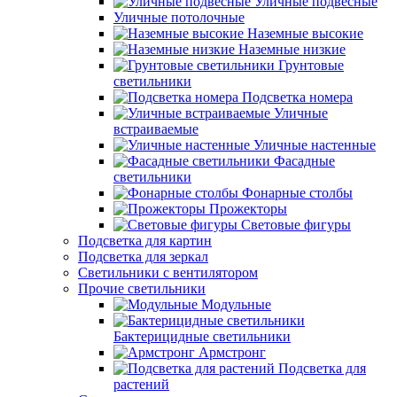
Уличные подвесные
Уличные потолочные
Наземные высокие
Наземные низкие
Грунтовые
светильники
Подсветка номера
Уличные
встраиваемые
Уличные настенные
Фасадные
светильники
Фонарные столбы
Прожекторы
Световые фигуры
Подсветка для картин
Подсветка для зеркал
Светильники с вентилятором
Прочие светильники
Модульные
Бактерицидные светильники
Армстронг
Подсветка для
растений