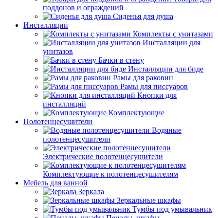
поддонов и ограждений
Сиденья для душа
Инсталляции
Комплекты с унитазами
Инсталляции для
унитазов
Бачки в стену
Инсталляции для биде
Рамы для раковин
Рамы для писсуаров
Кнопки для
инсталляций
Комплектующие
Полотенцесушители
Водяные
полотенцесушители
Электрические полотенцесушители
Комплектующие к полотенцесушителям
Мебель для ванной
Зеркала
Зеркальные шкафы
Тумбы под умывальник
Пеналы, шкафы