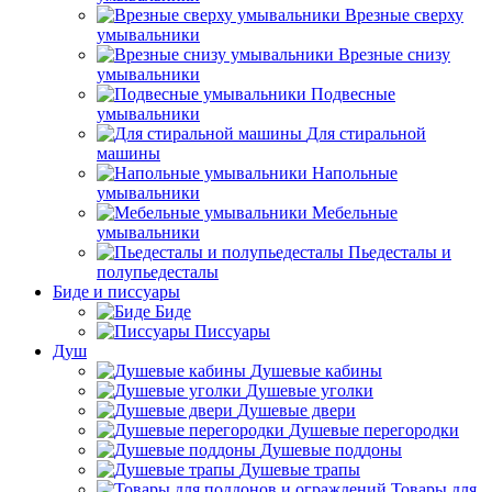
Врезные сверху
умывальники
Врезные снизу
умывальники
Подвесные
умывальники
Для стиральной
машины
Напольные
умывальники
Мебельные
умывальники
Пьедесталы и
полупьедесталы
Биде и писсуары
Биде
Писсуары
Душ
Душевые кабины
Душевые уголки
Душевые двери
Душевые перегородки
Душевые поддоны
Душевые трапы
Товары для