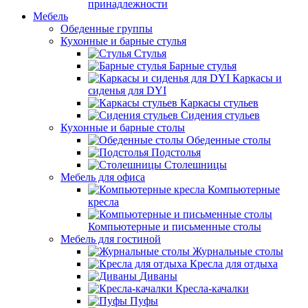
принадлежности
Мебель
Обеденные группы
Кухонные и барные стулья
Стулья
Барные стулья
Каркасы и
сиденья для DYI
Каркасы стульев
Сидения стульев
Кухонные и барные столы
Обеденные столы
Подстолья
Столешницы
Мебель для офиса
Компьютерные
кресла
Компьютерные и письменные столы
Мебель для гостиной
Журнальные столы
Кресла для отдыха
Диваны
Кресла-качалки
Пуфы