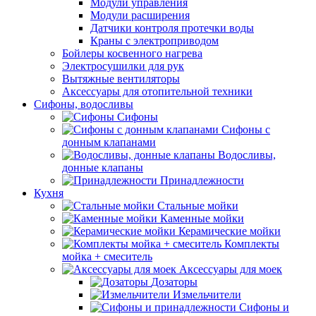
Модули управления
Модули расширения
Датчики контроля протечки воды
Краны с электроприводом
Бойлеры косвенного нагрева
Электросушилки для рук
Вытяжные вентиляторы
Аксессуары для отопительной техники
Сифоны, водосливы
Сифоны
Сифоны с
донным клапанами
Водосливы,
донные клапаны
Принадлежности
Кухня
Стальные мойки
Каменные мойки
Керамические мойки
Комплекты
мойка + смеситель
Аксессуары для моек
Дозаторы
Измельчители
Сифоны и