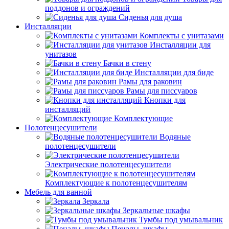
поддонов и ограждений
Сиденья для душа
Инсталляции
Комплекты с унитазами
Инсталляции для
унитазов
Бачки в стену
Инсталляции для биде
Рамы для раковин
Рамы для писсуаров
Кнопки для
инсталляций
Комплектующие
Полотенцесушители
Водяные
полотенцесушители
Электрические полотенцесушители
Комплектующие к полотенцесушителям
Мебель для ванной
Зеркала
Зеркальные шкафы
Тумбы под умывальник
Пеналы, шкафы