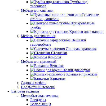
Тумбы под
телевизор
Мебель для спальни
Туалетные
столики, консоли
Прикроватные
тумбы
Кровати для спальни
Мебель для хранения
Вешалки
гардеробные
Системы хранения
Стеллажи
Комоды
Мебель для прихожей
Вешалки
Полки для обуви
Компакт-прихожие
Банкетки
Садовая мебель
Предметы интерьера
Бытовая техника
Мелкобытовая техника
Блендеры
Вафельницы