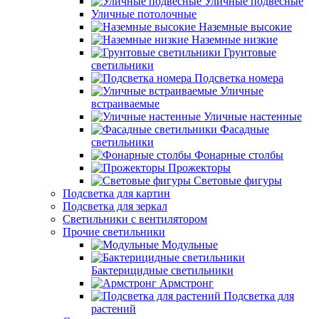
Уличные подвесные
Уличные потолочные
Наземные высокие
Наземные низкие
Грунтовые
светильники
Подсветка номера
Уличные
встраиваемые
Уличные настенные
Фасадные
светильники
Фонарные столбы
Прожекторы
Световые фигуры
Подсветка для картин
Подсветка для зеркал
Светильники с вентилятором
Прочие светильники
Модульные
Бактерицидные светильники
Армстронг
Подсветка для
растений