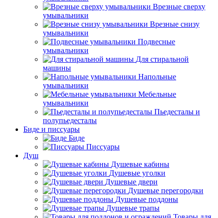
Врезные сверху
умывальники
Врезные снизу
умывальники
Подвесные
умывальники
Для стиральной
машины
Напольные
умывальники
Мебельные
умывальники
Пьедесталы и
полупьедесталы
Биде и писсуары
Биде
Писсуары
Душ
Душевые кабины
Душевые уголки
Душевые двери
Душевые перегородки
Душевые поддоны
Душевые трапы
Товары для