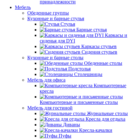
принадлежности
Мебель
Обеденные группы
Кухонные и барные стулья
Стулья
Барные стулья
Каркасы и
сиденья для DYI
Каркасы стульев
Сидения стульев
Кухонные и барные столы
Обеденные столы
Подстолья
Столешницы
Мебель для офиса
Компьютерные
кресла
Компьютерные и письменные столы
Мебель для гостиной
Журнальные столы
Кресла для отдыха
Диваны
Кресла-качалки
Пуфы