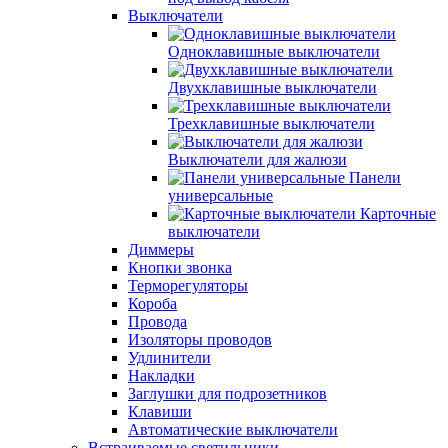
Выключатели
Одноклавишные выключатели
Двухклавишные выключатели
Трехклавишные выключатели
Выключатели для жалюзи
Панели
универсальные
Карточные
выключатели
Диммеры
Кнопки звонка
Терморегуляторы
Короба
Провода
Изоляторы проводов
Удлинители
Накладки
Заглушки для подрозетников
Клавиши
Автоматические выключатели
Встраиваемые светильники