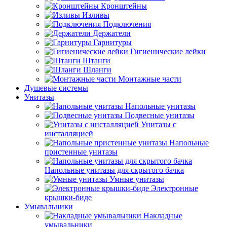
Кронштейны
Изливы
Подключения
Держатели
Гарнитуры
Гигиенические лейки
Штанги
Шланги
Монтажные части
Душевые системы
Унитазы
Напольные унитазы
Подвесные унитазы
Унитазы с
инсталляцией
Напольные
пристенные унитазы
Напольные унитазы для скрытого бачка
Умные унитазы
Электронные
крышки-биде
Умывальники
Накладные
умывальники