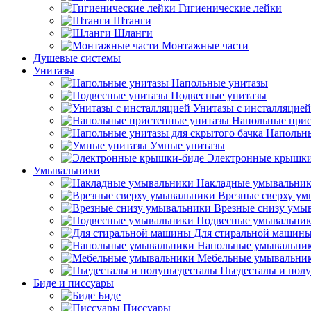
Гигиенические лейки
Штанги
Шланги
Монтажные части
Душевые системы
Унитазы
Напольные унитазы
Подвесные унитазы
Унитазы с инсталляцией
Напольные прис
Напольны
Умные унитазы
Электронные крышки
Умывальники
Накладные умывальни
Врезные сверху у
Врезные снизу умы
Подвесные умывальни
Для стиральной машин
Напольные умывальни
Мебельные умывальни
Пьедесталы и пол
Биде и писсуары
Биде
Писсуары