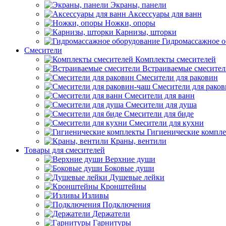
Экраны, панели
Аксессуары для ванн
Ножки, опоры
Карнизы, шторки
Гидромассажное о
Смесители
Комплекты смесителей
Встраиваемые смесите
Смесители для раковин
Смесители для рако
Смесители для ванн
Смесители для душа
Смесители для биде
Смесители для кухни
Гигиенические компл
Краны, вентили
Товары для смесителей
Верхние души
Боковые души
Душевые лейки
Кронштейны
Изливы
Подключения
Держатели
Гарнитуры