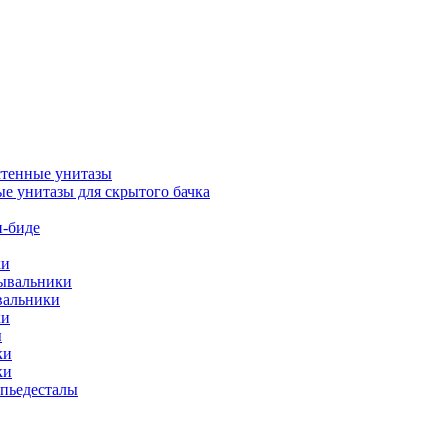
тенные унитазы
е унитазы для скрытого бачка
-биде
ки
мывальники
вальники
ки
ы
ки
ки
упьедесталы