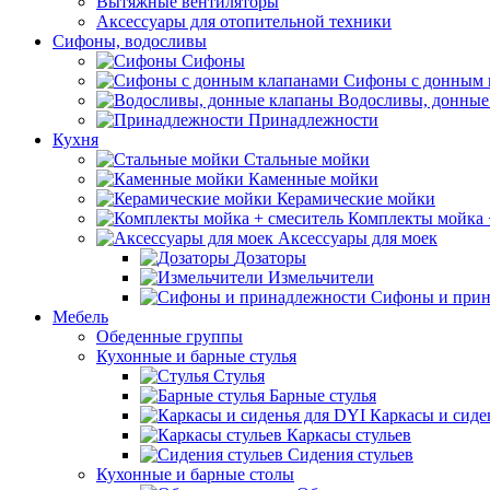
Вытяжные вентиляторы
Аксессуары для отопительной техники
Сифоны, водосливы
Сифоны
Сифоны с донным 
Водосливы, донные
Принадлежности
Кухня
Стальные мойки
Каменные мойки
Керамические мойки
Комплекты мойка 
Аксессуары для моек
Дозаторы
Измельчители
Сифоны и прин
Мебель
Обеденные группы
Кухонные и барные стулья
Стулья
Барные стулья
Каркасы и сиде
Каркасы стульев
Сидения стульев
Кухонные и барные столы