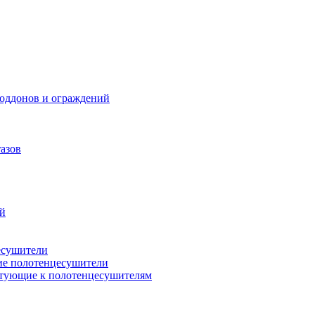
поддонов и ограждений
азов
ий
есушители
ие полотенцесушители
тующие к полотенцесушителям