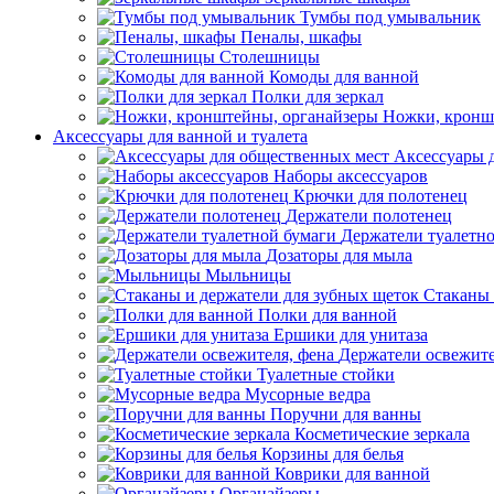
Тумбы под умывальник
Пеналы, шкафы
Столешницы
Комоды для ванной
Полки для зеркал
Ножки, кронш
Аксессуары для ванной и туалета
Аксессуары 
Наборы аксессуаров
Крючки для полотенец
Держатели полотенец
Держатели туалетн
Дозаторы для мыла
Мыльницы
Стаканы 
Полки для ванной
Ершики для унитаза
Держатели освежите
Туалетные стойки
Мусорные ведра
Поручни для ванны
Косметические зеркала
Корзины для белья
Коврики для ванной
Органайзеры