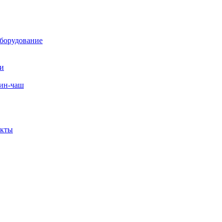
борудование
ли
вин-чаш
екты