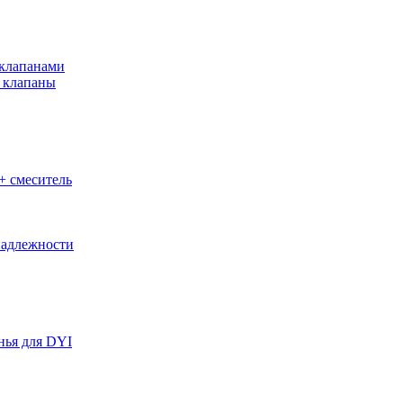
клапанами
 клапаны
+ смеситель
адлежности
нья для DYI