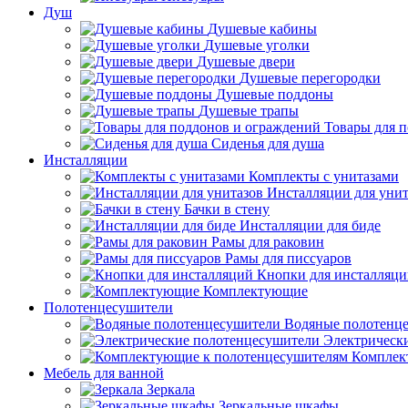
Душ
Душевые кабины
Душевые уголки
Душевые двери
Душевые перегородки
Душевые поддоны
Душевые трапы
Товары для 
Сиденья для душа
Инсталляции
Комплекты с унитазами
Инсталляции для унит
Бачки в стену
Инсталляции для биде
Рамы для раковин
Рамы для писсуаров
Кнопки для инсталляц
Комплектующие
Полотенцесушители
Водяные полотенц
Электрическ
Комплек
Мебель для ванной
Зеркала
Зеркальные шкафы