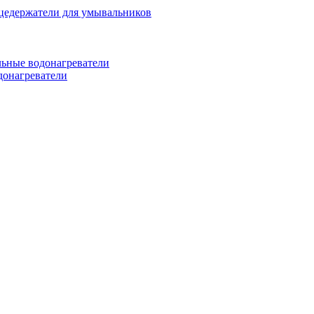
цедержатели для умывальников
ьные водонагреватели
донагреватели