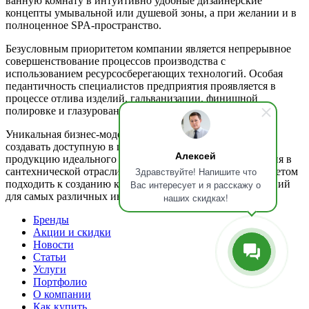
ванную комнату в интуитивно удобные дизайнерские
концепты умывальной или душевой зоны, а при желании и в
полноценное SPA-пространство.
Безусловным приоритетом компании является непрерывное
совершенствование процессов производства с
использованием ресурсосберегающих технологий. Особая
педантичность специалистов предприятия проявляется в
процессе отлива изделий, гальванизации, финишной
полировке и глазуровании керамических изделий.
Уникальная бизнес-модель, в контексте которой удается
создавать доступную в широком ценовом диапазоне
Алексей
продукцию идеального качества, и передовые достижения в
Здравствуйте! Напишите что
сантехнической отрасли позволяют скрупулезно и с трепетом
подходить к созданию комплексных дизайнерских решений
Вас интересует и я расскажу о
для самых различных интерьеров ванных комнат.
наших скидках!
Бренды
Акции и скидки
Новости
Статьи
Услуги
Портфолио
О компании
Как купить