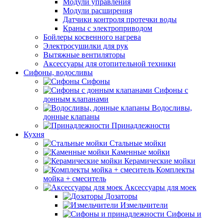
Модули управления
Модули расширения
Датчики контроля протечки воды
Краны с электроприводом
Бойлеры косвенного нагрева
Электросушилки для рук
Вытяжные вентиляторы
Аксессуары для отопительной техники
Сифоны, водосливы
Сифоны
Сифоны с
донным клапанами
Водосливы,
донные клапаны
Принадлежности
Кухня
Стальные мойки
Каменные мойки
Керамические мойки
Комплекты
мойка + смеситель
Аксессуары для моек
Дозаторы
Измельчители
Сифоны и