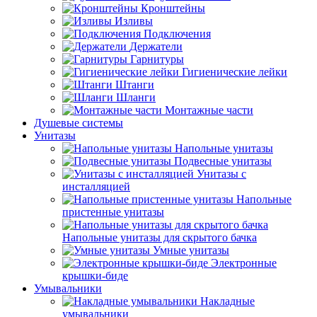
Кронштейны
Изливы
Подключения
Держатели
Гарнитуры
Гигиенические лейки
Штанги
Шланги
Монтажные части
Душевые системы
Унитазы
Напольные унитазы
Подвесные унитазы
Унитазы с
инсталляцией
Напольные
пристенные унитазы
Напольные унитазы для скрытого бачка
Умные унитазы
Электронные
крышки-биде
Умывальники
Накладные
умывальники