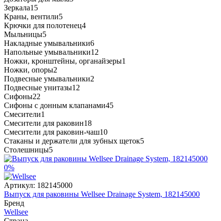
Зеркала
15
Краны, вентили
5
Крючки для полотенец
4
Мыльницы
5
Накладные умывальники
6
Напольные умывальники
12
Ножки, кронштейны, органайзеры
1
Ножки, опоры
2
Подвесные умывальники
2
Подвесные унитазы
12
Сифоны
22
Сифоны с донным клапанами
45
Смесители
1
Смесители для раковин
18
Смесители для раковин-чаш
10
Стаканы и держатели для зубных щеток
5
Столешницы
5
0%
Артикул:
182145000
Выпуск для раковины Wellsee Drainage System, 182145000
Бренд
Wellsee
Страна