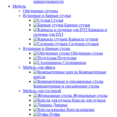
принадлежности
Мебель
Обеденные группы
Кухонные и барные стулья
Стулья
Барные стулья
Каркасы и
сиденья для DYI
Каркасы стульев
Сидения стульев
Кухонные и барные столы
Обеденные столы
Подстолья
Столешницы
Мебель для офиса
Компьютерные
кресла
Компьютерные и письменные столы
Мебель для гостиной
Журнальные столы
Кресла для отдыха
Диваны
Кресла-качалки
Пуфы