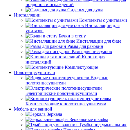
поддонов и ограждений
Сиденья для душа
Инсталляции
Комплекты с унитазами
Инсталляции для
унитазов
Бачки в стену
Инсталляции для биде
Рамы для раковин
Рамы для писсуаров
Кнопки для
инсталляций
Комплектующие
Полотенцесушители
Водяные
полотенцесушители
Электрические полотенцесушители
Комплектующие к полотенцесушителям
Мебель для ванной
Зеркала
Зеркальные шкафы
Тумбы под умывальник
Пеналы, шкафы