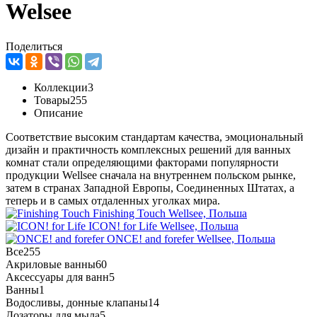
Welsee
Поделиться
Коллекции
3
Товары
255
Описание
Соответствие высоким стандартам качества, эмоциональный
дизайн и практичность комплексных решений для ванных
комнат стали определяющими факторами популярности
продукции Wellsee сначала на внутреннем польском рынке,
затем в странах Западной Европы, Соединенных Штатах, а
теперь и в самых отдаленных уголках мира.
Finishing Touch
Wellsee, Польша
ICON! for Life
Wellsee, Польша
ONCE! and forefer
Wellsee, Польша
Все
255
Акриловые ванны
60
Аксессуары для ванн
5
Ванны
1
Водосливы, донные клапаны
14
Дозаторы для мыла
5