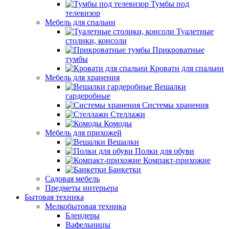
Тумбы под
телевизор
Мебель для спальни
Туалетные
столики, консоли
Прикроватные
тумбы
Кровати для спальни
Мебель для хранения
Вешалки
гардеробные
Системы хранения
Стеллажи
Комоды
Мебель для прихожей
Вешалки
Полки для обуви
Компакт-прихожие
Банкетки
Садовая мебель
Предметы интерьера
Бытовая техника
Мелкобытовая техника
Блендеры
Вафельницы