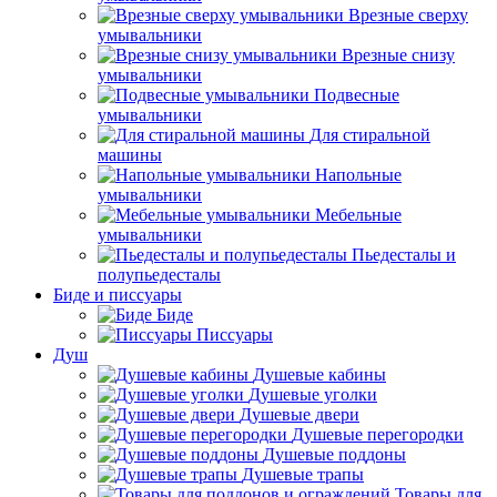
Врезные сверху
умывальники
Врезные снизу
умывальники
Подвесные
умывальники
Для стиральной
машины
Напольные
умывальники
Мебельные
умывальники
Пьедесталы и
полупьедесталы
Биде и писсуары
Биде
Писсуары
Душ
Душевые кабины
Душевые уголки
Душевые двери
Душевые перегородки
Душевые поддоны
Душевые трапы
Товары для