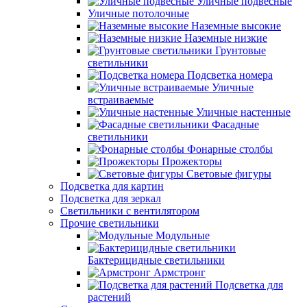
Уличные подвесные
Уличные потолочные
Наземные высокие
Наземные низкие
Грунтовые
светильники
Подсветка номера
Уличные
встраиваемые
Уличные настенные
Фасадные
светильники
Фонарные столбы
Прожекторы
Световые фигуры
Подсветка для картин
Подсветка для зеркал
Светильники с вентилятором
Прочие светильники
Модульные
Бактерицидные светильники
Армстронг
Подсветка для
растений