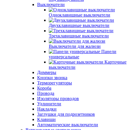
Выключатели
Одноклавишные выключатели
Двухклавишные выключатели
Трехклавишные выключатели
Выключатели для жалюзи
Панели
универсальные
Карточные
выключатели
Диммеры
Кнопки звонка
Терморегуляторы
Короба
Провода
Изоляторы проводов
Удлинители
Накладки
Заглушки для подрозетников
Клавиши
Автоматические выключатели
Встраиваемые светильники