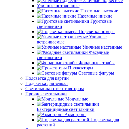
Уличные подвесные
Уличные потолочные
Наземные высокие
Наземные низкие
Грунтовые
светильники
Подсветка номера
Уличные
встраиваемые
Уличные настенные
Фасадные
светильники
Фонарные столбы
Прожекторы
Световые фигуры
Подсветка для картин
Подсветка для зеркал
Светильники с вентилятором
Прочие светильники
Модульные
Бактерицидные светильники
Армстронг
Подсветка для
растений