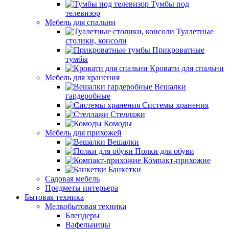
Тумбы под
телевизор
Мебель для спальни
Туалетные
столики, консоли
Прикроватные
тумбы
Кровати для спальни
Мебель для хранения
Вешалки
гардеробные
Системы хранения
Стеллажи
Комоды
Мебель для прихожей
Вешалки
Полки для обуви
Компакт-прихожие
Банкетки
Садовая мебель
Предметы интерьера
Бытовая техника
Мелкобытовая техника
Блендеры
Вафельницы