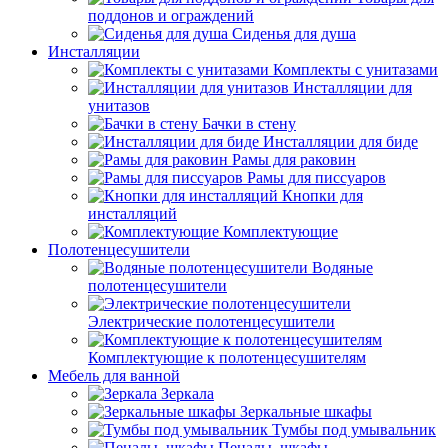
поддонов и ограждений
Сиденья для душа
Инсталляции
Комплекты с унитазами
Инсталляции для
унитазов
Бачки в стену
Инсталляции для биде
Рамы для раковин
Рамы для писсуаров
Кнопки для
инсталляций
Комплектующие
Полотенцесушители
Водяные
полотенцесушители
Электрические полотенцесушители
Комплектующие к полотенцесушителям
Мебель для ванной
Зеркала
Зеркальные шкафы
Тумбы под умывальник
Пеналы, шкафы