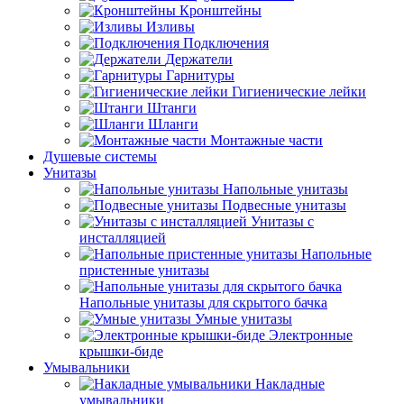
Кронштейны
Изливы
Подключения
Держатели
Гарнитуры
Гигиенические лейки
Штанги
Шланги
Монтажные части
Душевые системы
Унитазы
Напольные унитазы
Подвесные унитазы
Унитазы с
инсталляцией
Напольные
пристенные унитазы
Напольные унитазы для скрытого бачка
Умные унитазы
Электронные
крышки-биде
Умывальники
Накладные
умывальники