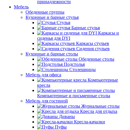
принадлежности
Мебель
Обеденные группы
Кухонные и барные стулья
Стулья
Барные стулья
Каркасы и
сиденья для DYI
Каркасы стульев
Сидения стульев
Кухонные и барные столы
Обеденные столы
Подстолья
Столешницы
Мебель для офиса
Компьютерные
кресла
Компьютерные и письменные столы
Мебель для гостиной
Журнальные столы
Кресла для отдыха
Диваны
Кресла-качалки
Пуфы