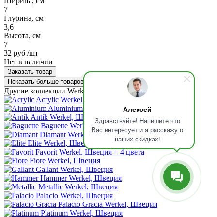
Ширина, см
7
Глубина, см
3,6
Высота, см
7
32 руб
/шт
Нет в наличии
Заказать товар
Показать больше товаров
Другие коллекции Werkel
Acrylic
Werkel, Швеция
Aluminium
Werkel, Швеция
Алексей
Antik
Werkel, Швеция
Здравствуйте! Напишите что
Baguette
Werkel, Швеция
Вас интересует и я расскажу о
Diamant
Werkel, Швеция
наших скидках!
Elite
Werkel, Швеция
Favorit
Werkel, Швеция
+ 4 цвета
Fiore
Werkel, Швеция
Gallant
Werkel, Швеция
Hammer
Werkel, Швеция
Metallic
Werkel, Швеция
Palacio
Werkel, Швеция
Palacio Gracia
Werkel, Швеция
Platinum
Werkel, Швеция