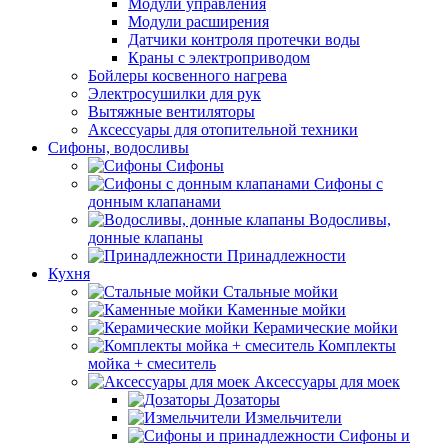
Модули управления
Модули расширения
Датчики контроля протечки воды
Краны с электроприводом
Бойлеры косвенного нагрева
Электросушилки для рук
Вытяжные вентиляторы
Аксессуары для отопительной техники
Сифоны, водосливы
Сифоны
Сифоны с
донным клапанами
Водосливы,
донные клапаны
Принадлежности
Кухня
Стальные мойки
Каменные мойки
Керамические мойки
Комплекты
мойка + смеситель
Аксессуары для моек
Дозаторы
Измельчители
Сифоны и