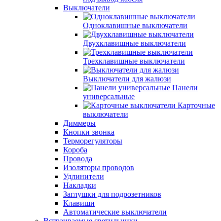
Выключатели
Одноклавишные выключатели
Двухклавишные выключатели
Трехклавишные выключатели
Выключатели для жалюзи
Панели
универсальные
Карточные
выключатели
Диммеры
Кнопки звонка
Терморегуляторы
Короба
Провода
Изоляторы проводов
Удлинители
Накладки
Заглушки для подрозетников
Клавиши
Автоматические выключатели
Встраиваемые светильники