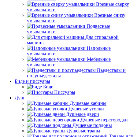
Врезные сверху
умывальники
Врезные снизу
умывальники
Подвесные
умывальники
Для стиральной
машины
Напольные
умывальники
Мебельные
умывальники
Пьедесталы и
полупьедесталы
Биде и писсуары
Биде
Писсуары
Душ
Душевые кабины
Душевые уголки
Душевые двери
Душевые перегородки
Душевые поддоны
Душевые трапы
Товары для