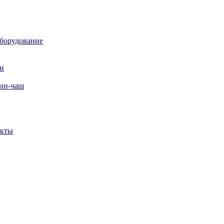
борудование
ли
вин-чаш
екты