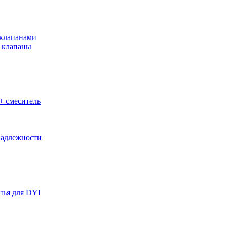
клапанами
 клапаны
+ смеситель
адлежности
нья для DYI