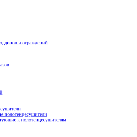
поддонов и ограждений
азов
ий
есушители
ие полотенцесушители
тующие к полотенцесушителям