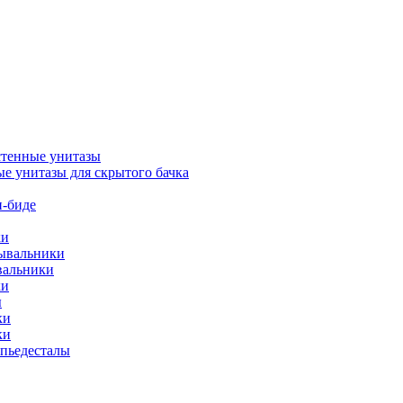
тенные унитазы
е унитазы для скрытого бачка
-биде
ки
мывальники
вальники
ки
ы
ки
ки
упьедесталы