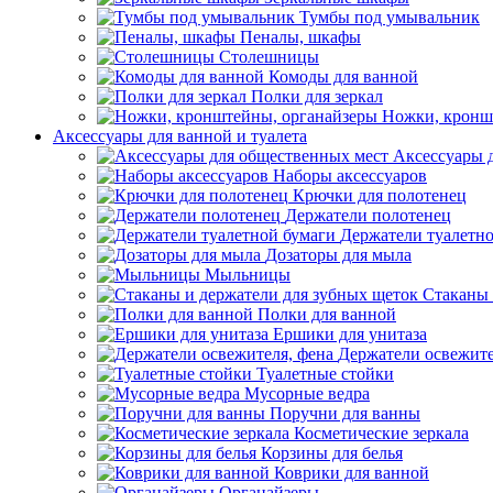
Тумбы под умывальник
Пеналы, шкафы
Столешницы
Комоды для ванной
Полки для зеркал
Ножки, кронш
Аксессуары для ванной и туалета
Аксессуары 
Наборы аксессуаров
Крючки для полотенец
Держатели полотенец
Держатели туалетн
Дозаторы для мыла
Мыльницы
Стаканы 
Полки для ванной
Ершики для унитаза
Держатели освежите
Туалетные стойки
Мусорные ведра
Поручни для ванны
Косметические зеркала
Корзины для белья
Коврики для ванной
Органайзеры