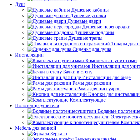
Душ
Душевые кабины
Душевые уголки
Душевые двери
Душевые перегородки
Душевые поддоны
Душевые трапы
Товары для 
Сиденья для душа
Инсталляции
Комплекты с унитазами
Инсталляции для унит
Бачки в стену
Инсталляции для биде
Рамы для раковин
Рамы для писсуаров
Кнопки для инсталляц
Комплектующие
Полотенцесушители
Водяные полотенц
Электрическ
Комплек
Мебель для ванной
Зеркала
Зеркальные шкафы