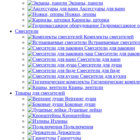
Экраны, панели
Аксессуары для ванн
Ножки, опоры
Карнизы, шторки
Гидромассажное о
Смесители
Комплекты смесителей
Встраиваемые смесите
Смесители для раковин
Смесители для рако
Смесители для ванн
Смесители для душа
Смесители для биде
Смесители для кухни
Гигиенические компл
Краны, вентили
Товары для смесителей
Верхние души
Боковые души
Душевые лейки
Кронштейны
Изливы
Подключения
Держатели
Гарнитуры