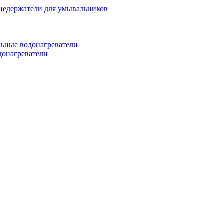
цедержатели для умывальников
ьные водонагреватели
донагреватели