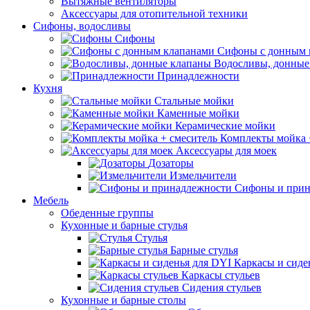
Вытяжные вентиляторы
Аксессуары для отопительной техники
Сифоны, водосливы
Сифоны
Сифоны с донным 
Водосливы, донные
Принадлежности
Кухня
Стальные мойки
Каменные мойки
Керамические мойки
Комплекты мойка 
Аксессуары для моек
Дозаторы
Измельчители
Сифоны и прин
Мебель
Обеденные группы
Кухонные и барные стулья
Стулья
Барные стулья
Каркасы и сиде
Каркасы стульев
Сидения стульев
Кухонные и барные столы