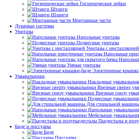
Гигиенические лейки
Штанги
Шланги
Монтажные части
Душевые системы
Унитазы
Напольные унитазы
Подвесные унитазы
Унитазы с инсталляцией
Напольные прис
Напольны
Умные унитазы
Электронные крышки
Умывальники
Накладные умывальни
Врезные сверху у
Врезные снизу умы
Подвесные умывальни
Для стиральной машин
Напольные умывальни
Мебельные умывальни
Пьедесталы и пол
Биде и писсуары
Биде
Писсуары