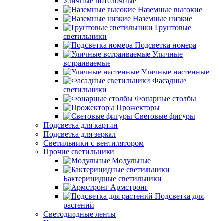
Уличные потолочные
Наземные высокие
Наземные низкие
Грунтовые
светильники
Подсветка номера
Уличные
встраиваемые
Уличные настенные
Фасадные
светильники
Фонарные столбы
Прожекторы
Световые фигуры
Подсветка для картин
Подсветка для зеркал
Светильники с вентилятором
Прочие светильники
Модульные
Бактерицидные светильники
Армстронг
Подсветка для
растений
Светодиодные ленты