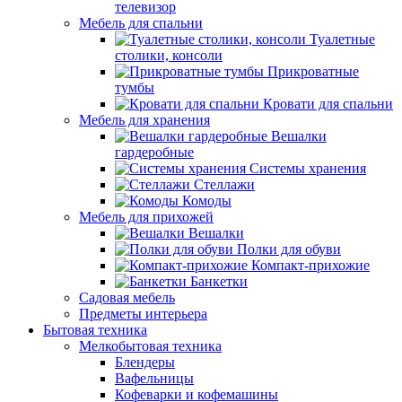
телевизор
Мебель для спальни
Туалетные
столики, консоли
Прикроватные
тумбы
Кровати для спальни
Мебель для хранения
Вешалки
гардеробные
Системы хранения
Стеллажи
Комоды
Мебель для прихожей
Вешалки
Полки для обуви
Компакт-прихожие
Банкетки
Садовая мебель
Предметы интерьера
Бытовая техника
Мелкобытовая техника
Блендеры
Вафельницы
Кофеварки и кофемашины