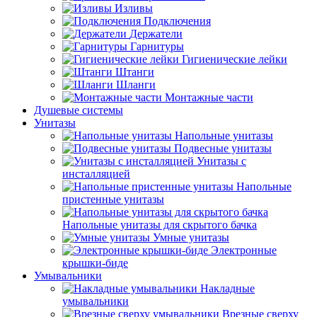
Изливы
Подключения
Держатели
Гарнитуры
Гигиенические лейки
Штанги
Шланги
Монтажные части
Душевые системы
Унитазы
Напольные унитазы
Подвесные унитазы
Унитазы с
инсталляцией
Напольные
пристенные унитазы
Напольные унитазы для скрытого бачка
Умные унитазы
Электронные
крышки-биде
Умывальники
Накладные
умывальники
Врезные сверху