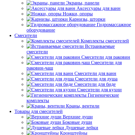
Экраны, панели
Аксессуары для ванн
Ножки, опоры
Карнизы, шторки
Гидромассажное
оборудование
Смесители
Комплекты смесителей
Встраиваемые
смесители
Смесители для раковин
Смесители для
раковин-чаш
Смесители для ванн
Смесители для душа
Смесители для биде
Смесители для кухни
Гигиенические
комплекты
Краны, вентили
Товары для смесителей
Верхние души
Боковые души
Душевые лейки
Кронштейны