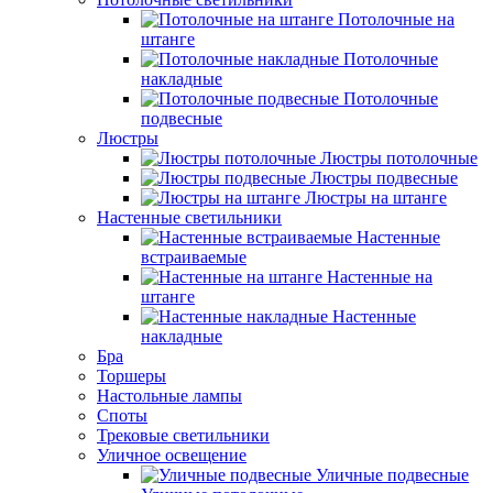
Потолочные на
штанге
Потолочные
накладные
Потолочные
подвесные
Люстры
Люстры потолочные
Люстры подвесные
Люстры на штанге
Настенные светильники
Настенные
встраиваемые
Настенные на
штанге
Настенные
накладные
Бра
Торшеры
Настольные лампы
Споты
Трековые светильники
Уличное освещение
Уличные подвесные