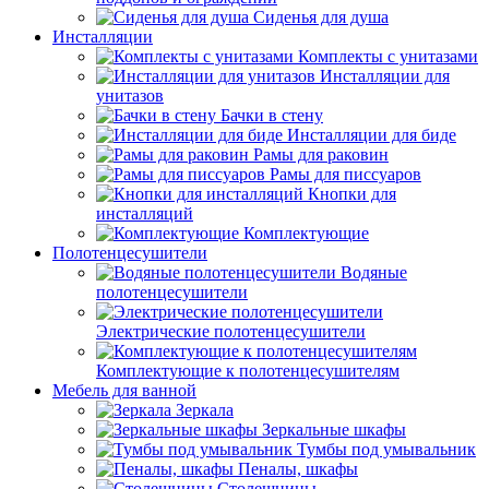
Сиденья для душа
Инсталляции
Комплекты с унитазами
Инсталляции для
унитазов
Бачки в стену
Инсталляции для биде
Рамы для раковин
Рамы для писсуаров
Кнопки для
инсталляций
Комплектующие
Полотенцесушители
Водяные
полотенцесушители
Электрические полотенцесушители
Комплектующие к полотенцесушителям
Мебель для ванной
Зеркала
Зеркальные шкафы
Тумбы под умывальник
Пеналы, шкафы
Столешницы