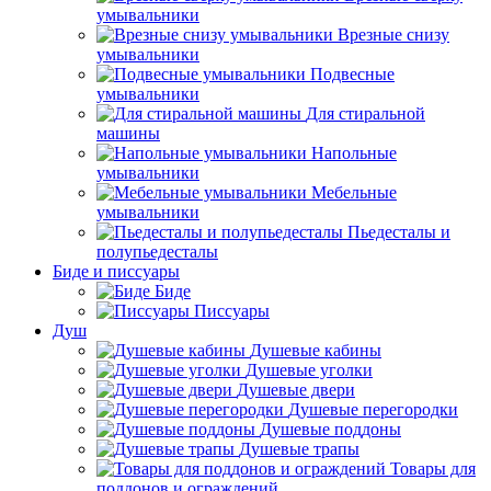
умывальники
Врезные снизу
умывальники
Подвесные
умывальники
Для стиральной
машины
Напольные
умывальники
Мебельные
умывальники
Пьедесталы и
полупьедесталы
Биде и писсуары
Биде
Писсуары
Душ
Душевые кабины
Душевые уголки
Душевые двери
Душевые перегородки
Душевые поддоны
Душевые трапы
Товары для
поддонов и ограждений