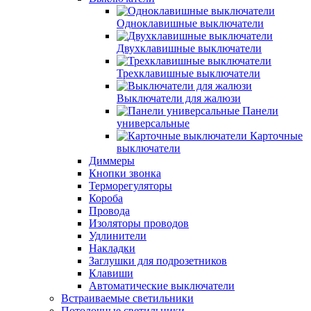
Одноклавишные выключатели
Двухклавишные выключатели
Трехклавишные выключатели
Выключатели для жалюзи
Панели
универсальные
Карточные
выключатели
Диммеры
Кнопки звонка
Терморегуляторы
Короба
Провода
Изоляторы проводов
Удлинители
Накладки
Заглушки для подрозетников
Клавиши
Автоматические выключатели
Встраиваемые светильники
Потолочные светильники