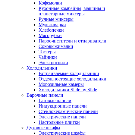
Кофемолки
Кухонные комбайны, машины и
планетарные миксеры
Ручные миксеры
Мультиварки
Хлебопечки
Мясорубки
Пароочистители и отпариватели
Соковыжималки
Тостеры
Чайники
Электрогрили
Холодильники
Встраиваемые холодильники
Отдельностоящие холодильники
Морозильные камеры
Холодильники Slide by Slide
Варочные панели
Газовые панели
Индукционные панели
Стеклокерамические панели
Электрические панели
Настольные плитки
Духовые шкафы
Электрические шкафы