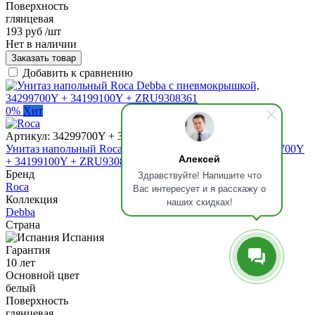
Поверхность
глянцевая
193 руб
/шт
Нет в наличии
Заказать товар
Добавить к сравнению
0%
Хит
Артикул:
34299700Y + 34199100Y + ZRU9308361
Унитаз напольный Roca Debba с пневмокрышкой, 34299700Y
Алексей
+ 34199100Y + ZRU9308361
Бренд
Здравствуйте! Напишите что
Roca
Вас интересует и я расскажу о
Коллекция
наших скидках!
Debba
Страна
Испания
Гарантия
10 лет
Основной цвет
белый
Поверхность
глянцевая