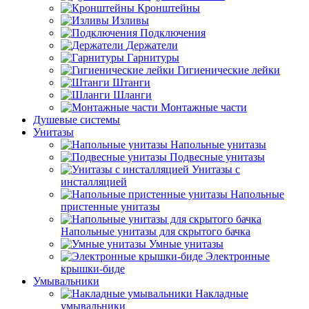
Кронштейны
Изливы
Подключения
Держатели
Гарнитуры
Гигиенические лейки
Штанги
Шланги
Монтажные части
Душевые системы
Унитазы
Напольные унитазы
Подвесные унитазы
Унитазы с
инсталляцией
Напольные
пристенные унитазы
Напольные унитазы для скрытого бачка
Умные унитазы
Электронные
крышки-биде
Умывальники
Накладные
умывальники