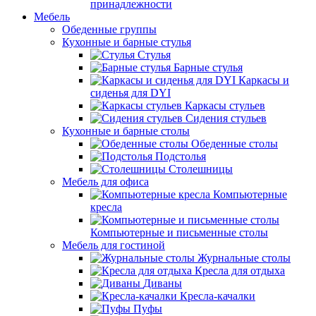
принадлежности
Мебель
Обеденные группы
Кухонные и барные стулья
Стулья
Барные стулья
Каркасы и
сиденья для DYI
Каркасы стульев
Сидения стульев
Кухонные и барные столы
Обеденные столы
Подстолья
Столешницы
Мебель для офиса
Компьютерные
кресла
Компьютерные и письменные столы
Мебель для гостиной
Журнальные столы
Кресла для отдыха
Диваны
Кресла-качалки
Пуфы