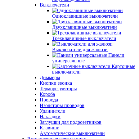
Выключатели
Одноклавишные выключатели
Двухклавишные выключатели
Трехклавишные выключатели
Выключатели для жалюзи
Панели
универсальные
Карточные
выключатели
Диммеры
Кнопки звонка
Терморегуляторы
Короба
Провода
Изоляторы проводов
Удлинители
Накладки
Заглушки для подрозетников
Клавиши
Автоматические выключатели
Встраиваемые светильники