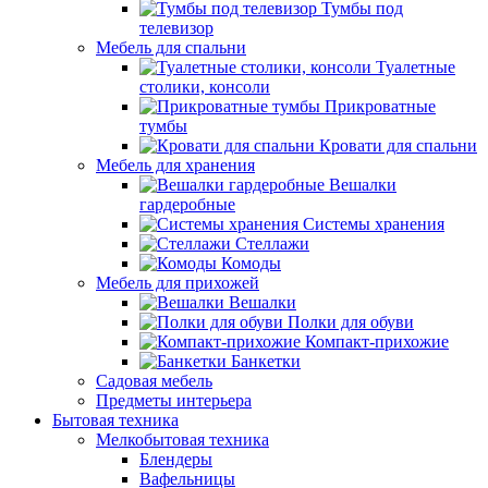
Тумбы под
телевизор
Мебель для спальни
Туалетные
столики, консоли
Прикроватные
тумбы
Кровати для спальни
Мебель для хранения
Вешалки
гардеробные
Системы хранения
Стеллажи
Комоды
Мебель для прихожей
Вешалки
Полки для обуви
Компакт-прихожие
Банкетки
Садовая мебель
Предметы интерьера
Бытовая техника
Мелкобытовая техника
Блендеры
Вафельницы