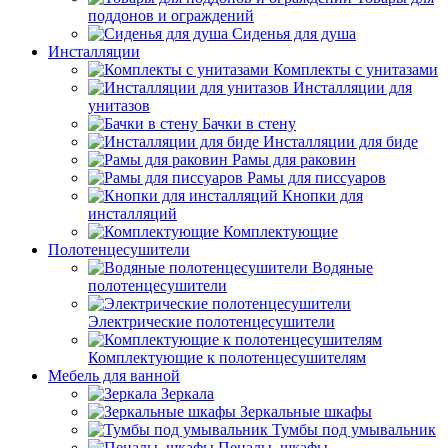
поддонов и ограждений
Сиденья для душа
Инсталляции
Комплекты с унитазами
Инсталляции для
унитазов
Бачки в стену
Инсталляции для биде
Рамы для раковин
Рамы для писсуаров
Кнопки для
инсталляций
Комплектующие
Полотенцесушители
Водяные
полотенцесушители
Электрические полотенцесушители
Комплектующие к полотенцесушителям
Мебель для ванной
Зеркала
Зеркальные шкафы
Тумбы под умывальник
Пеналы, шкафы