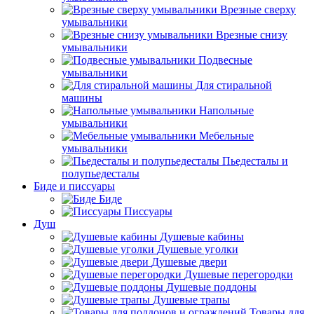
Врезные сверху
умывальники
Врезные снизу
умывальники
Подвесные
умывальники
Для стиральной
машины
Напольные
умывальники
Мебельные
умывальники
Пьедесталы и
полупьедесталы
Биде и писсуары
Биде
Писсуары
Душ
Душевые кабины
Душевые уголки
Душевые двери
Душевые перегородки
Душевые поддоны
Душевые трапы
Товары для