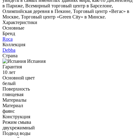
увидеть в самых именитых зданиях мира, как-то Диснейленд
в Париже, Всемирный торговый центр в Барселоне,
Олимпийская деревня в Пекине, Торговый центр «Вегас» в
Москве, Торговый центр «Green City» в Минске.
Характеристики
Основные
Бренд
Roca
Коллекция
Debba
Страна
Испания
Гарантия
10 лет
Основной цвет
белый
Поверхность
глянцевая
Материалы
Материал
фаянс
Конструкция
Режим смыва
двухрежимный
Подвод воды