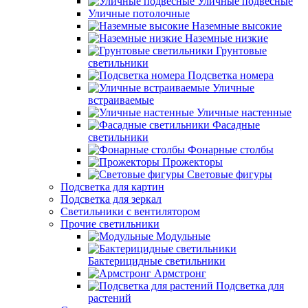
Уличные подвесные
Уличные потолочные
Наземные высокие
Наземные низкие
Грунтовые
светильники
Подсветка номера
Уличные
встраиваемые
Уличные настенные
Фасадные
светильники
Фонарные столбы
Прожекторы
Световые фигуры
Подсветка для картин
Подсветка для зеркал
Светильники с вентилятором
Прочие светильники
Модульные
Бактерицидные светильники
Армстронг
Подсветка для
растений