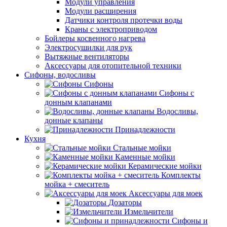
Модули управления
Модули расширения
Датчики контроля протечки воды
Краны с электроприводом
Бойлеры косвенного нагрева
Электросушилки для рук
Вытяжные вентиляторы
Аксессуары для отопительной техники
Сифоны, водосливы
Сифоны
Сифоны с
донным клапанами
Водосливы,
донные клапаны
Принадлежности
Кухня
Стальные мойки
Каменные мойки
Керамические мойки
Комплекты
мойка + смеситель
Аксессуары для моек
Дозаторы
Измельчители
Сифоны и