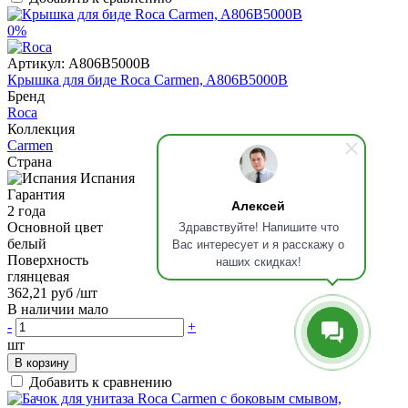
0%
Артикул:
A806B5000B
Крышка для биде Roca Carmen, A806B5000B
Бренд
Roca
Коллекция
Carmen
Страна
Испания
Гарантия
Алексей
2 года
Здравствуйте! Напишите что
Основной цвет
Вас интересует и я расскажу о
белый
Поверхность
наших скидках!
глянцевая
362,21 руб
/шт
В наличии мало
-
+
шт
В корзину
Добавить к сравнению