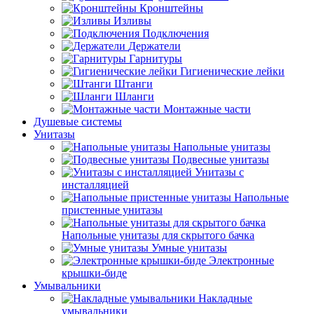
Кронштейны
Изливы
Подключения
Держатели
Гарнитуры
Гигиенические лейки
Штанги
Шланги
Монтажные части
Душевые системы
Унитазы
Напольные унитазы
Подвесные унитазы
Унитазы с
инсталляцией
Напольные
пристенные унитазы
Напольные унитазы для скрытого бачка
Умные унитазы
Электронные
крышки-биде
Умывальники
Накладные
умывальники