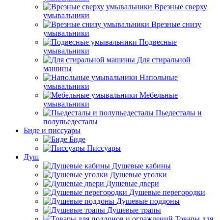
Врезные сверху
умывальники
Врезные снизу
умывальники
Подвесные
умывальники
Для стиральной
машины
Напольные
умывальники
Мебельные
умывальники
Пьедесталы и
полупьедесталы
Биде и писсуары
Биде
Писсуары
Душ
Душевые кабины
Душевые уголки
Душевые двери
Душевые перегородки
Душевые поддоны
Душевые трапы
Товары для