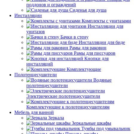
поддонов и ограждений
Сиденья для душа
Инсталляции
Комплекты с унитазами
Инсталляции для
унитазов
Бачки в стену
Инсталляции для биде
Рамы для раковин
Рамы для писсуаров
Кнопки для
инсталляций
Комплектующие
Полотенцесушители
Водяные
полотенцесушители
Электрические полотенцесушители
Комплектующие к полотенцесушителям
Мебель для ванной
Зеркала
Зеркальные шкафы
Тумбы под умывальник
Пеналы, шкафы