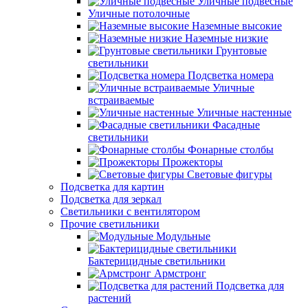
Уличные подвесные
Уличные потолочные
Наземные высокие
Наземные низкие
Грунтовые
светильники
Подсветка номера
Уличные
встраиваемые
Уличные настенные
Фасадные
светильники
Фонарные столбы
Прожекторы
Световые фигуры
Подсветка для картин
Подсветка для зеркал
Светильники с вентилятором
Прочие светильники
Модульные
Бактерицидные светильники
Армстронг
Подсветка для
растений