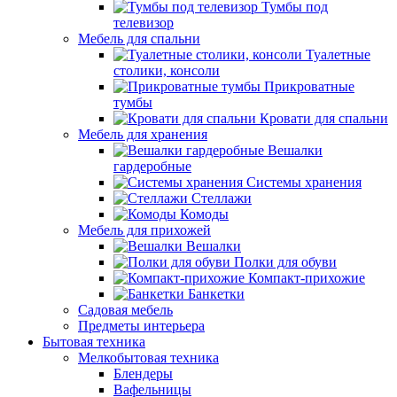
Тумбы под
телевизор
Мебель для спальни
Туалетные
столики, консоли
Прикроватные
тумбы
Кровати для спальни
Мебель для хранения
Вешалки
гардеробные
Системы хранения
Стеллажи
Комоды
Мебель для прихожей
Вешалки
Полки для обуви
Компакт-прихожие
Банкетки
Садовая мебель
Предметы интерьера
Бытовая техника
Мелкобытовая техника
Блендеры
Вафельницы