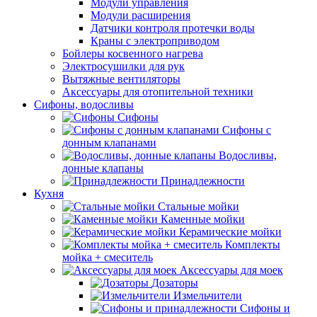
Модули управления
Модули расширения
Датчики контроля протечки воды
Краны с электроприводом
Бойлеры косвенного нагрева
Электросушилки для рук
Вытяжные вентиляторы
Аксессуары для отопительной техники
Сифоны, водосливы
Сифоны
Сифоны с
донным клапанами
Водосливы,
донные клапаны
Принадлежности
Кухня
Стальные мойки
Каменные мойки
Керамические мойки
Комплекты
мойка + смеситель
Аксессуары для моек
Дозаторы
Измельчители
Сифоны и