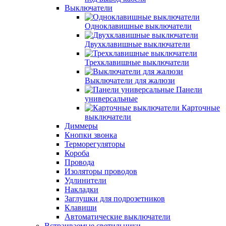
Выключатели
Одноклавишные выключатели
Двухклавишные выключатели
Трехклавишные выключатели
Выключатели для жалюзи
Панели
универсальные
Карточные
выключатели
Диммеры
Кнопки звонка
Терморегуляторы
Короба
Провода
Изоляторы проводов
Удлинители
Накладки
Заглушки для подрозетников
Клавиши
Автоматические выключатели
Встраиваемые светильники