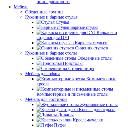
принадлежности
Мебель
Обеденные группы
Кухонные и барные стулья
Стулья
Барные стулья
Каркасы и
сиденья для DYI
Каркасы стульев
Сидения стульев
Кухонные и барные столы
Обеденные столы
Подстолья
Столешницы
Мебель для офиса
Компьютерные
кресла
Компьютерные и письменные столы
Мебель для гостиной
Журнальные столы
Кресла для отдыха
Диваны
Кресла-качалки
Пуфы